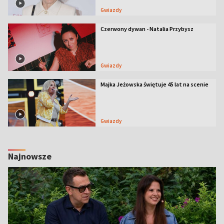
Gwiazdy
Czerwony dywan - Natalia Przybysz
Gwiazdy
Majka Jeżowska świętuje 45 lat na scenie
Gwiazdy
Najnowsze