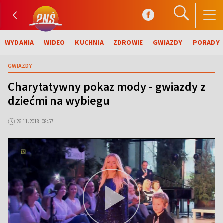
WYDANIA
WIDEO
KUCHNIA
ZDROWIE
GWIAZDY
PORADY
GWIAZDY
Charytatywny pokaz mody - gwiazdy z
dziećmi na wybiegu
26.11.2018, 08:57