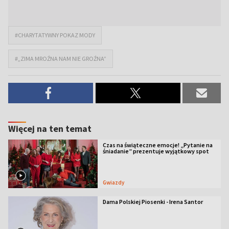
#CHARYTATYWNY POKAZ MODY
#„ZIMA MROŹNA NAM NIE GROŹNA”
Więcej na ten temat
Czas na świąteczne emocje! „Pytanie na
śniadanie” prezentuje wyjątkowy spot
Gwiazdy
Dama Polskiej Piosenki - Irena Santor