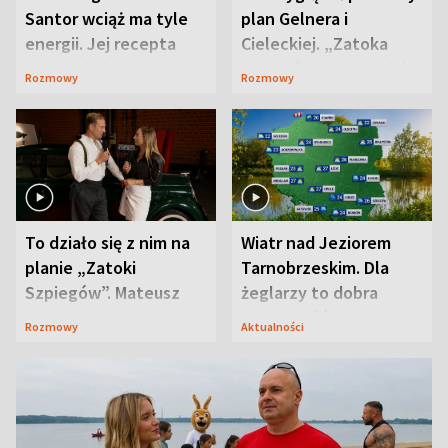
Santor wciąż ma tyle
plan Gelnera i
energii. Jej recepta
Cieleckiej. „Zatoka
jest zaskakująco
szpiegów” od razu ich
Rozmowy
Rozmowy
prosta
zaskoczyła
To działo się z nim na
Wiatr nad Jeziorem
planie „Zatoki
Tarnobrzeskim. Dla
Szpiegów”. Mateusz
żeglarzy to dobra
Janicki odsłonił
wiadomość
Rozmowy
Aktualności
aktorski sekret