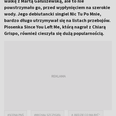
walkę z Martą Gałuszewską, ale to nie
powstrzymało go, przed wypłynięciem na szerokie
wody. Jego debiutancki singiel Nic Tu Po Mnie,
bardzo długo utrzymywał się na listach przebojów.
Piosenka Since You Left Me, którą nagrał z Chiarą
Grispo, również cieszyła się dużą popularnością.
#SCENA PNŚ
#MICHAŁ SZCZYGIEŁ
#„BĘDZIE CO MA BYĆ“