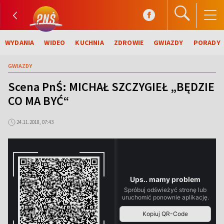
WYDANIA
WIDEO
KUCHNIA
ZDROWIE
GWIAZDY
PORADY
GWIAZDY
Scena PnŚ: MICHAŁ SZCZYGIEŁ „BĘDZIE
CO MA BYĆ“
24.11.2018, 07:43