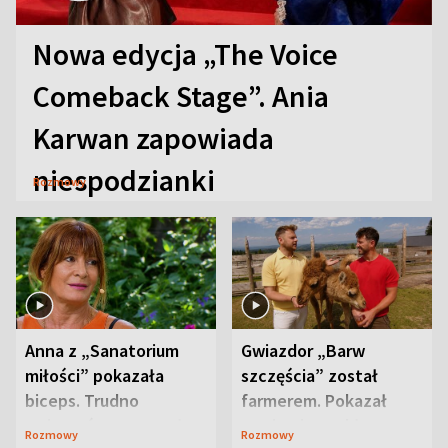
Nowa edycja „The Voice
Comeback Stage”. Ania
Karwan zapowiada
niespodzianki
Rozmowy
Anna z „Sanatorium
Gwiazdor „Barw
miłości” pokazała
szczęścia” został
biceps. Trudno
farmerem. Pokazał
uwierzyć, co przeszła
swoje niezwykłe
Rozmowy
Rozmowy