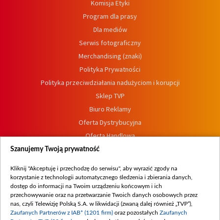
Komisja Etyki
Program dla prasy
Dla mediów
Serwis fotograficzny
Merchandising (znaki)
Polityka Prywatności
Polityka przeciwdziałania nadużyciom i korupcji
Sklep TVP
Biuro Reklamy
Oferta Dystrybucyjna
Oferta Handlowa
Dostępność
Szanujemy Twoją prywatność
Moje zgody
Kliknij "Akceptuję i przechodzę do serwisu", aby wyrazić zgody na
Procedura zgłoszeń wewnętrznych
korzystanie z technologii automatycznego śledzenia i zbierania danych,
dostęp do informacji na Twoim urządzeniu końcowym i ich
przechowywanie oraz na przetwarzanie Twoich danych osobowych przez
nas, czyli Telewizję Polską S.A. w likwidacji (zwaną dalej również „TVP”),
Zaufanych Partnerów z IAB* (1201 firm)
oraz pozostałych
Zaufanych