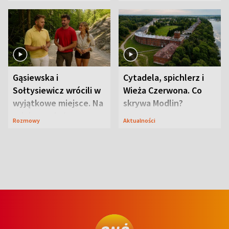
wcześniej
ranczo
Gąsiewska i
Cytadela, spichlerz i
Sołtysiewicz wrócili w
Wieża Czerwona. Co
wyjątkowe miejsce. Na
skrywa Modlin?
szlaku czekał
Rozmowy
Aktualności
niedźwiedź