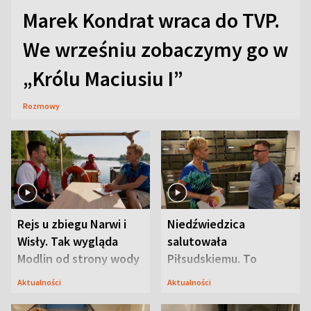
Marek Kondrat wraca do TVP.
We wrześniu zobaczymy go w
„Królu Maciusiu I”
Rozmowy
Rejs u zbiegu Narwi i
Niedźwiedzica
Wisły. Tak wygląda
salutowała
Modlin od strony wody
Piłsudskiemu. To
niejedyna tajemnica
Aktualności
Aktualności
Modlina