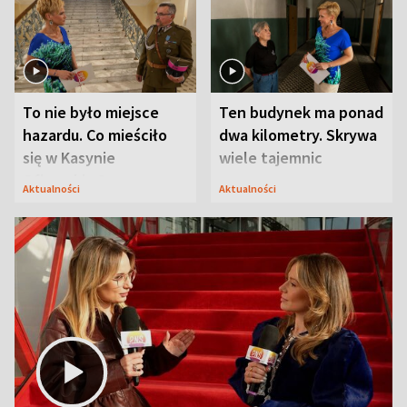
To nie było miejsce
Ten budynek ma ponad
hazardu. Co mieściło
dwa kilometry. Skrywa
się w Kasynie
wiele tajemnic
Oficerskim?
Aktualności
Aktualności