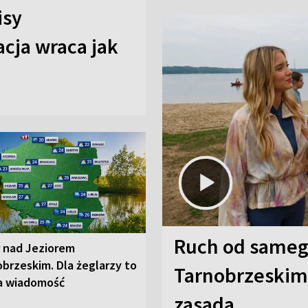
isy
cja wraca jak
Ruch od sameg
r nad Jeziorem
brzeskim. Dla żeglarzy to
Tarnobrzeskim,
a wiadomość
zasada