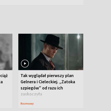
ciąż
Tak wyglądał pierwszy plan
ta
Gelnera i Cieleckiej. „Zatoka
szpiegów” od razu ich
zaskoczyła
Rozmowy