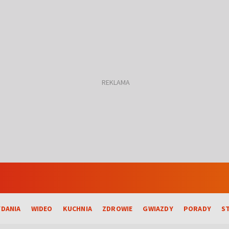
DANIA
WIDEO
KUCHNIA
ZDROWIE
GWIAZDY
PORADY
S