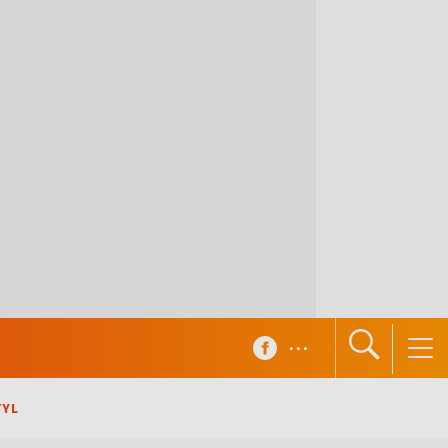
...
TYL