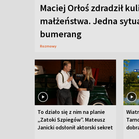
Maciej Orłoś zdradził kul
małżeństwa. Jedna sytua
bumerang
Rozmowy
To działo się z nim na planie
Wiat
„Zatoki Szpiegów”. Mateusz
Tarno
Janicki odsłonił aktorski sekret
dobr