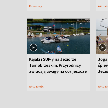
Rozmowy
Aktual
Kajaki i SUP-y na Jeziorze
Joga 
Tarnobrzeskim. Przyrodnicy
śpiew
zwracają uwagę na coś jeszcze
Jezi
Aktualności
Aktual