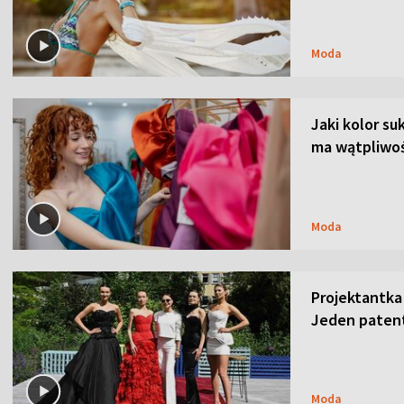
Moda
Jaki kolor su
ma wątpliwoś
Moda
Projektantka
Jeden patent
Moda