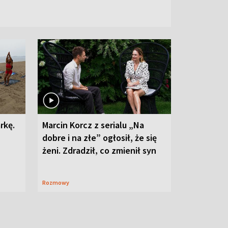
rkę.
Marcin Korcz z serialu „Na
dobre i na złe” ogłosił, że się
żeni. Zdradził, co zmienił syn
Rozmowy