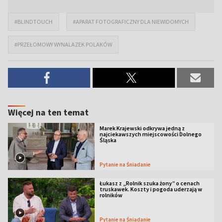
#BLINDTOUCH
#APARAT FOTOGRAFICZNY DLA NIEWIDOMYCH
#PRZEŁOMOWY WYNALAZEK POLAKÓW
Więcej na ten temat
Marek Krajewski odkrywa jedną z
najciekawszych miejscowości Dolnego
Śląska
Pytanie na Śniadanie
Łukasz z „Rolnik szuka żony” o cenach
truskawek. Koszty i pogoda uderzają w
rolników
Pytanie na Śniadanie