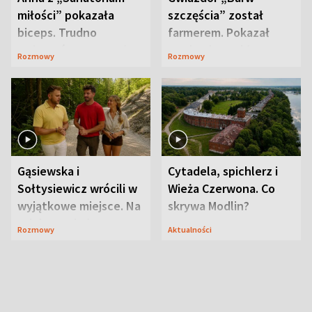
miłości” pokazała
szczęścia” został
biceps. Trudno
farmerem. Pokazał
uwierzyć, co przeszła
swoje niezwykłe
Rozmowy
Rozmowy
wcześniej
ranczo
Gąsiewska i
Cytadela, spichlerz i
Sołtysiewicz wrócili w
Wieża Czerwona. Co
wyjątkowe miejsce. Na
skrywa Modlin?
szlaku czekał
Rozmowy
Aktualności
niedźwiedź