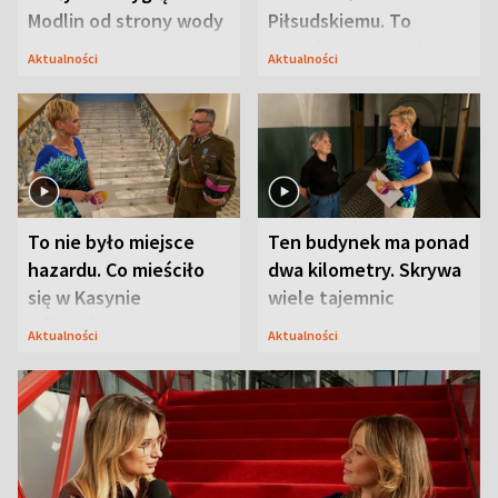
Modlin od strony wody
Piłsudskiemu. To
niejedyna tajemnica
Aktualności
Aktualności
Modlina
To nie było miejsce
Ten budynek ma ponad
hazardu. Co mieściło
dwa kilometry. Skrywa
się w Kasynie
wiele tajemnic
Oficerskim?
Aktualności
Aktualności