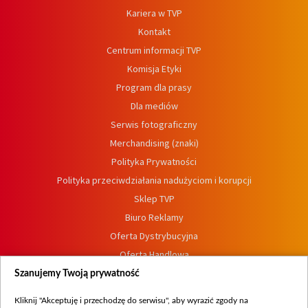
Kariera w TVP
Kontakt
Centrum informacji TVP
Komisja Etyki
Program dla prasy
Dla mediów
Serwis fotograficzny
Merchandising (znaki)
Polityka Prywatności
Polityka przeciwdziałania nadużyciom i korupcji
Sklep TVP
Biuro Reklamy
Oferta Dystrybucyjna
Oferta Handlowa
Dostępność
Szanujemy Twoją prywatność
Moje zgody
Kliknij "Akceptuję i przechodzę do serwisu", aby wyrazić zgody na