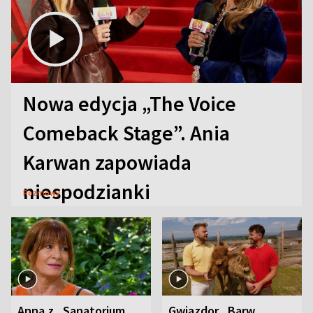
Nowa edycja „The Voice
Comeback Stage”. Ania
Karwan zapowiada
niespodzianki
Rozmowy
Anna z „Sanatorium
Gwiazdor „Barw