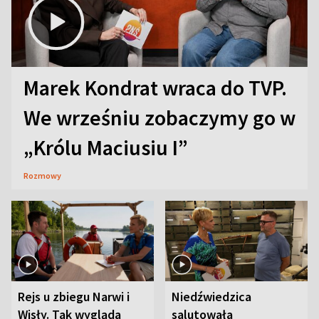
Marek Kondrat wraca do TVP.
We wrześniu zobaczymy go w
„Królu Maciusiu I”
Rozmowy
Rejs u zbiegu Narwi i
Niedźwiedzica
Wisły. Tak wygląda
salutowała