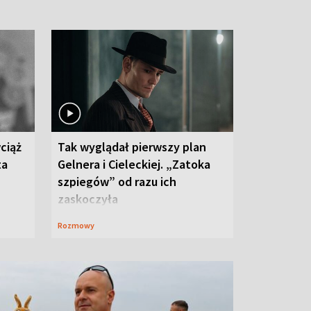
ciąż
Tak wyglądał pierwszy plan
ta
Gelnera i Cieleckiej. „Zatoka
szpiegów” od razu ich
zaskoczyła
Rozmowy