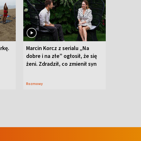
rkę.
Marcin Korcz z serialu „Na
dobre i na złe” ogłosił, że się
żeni. Zdradził, co zmienił syn
Rozmowy