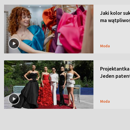
Jaki kolor su
ma wątpliwoś
Moda
Projektantka
Jeden patent
Moda