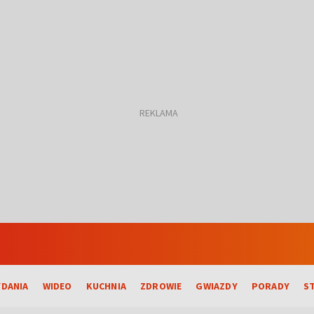
DANIA
WIDEO
KUCHNIA
ZDROWIE
GWIAZDY
PORADY
S