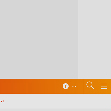
...
TYL