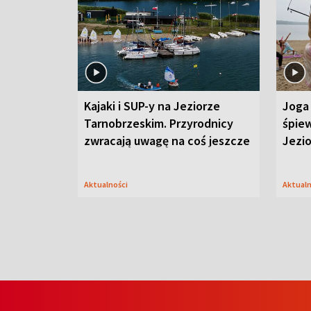
Kajaki i SUP-y na Jeziorze
Joga 
Tarnobrzeskim. Przyrodnicy
śpiew
zwracają uwagę na coś jeszcze
Jezi
Aktualności
Aktual