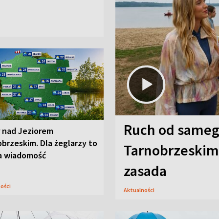
Ruch od sameg
r nad Jeziorem
brzeskim. Dla żeglarzy to
Tarnobrzeskim,
a wiadomość
zasada
ności
Aktualności