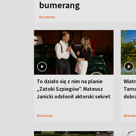
bumerang
Rozmowy
To działo się z nim na planie
Wiat
„Zatoki Szpiegów”. Mateusz
Tarno
Janicki odsłonił aktorski sekret
dobr
Rozmowy
Aktual