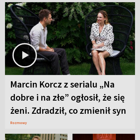
Marcin Korcz z serialu „Na
dobre i na złe” ogłosił, że się
żeni. Zdradził, co zmienił syn
Rozmowy