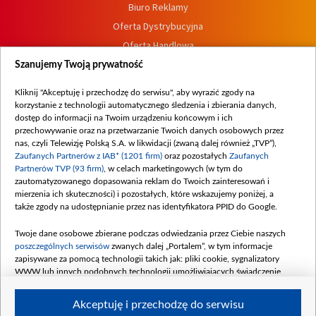
Biuro Reklamy
Oferta Dystrybucyjna
Oferta Handlowa
Dostępność
Szanujemy Twoją prywatność
Moje zgody
Kliknij "Akceptuję i przechodzę do serwisu", aby wyrazić zgody na
Procedura zgłoszeń wewnętrznych
korzystanie z technologii automatycznego śledzenia i zbierania danych,
dostęp do informacji na Twoim urządzeniu końcowym i ich
przechowywanie oraz na przetwarzanie Twoich danych osobowych przez
nas, czyli Telewizję Polską S.A. w likwidacji (zwaną dalej również „TVP”),
Zaufanych Partnerów z IAB* (1201 firm)
oraz pozostałych
Zaufanych
Partnerów TVP (93 firm)
, w celach marketingowych (w tym do
zautomatyzowanego dopasowania reklam do Twoich zainteresowań i
mierzenia ich skuteczności) i pozostałych, które wskazujemy poniżej, a
także zgody na udostępnianie przez nas identyfikatora PPID do Google.
Twoje dane osobowe zbierane podczas odwiedzania przez Ciebie naszych
poszczególnych serwisów
zwanych dalej „Portalem”, w tym informacje
zapisywane za pomocą technologii takich jak: pliki cookie, sygnalizatory
WWW lub innych podobnych technologii umożliwiających świadczenie
dopasowanych i bezpiecznych usług, personalizację treści oraz reklam,
udostępnianie funkcji mediów społecznościowych oraz analizowanie ruchu
Akceptuję i przechodzę do serwisu
w Internecie.