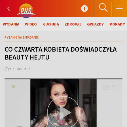
WYDANIA
WIDEO
KUCHNIA
ZDROWIE
GWIAZDY
PORADY
PYTANIE NA ŚNIADANIE
CO CZWARTA KOBIETA DOŚWIADCZYŁA
BEAUTY HEJTU
23.11.2018, 08:55