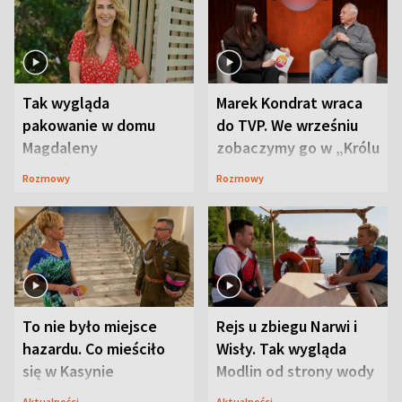
Tak wygląda
Marek Kondrat wraca
pakowanie w domu
do TVP. We wrześniu
Magdaleny
zobaczymy go w „Królu
Waligórskiej-Lisieckiej.
Maciusiu I”
Rozmowy
Rozmowy
Mąż nie odpuszcza
To nie było miejsce
Rejs u zbiegu Narwi i
hazardu. Co mieściło
Wisły. Tak wygląda
się w Kasynie
Modlin od strony wody
Oficerskim?
Aktualności
Aktualności