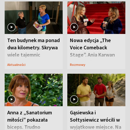
Ten budynek ma ponad
Nowa edycja „The
dwa kilometry. Skrywa
Voice Comeback
wiele tajemnic
Stage”. Ania Karwan
zapowiada
Aktualności
Rozmowy
niespodzianki
Anna z „Sanatorium
Gąsiewska i
miłości” pokazała
Sołtysiewicz wrócili w
biceps. Trudno
wyjątkowe miejsce. Na