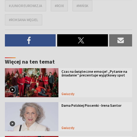
#JUNIOR EUROWIZJA
#ROXI
#MIŃSK
#ROKSANA WĘGIEL
Więcej na ten temat
Czas na świąteczne emocje! „Pytanie na
śniadanie” prezentuje wyjątkowy spot
Gwiazdy
Dama Polskiej Piosenki - Irena Santor
Gwiazdy