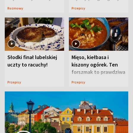
ją w Lublinie
Rozmowy
Przepisy
Słodki finał lubelskiej
Mięso, kiełbasa i
uczty to racuchy!
kiszony ogórek. Ten
forszmak to prawdziwa
uczta
Przepisy
Przepisy