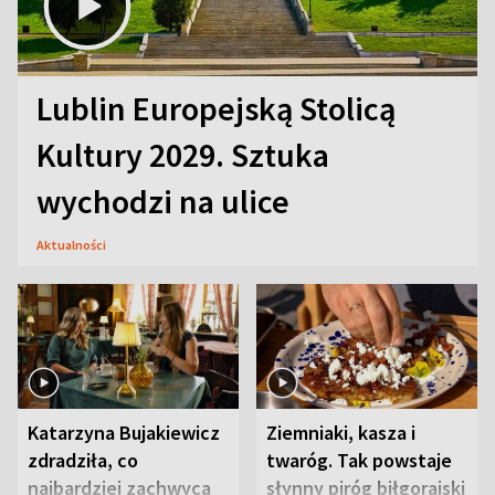
Lublin Europejską Stolicą
Kultury 2029. Sztuka
wychodzi na ulice
Aktualności
Katarzyna Bujakiewicz
Ziemniaki, kasza i
zdradziła, co
twaróg. Tak powstaje
najbardziej zachwyca
słynny piróg biłgorajski