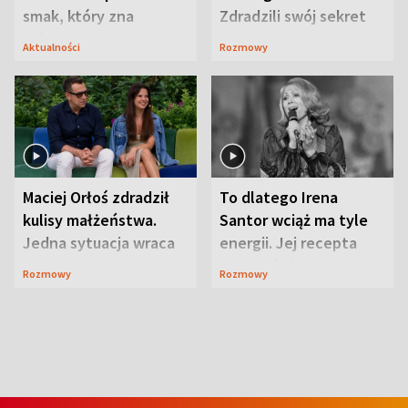
smak, który zna
Zdradzili swój sekret
Lubelszczyzna
Aktualności
Rozmowy
Maciej Orłoś zdradził
To dlatego Irena
kulisy małżeństwa.
Santor wciąż ma tyle
Jedna sytuacja wraca
energii. Jej recepta
jak bumerang
jest zaskakująco
Rozmowy
Rozmowy
prosta