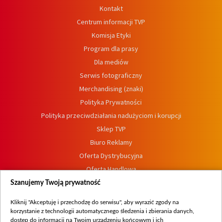
Kontakt
Centrum informacji TVP
Komisja Etyki
Program dla prasy
Dla mediów
Serwis fotograficzny
Merchandising (znaki)
Polityka Prywatności
Polityka przeciwdziałania nadużyciom i korupcji
Sklep TVP
Biuro Reklamy
Oferta Dystrybucyjna
Oferta Handlowa
Dostępność
Szanujemy Twoją prywatność
Moje zgody
Kliknij "Akceptuję i przechodzę do serwisu", aby wyrazić zgody na
Procedura zgłoszeń wewnętrznych
korzystanie z technologii automatycznego śledzenia i zbierania danych,
dostęp do informacji na Twoim urządzeniu końcowym i ich