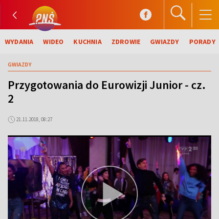
WYDANIA
WIDEO
KUCHNIA
ZDROWIE
GWIAZDY
PORADY
GWIAZDY
Przygotowania do Eurowizji Junior - cz.
2
21.11.2018, 08:27