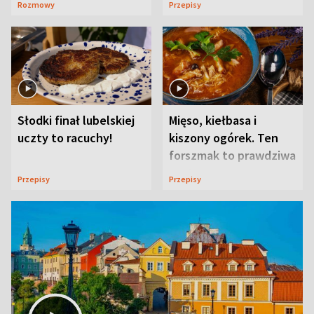
Rozmowy
Przepisy
Słodki finał lubelskiej
Mięso, kiełbasa i
uczty to racuchy!
kiszony ogórek. Ten
forszmak to prawdziwa
uczta
Przepisy
Przepisy