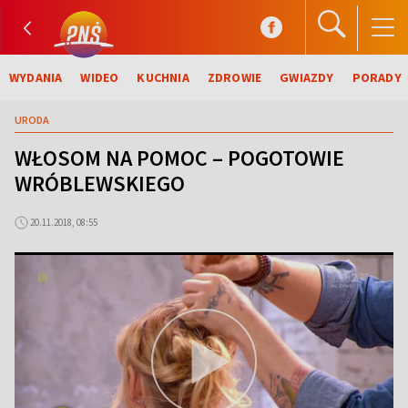
WYDANIA
WIDEO
KUCHNIA
ZDROWIE
GWIAZDY
PORADY
URODA
WŁOSOM NA POMOC – POGOTOWIE
WRÓBLEWSKIEGO
20.11.2018, 08:55