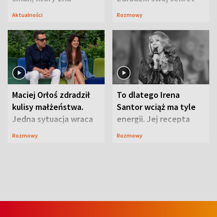
Lubelszczyzna
Aktualności
Rozmowy
Maciej Orłoś zdradził
To dlatego Irena
kulisy małżeństwa.
Santor wciąż ma tyle
Jedna sytuacja wraca
energii. Jej recepta
jak bumerang
jest zaskakująco
Rozmowy
Rozmowy
prosta