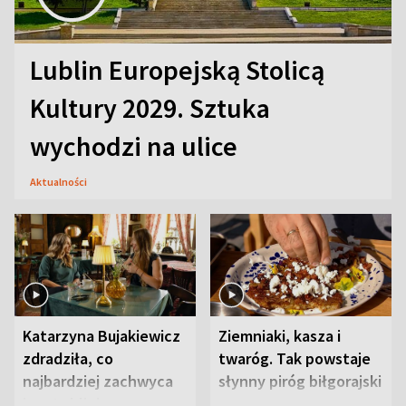
Lublin Europejską Stolicą
Kultury 2029. Sztuka
wychodzi na ulice
Aktualności
Katarzyna Bujakiewicz
Ziemniaki, kasza i
zdradziła, co
twaróg. Tak powstaje
najbardziej zachwyca
słynny piróg biłgorajski
ją w Lublinie