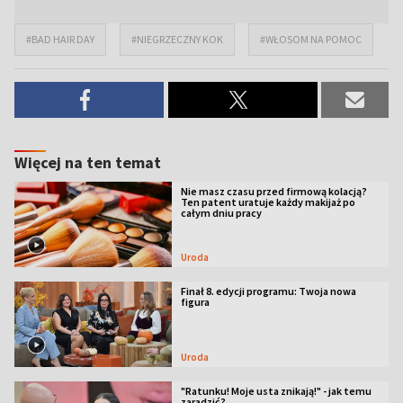
#BAD HAIR DAY
#NIEGRZECZNY KOK
#WŁOSOM NA POMOC
Więcej na ten temat
Nie masz czasu przed firmową kolacją?
Ten patent uratuje każdy makijaż po
całym dniu pracy
Uroda
Finał 8. edycji programu: Twoja nowa
figura
Uroda
"Ratunku! Moje usta znikają!" - jak temu
zaradzić?