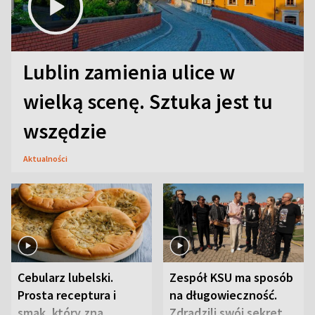
Lublin zamienia ulice w
wielką scenę. Sztuka jest tu
wszędzie
Aktualności
Cebularz lubelski.
Zespół KSU ma sposób
Prosta receptura i
na długowieczność.
smak, który zna
Zdradzili swój sekret