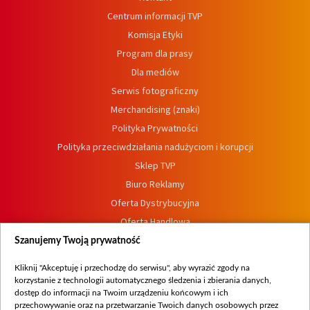
Centrum informacji TVP
Komisja Etyki
Program dla prasy
Dla mediów
Serwis fotograficzny
Merchandising (znaki)
Polityka Prywatności
Polityka przeciwdziałania nadużyciom i korupcji
Sklep TVP
Biuro Reklamy
Oferta Dystrybucyjna
Oferta Handlowa
Dostępność
Szanujemy Twoją prywatność
Moje zgody
Kliknij "Akceptuję i przechodzę do serwisu", aby wyrazić zgody na
Procedura zgłoszeń wewnętrznych
korzystanie z technologii automatycznego śledzenia i zbierania danych,
dostęp do informacji na Twoim urządzeniu końcowym i ich
przechowywanie oraz na przetwarzanie Twoich danych osobowych przez