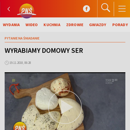
WYDANIA
WIDEO
KUCHNIA
ZDROWIE
GWIAZDY
PORADY
PYTANIE NA ŚNIADANIE
WYRABIAMY DOMOWY SER
19.11.2018, 06:28