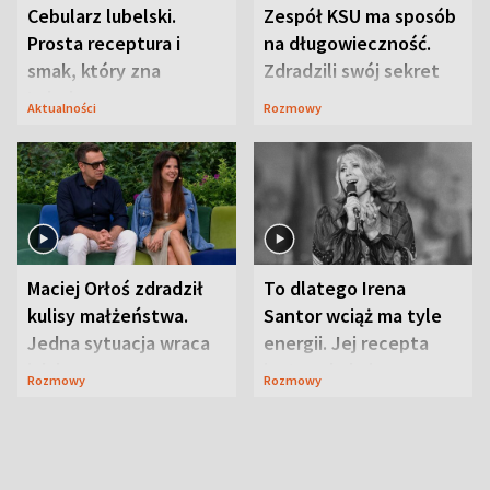
Cebularz lubelski.
Zespół KSU ma sposób
Prosta receptura i
na długowieczność.
smak, który zna
Zdradzili swój sekret
Lubelszczyzna
Aktualności
Rozmowy
Maciej Orłoś zdradził
To dlatego Irena
kulisy małżeństwa.
Santor wciąż ma tyle
Jedna sytuacja wraca
energii. Jej recepta
jak bumerang
jest zaskakująco
Rozmowy
Rozmowy
prosta