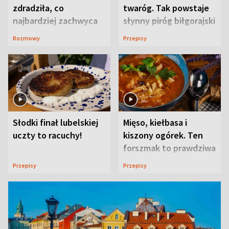
zdradziła, co
twaróg. Tak powstaje
najbardziej zachwyca
słynny piróg biłgorajski
ją w Lublinie
Rozmowy
Przepisy
Słodki finał lubelskiej
Mięso, kiełbasa i
uczty to racuchy!
kiszony ogórek. Ten
forszmak to prawdziwa
uczta
Przepisy
Przepisy