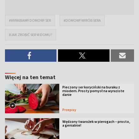
#WYRABIAMY DOMOWY SER
#DOMOWY WYRÓB SERA
#JAK ZROBIĆ SER W DOMU?
Więcej na ten temat
Pieczony ser koryciński na buraku z
miodem. Prosty pomysł na wyraziste
danie
Przepisy
Wędzony twarożek w pierogach – prosto,
a genialnie!