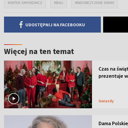
#ANTEK SMYKIEWICZ
#BALI
#INDONEZYJSKIE SMAKI
UDOSTĘPNIJ NA FACEBOOKU
Więcej na ten temat
Czas na świą
prezentuje w
Gwiazdy
Dama Polskiej