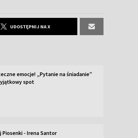
UDOSTĘPNIJ NA X
teczne emocje! „Pytanie na śniadanie”
yjątkowy spot
 Piosenki - Irena Santor