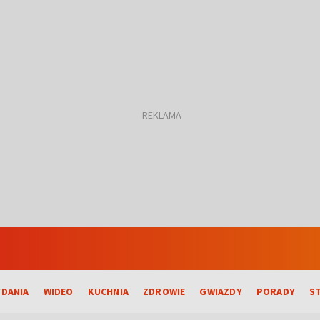
DANIA
WIDEO
KUCHNIA
ZDROWIE
GWIAZDY
PORADY
S