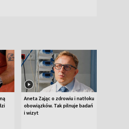
wną
Aneta Zając o zdrowiu i natłoku
dzi
obowiązków. Tak pilnuje badań
i wizyt