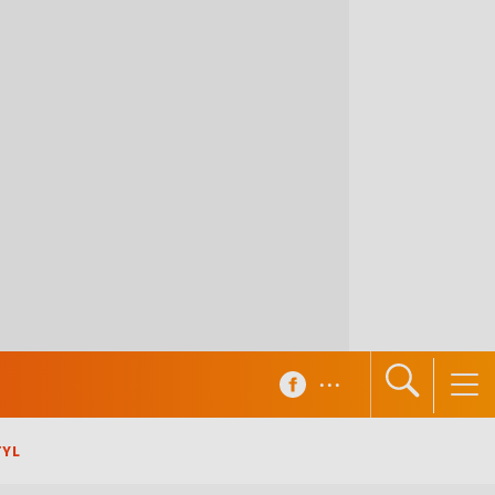
...
TYL