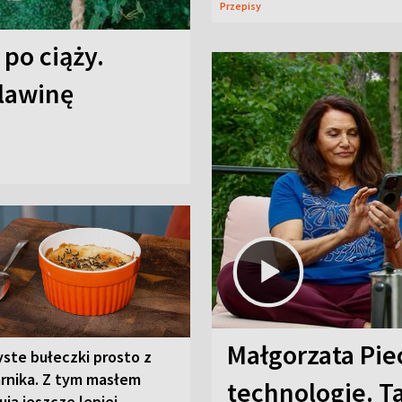
Przepisy
 po ciąży.
 lawinę
Małgorzata Pie
ste bułeczki prosto z
arnika. Z tym masłem
technologie. T
ją jeszcze lepiej