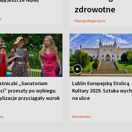
zdrowotne
sy
Planuję długie życie
stniczki „Sanatorium
Lublin Europejską Stolicą
ci” przeszły po wybiegu.
Kultury 2029. Sztuka wyc
ylizacje przyciągały wzrok
na ulice
wy
Aktualności