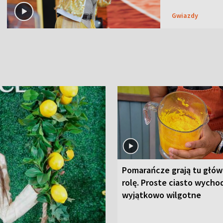
Gwiazdy
Pomarańcze grają tu głó
rolę. Proste ciasto wycho
wyjątkowo wilgotne