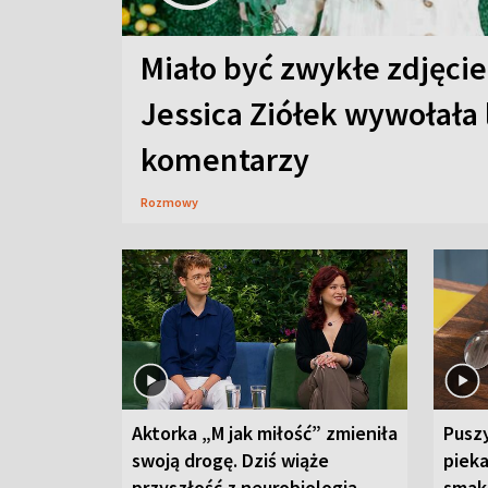
Miało być zwykłe zdjęcie
Jessica Ziółek wywołała
komentarzy
Rozmowy
Aktorka „M jak miłość” zmieniła
Puszy
swoją drogę. Dziś wiąże
piek
przyszłość z neurobiologią
smaku