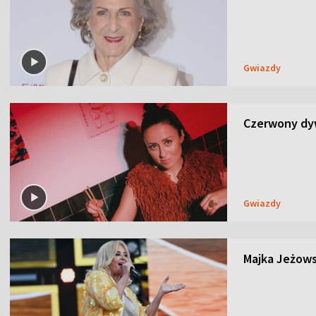
Gwiazdy
Czerwony dyw
Gwiazdy
Majka Jeżows