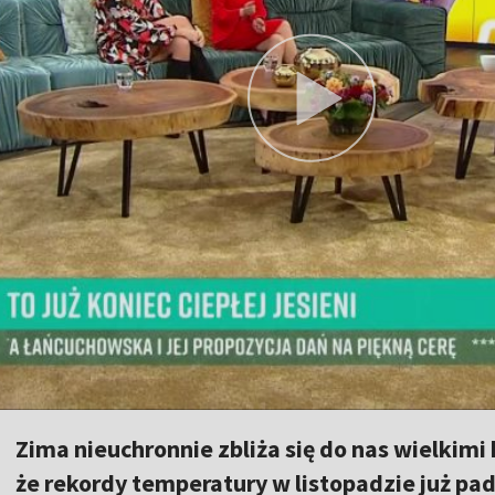
Zima nieuchronnie zbliża się do nas wielkimi
że rekordy temperatury w listopadzie już padł