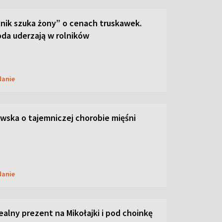
lnik szuka żony” o cenach truskawek.
oda uderzają w rolników
danie
ska o tajemniczej chorobie mięśni
danie
dealny prezent na Mikołajki i pod choinkę