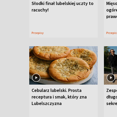
Słodki finał lubelskiej uczty to
Mięso
racuchy!
ogór
praw
Przepisy
Przepi
Cebularz lubelski. Prosta
Zesp
receptura i smak, który zna
długo
Lubelszczyzna
sekr