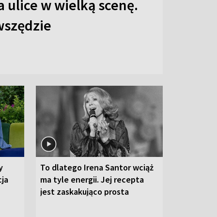
 ulice w wielką scenę.
 wszędzie
y
To dlatego Irena Santor wciąż
cja
ma tyle energii. Jej recepta
jest zaskakująco prosta