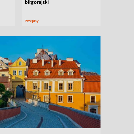
biłgorajski
Przepisy