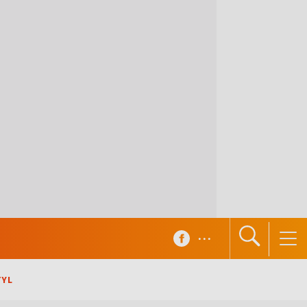
...
TYL