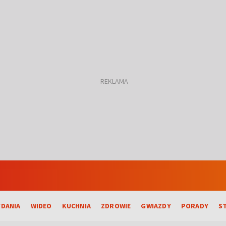
DANIA
WIDEO
KUCHNIA
ZDROWIE
GWIAZDY
PORADY
S