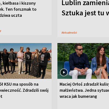
Lublin zamienia
, kiełbasa i kiszony
ek. Ten forszmak to
Sztuka jest tu
dziwa uczta
sy
Aktualności
ół KSU ma sposób na
Maciej Orłoś zdradził kulis
wieczność. Zdradzili swój
małżeństwa. Jedna sytua
et
wraca jak bumerang