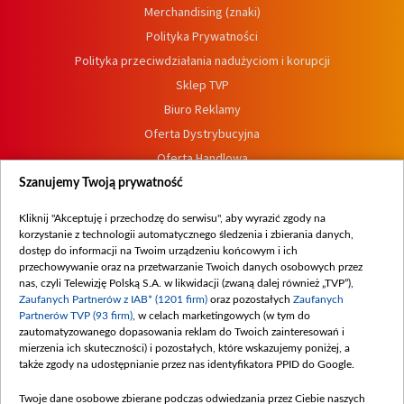
Merchandising (znaki)
Polityka Prywatności
Polityka przeciwdziałania nadużyciom i korupcji
Sklep TVP
Biuro Reklamy
Oferta Dystrybucyjna
Oferta Handlowa
Dostępność
Szanujemy Twoją prywatność
Moje zgody
Kliknij "Akceptuję i przechodzę do serwisu", aby wyrazić zgody na
Procedura zgłoszeń wewnętrznych
korzystanie z technologii automatycznego śledzenia i zbierania danych,
dostęp do informacji na Twoim urządzeniu końcowym i ich
przechowywanie oraz na przetwarzanie Twoich danych osobowych przez
nas, czyli Telewizję Polską S.A. w likwidacji (zwaną dalej również „TVP”),
Zaufanych Partnerów z IAB* (1201 firm)
oraz pozostałych
Zaufanych
Partnerów TVP (93 firm)
, w celach marketingowych (w tym do
zautomatyzowanego dopasowania reklam do Twoich zainteresowań i
mierzenia ich skuteczności) i pozostałych, które wskazujemy poniżej, a
także zgody na udostępnianie przez nas identyfikatora PPID do Google.
Twoje dane osobowe zbierane podczas odwiedzania przez Ciebie naszych