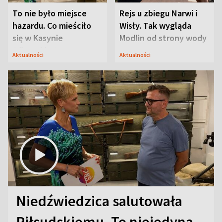
To nie było miejsce
Rejs u zbiegu Narwi i
hazardu. Co mieściło
Wisły. Tak wygląda
się w Kasynie
Modlin od strony wody
Oficerskim?
Aktualności
Aktualności
Niedźwiedzica salutowała
Piłsudskiemu. To niejedyna