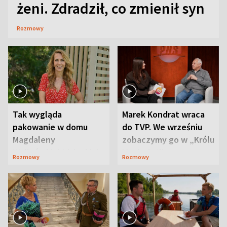
żeni. Zdradził, co zmienił syn
Rozmowy
Tak wygląda
Marek Kondrat wraca
pakowanie w domu
do TVP. We wrześniu
Magdaleny
zobaczymy go w „Królu
Waligórskiej-Lisieckiej.
Maciusiu I”
Rozmowy
Rozmowy
Mąż nie odpuszcza