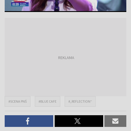
#SCENA PNŚ
#BLUE CAFE
#„REFLECTION“