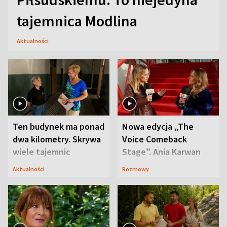
tajemnica Modlina
Aktualności
Ten budynek ma ponad
Nowa edycja „The
dwa kilometry. Skrywa
Voice Comeback
wiele tajemnic
Stage”. Ania Karwan
zapowiada
Aktualności
Rozmowy
niespodzianki