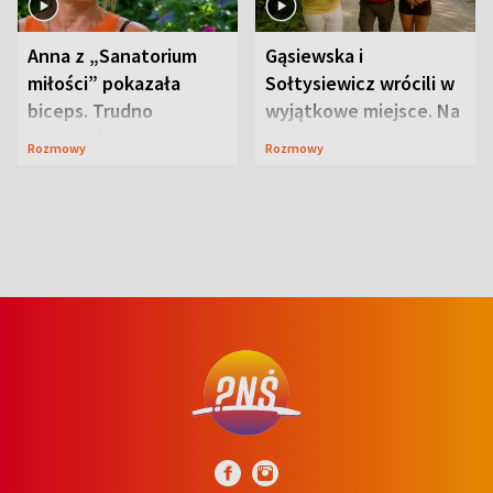
Anna z „Sanatorium
Gąsiewska i
miłości” pokazała
Sołtysiewicz wrócili w
biceps. Trudno
wyjątkowe miejsce. Na
uwierzyć, co przeszła
szlaku czekał
Rozmowy
Rozmowy
wcześniej
niedźwiedź