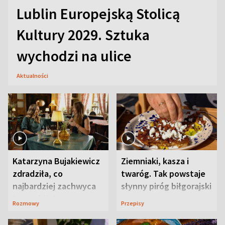
Lublin Europejską Stolicą
Kultury 2029. Sztuka
wychodzi na ulice
Aktualności
Katarzyna Bujakiewicz
Ziemniaki, kasza i
zdradziła, co
twaróg. Tak powstaje
najbardziej zachwyca
słynny piróg biłgorajski
ją w Lublinie
Rozmowy
Przepisy