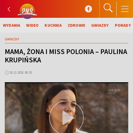
WYDANIA
WIDEO
KUCHNIA
ZDROWIE
GWIAZDY
PORADY
GWIAZDY
MAMA, ŻONA I MISS POLONIA – PAULINA
KRUPIŃSKA
18.11.2018, 08:35