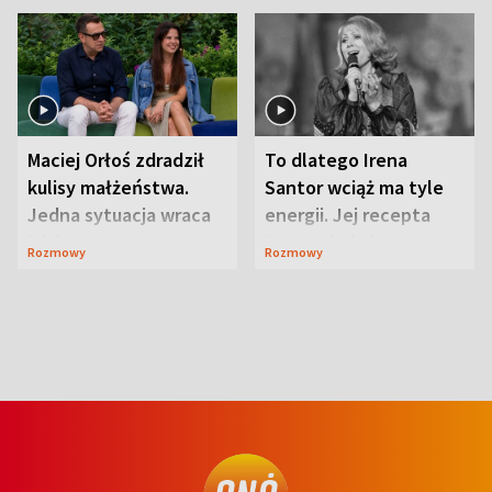
Maciej Orłoś zdradził
To dlatego Irena
kulisy małżeństwa.
Santor wciąż ma tyle
Jedna sytuacja wraca
energii. Jej recepta
jak bumerang
jest zaskakująco
Rozmowy
Rozmowy
prosta