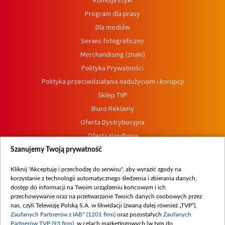
Komisja Etyki
Program dla prasy
Dla mediów
Serwis fotograficzny
Merchandising (znaki)
Polityka Prywatności
Polityka przeciwdziałania nadużyciom i korupcji
Sklep TVP
Biuro Reklamy
Oferta Dystrybucyjna
Oferta Handlowa
Dostępność
Szanujemy Twoją prywatność
Moje zgody
Kliknij "Akceptuję i przechodzę do serwisu", aby wyrazić zgody na
Procedura zgłoszeń wewnętrznych
korzystanie z technologii automatycznego śledzenia i zbierania danych,
dostęp do informacji na Twoim urządzeniu końcowym i ich
przechowywanie oraz na przetwarzanie Twoich danych osobowych przez
nas, czyli Telewizję Polską S.A. w likwidacji (zwaną dalej również „TVP”),
Zaufanych Partnerów z IAB* (1201 firm)
oraz pozostałych
Zaufanych
Partnerów TVP (93 firm)
, w celach marketingowych (w tym do