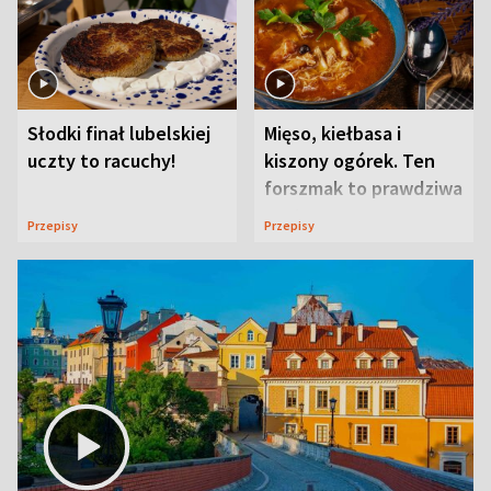
Słodki finał lubelskiej
Mięso, kiełbasa i
uczty to racuchy!
kiszony ogórek. Ten
forszmak to prawdziwa
uczta
Przepisy
Przepisy