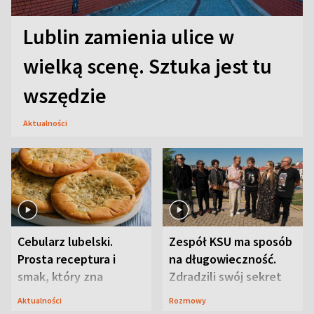
Lublin zamienia ulice w
wielką scenę. Sztuka jest tu
wszędzie
Aktualności
Cebularz lubelski.
Zespół KSU ma sposób
Prosta receptura i
na długowieczność.
smak, który zna
Zdradzili swój sekret
Lubelszczyzna
Aktualności
Rozmowy