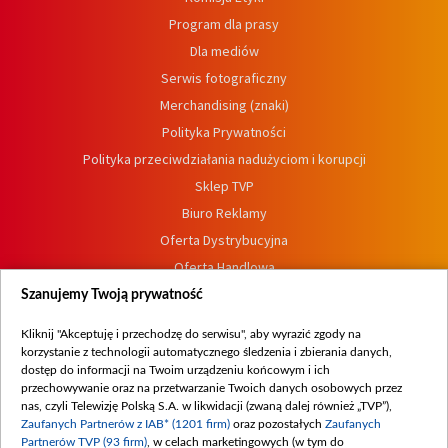
Program dla prasy
Dla mediów
Serwis fotograficzny
Merchandising (znaki)
Polityka Prywatności
Polityka przeciwdziałania nadużyciom i korupcji
Sklep TVP
Biuro Reklamy
Oferta Dystrybucyjna
Oferta Handlowa
Dostępność
Szanujemy Twoją prywatność
Moje zgody
Kliknij "Akceptuję i przechodzę do serwisu", aby wyrazić zgody na
Procedura zgłoszeń wewnętrznych
korzystanie z technologii automatycznego śledzenia i zbierania danych,
dostęp do informacji na Twoim urządzeniu końcowym i ich
przechowywanie oraz na przetwarzanie Twoich danych osobowych przez
nas, czyli Telewizję Polską S.A. w likwidacji (zwaną dalej również „TVP”),
Zaufanych Partnerów z IAB* (1201 firm)
oraz pozostałych
Zaufanych
Partnerów TVP (93 firm)
, w celach marketingowych (w tym do