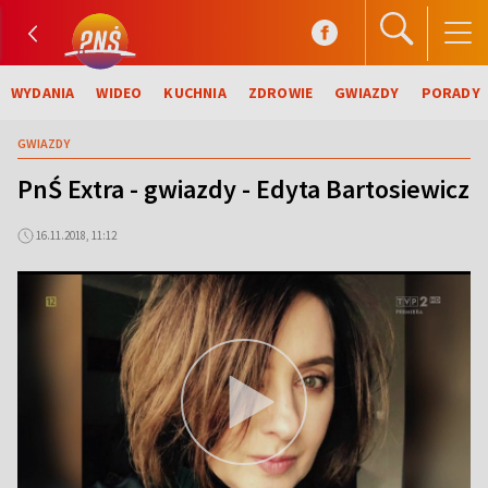
WYDANIA
WIDEO
KUCHNIA
ZDROWIE
GWIAZDY
PORADY
GWIAZDY
PnŚ Extra - gwiazdy - Edyta Bartosiewicz
16.11.2018, 11:12