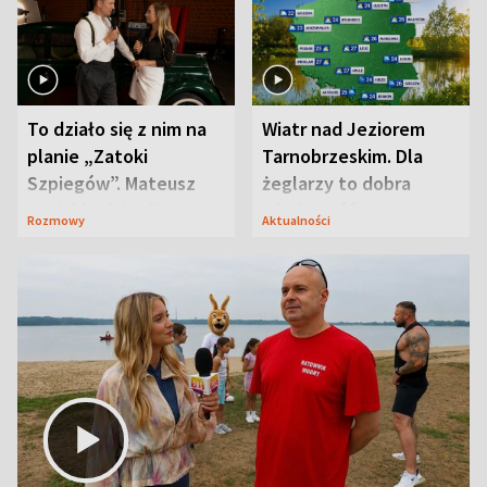
To działo się z nim na
Wiatr nad Jeziorem
planie „Zatoki
Tarnobrzeskim. Dla
Szpiegów”. Mateusz
żeglarzy to dobra
Janicki odsłonił
wiadomość
Rozmowy
Aktualności
aktorski sekret