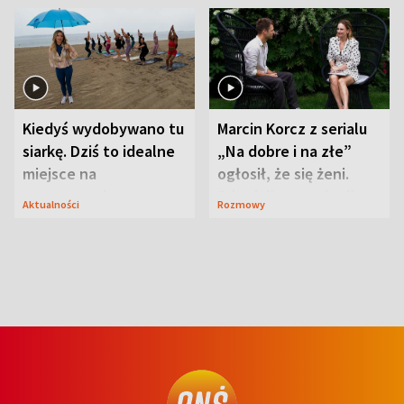
Kiedyś wydobywano tu
Marcin Korcz z serialu
siarkę. Dziś to idealne
„Na dobre i na złe”
miejsce na
ogłosił, że się żeni.
wypoczynek
Zdradził, co zmienił
Aktualności
Rozmowy
syn