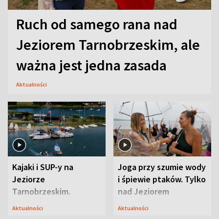
Ruch od samego rana nad
Jeziorem Tarnobrzeskim, ale
ważna jest jedna zasada
Aktualności
Kajaki i SUP-y na
Joga przy szumie wody
Jeziorze
i śpiewie ptaków. Tylko
Tarnobrzeskim.
nad Jeziorem
Przyrodnicy zwracają
Tarnobrzeskim
Aktualności
Aktualności
uwagę na coś jeszcze