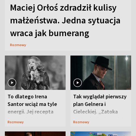
Maciej Orłoś zdradził kulisy
małżeństwa. Jedna sytuacja
wraca jak bumerang
Rozmowy
To dlatego Irena
Tak wyglądał pierwszy
Santor wciąż ma tyle
plan Gelnera i
energii. Jej recepta
Cieleckiej. „Zatoka
jest zaskakująco
szpiegów” od razu ich
Rozmowy
Rozmowy
prosta
zaskoczyła