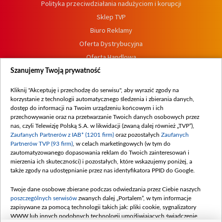
Polityka przeciwdziałania nadużyciom i korupcji
Sklep TVP
Biuro Reklamy
Oferta Dystrybucyjna
Oferta Handlowa
Dostępność
Szanujemy Twoją prywatność
Moje zgody
Kliknij "Akceptuję i przechodzę do serwisu", aby wyrazić zgody na
Procedura zgłoszeń wewnętrznych
korzystanie z technologii automatycznego śledzenia i zbierania danych,
dostęp do informacji na Twoim urządzeniu końcowym i ich
przechowywanie oraz na przetwarzanie Twoich danych osobowych przez
nas, czyli Telewizję Polską S.A. w likwidacji (zwaną dalej również „TVP”),
Zaufanych Partnerów z IAB* (1201 firm)
oraz pozostałych
Zaufanych
Partnerów TVP (93 firm)
, w celach marketingowych (w tym do
zautomatyzowanego dopasowania reklam do Twoich zainteresowań i
mierzenia ich skuteczności) i pozostałych, które wskazujemy poniżej, a
także zgody na udostępnianie przez nas identyfikatora PPID do Google.
Twoje dane osobowe zbierane podczas odwiedzania przez Ciebie naszych
poszczególnych serwisów
zwanych dalej „Portalem”, w tym informacje
zapisywane za pomocą technologii takich jak: pliki cookie, sygnalizatory
WWW lub innych podobnych technologii umożliwiających świadczenie