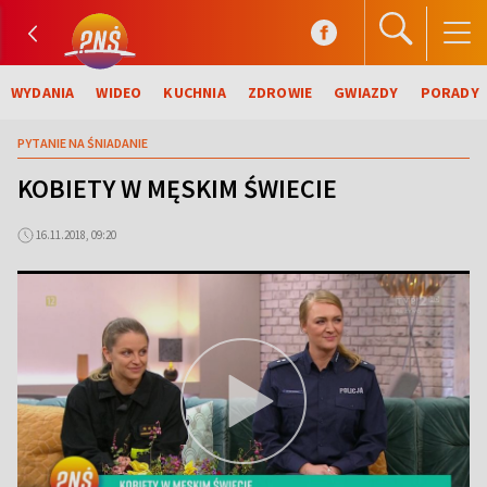
WYDANIA
WIDEO
KUCHNIA
ZDROWIE
GWIAZDY
PORADY
PYTANIE NA ŚNIADANIE
KOBIETY W MĘSKIM ŚWIECIE
16.11.2018, 09:20