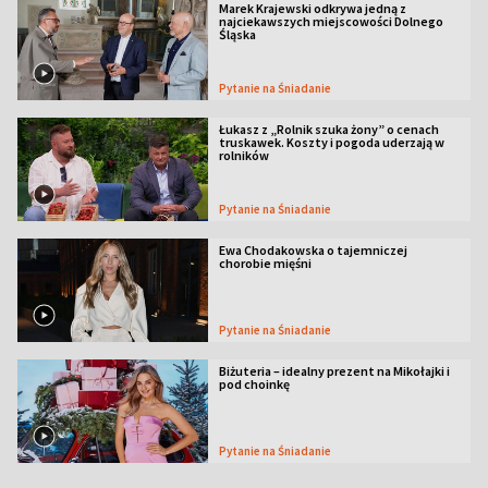
Marek Krajewski odkrywa jedną z
najciekawszych miejscowości Dolnego
Śląska
Pytanie na Śniadanie
Łukasz z „Rolnik szuka żony” o cenach
truskawek. Koszty i pogoda uderzają w
rolników
Pytanie na Śniadanie
Ewa Chodakowska o tajemniczej
chorobie mięśni
Pytanie na Śniadanie
Biżuteria – idealny prezent na Mikołajki i
pod choinkę
Pytanie na Śniadanie