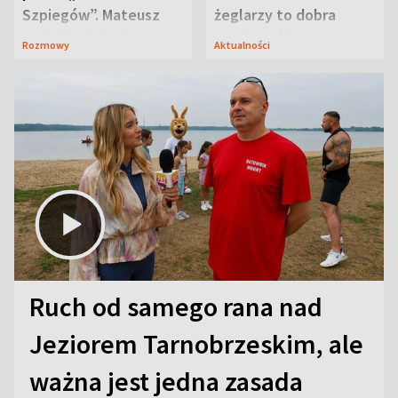
Szpiegów”. Mateusz
żeglarzy to dobra
Janicki odsłonił
wiadomość
Rozmowy
Aktualności
aktorski sekret
Ruch od samego rana nad
Jeziorem Tarnobrzeskim, ale
ważna jest jedna zasada