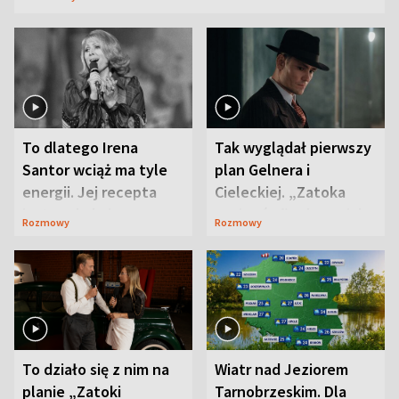
To dlatego Irena
Tak wyglądał pierwszy
Santor wciąż ma tyle
plan Gelnera i
energii. Jej recepta
Cieleckiej. „Zatoka
jest zaskakująco
szpiegów” od razu ich
Rozmowy
Rozmowy
prosta
zaskoczyła
To działo się z nim na
Wiatr nad Jeziorem
planie „Zatoki
Tarnobrzeskim. Dla