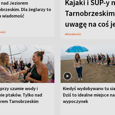
Kajaki i SUP-y 
r nad Jeziorem
brzeskim. Dla żeglarzy to
Tarnobrzeskim.
a wiadomość
uwagę na coś j
ności
Aktualności
przy szumie wody i
Kiedyś wydobywano tu sia
ie ptaków. Tylko nad
Dziś to idealne miejsce na
orem Tarnobrzeskim
wypoczynek