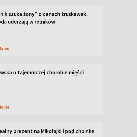
lnik szuka żony” o cenach truskawek.
oda uderzają w rolników
danie
ska o tajemniczej chorobie mięśni
danie
dealny prezent na Mikołajki i pod choinkę