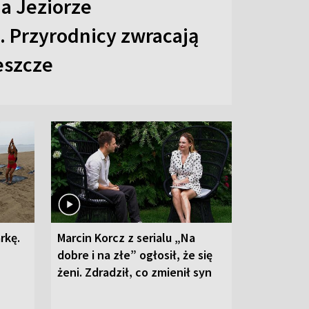
na Jeziorze
 Przyrodnicy zwracają
eszcze
rkę.
Marcin Korcz z serialu „Na
dobre i na złe” ogłosił, że się
żeni. Zdradził, co zmienił syn