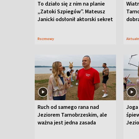
To działo się z nim na planie
Wiat
„Zatoki Szpiegów”. Mateusz
Tarno
Janicki odsłonił aktorski sekret
dobr
Rozmowy
Aktual
Ruch od samego rana nad
Joga 
Jeziorem Tarnobrzeskim, ale
śpiew
ważna jest jedna zasada
Jezi