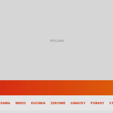
DANIA
WIDEO
KUCHNIA
ZDROWIE
GWIAZDY
PORADY
S