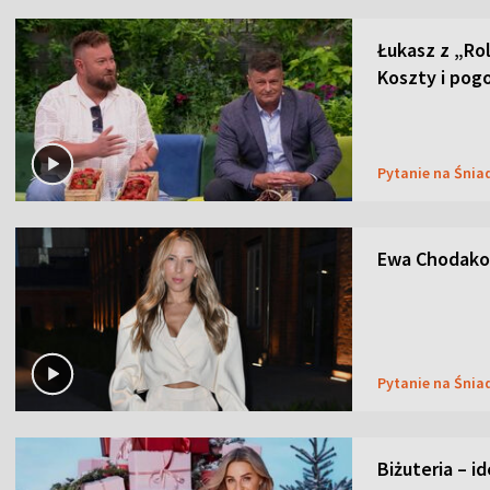
Łukasz z „Ro
Koszty i pog
Pytanie na Śnia
Ewa Chodakow
Pytanie na Śnia
Biżuteria – i