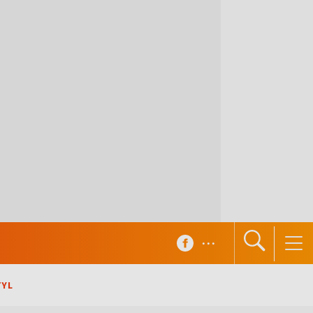
...
TYL