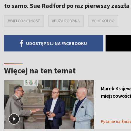
to samo. Sue Radford po raz pierwszy zaszła w
#WIELODZIETNOŚĆ
#DUŻA RODZINA
#GINEKOLOG
UDOSTĘPNIJ NA FACEBOOKU
Więcej na ten temat
Marek Krajew
miejscowości
Pytanie na Śnia