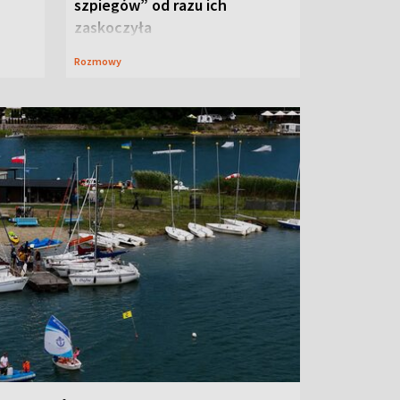
szpiegów” od razu ich
zaskoczyła
Rozmowy