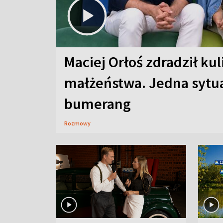
Maciej Orłoś zdradził kul
małżeństwa. Jedna sytua
bumerang
Rozmowy