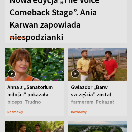
Comeback Stage”. Ania
Karwan zapowiada
niespodzianki
Rozmowy
Anna z „Sanatorium
Gwiazdor „Barw
miłości” pokazała
szczęścia” został
biceps. Trudno
farmerem. Pokazał
uwierzyć, co przeszła
swoje niezwykłe
Rozmowy
Rozmowy
wcześniej
ranczo