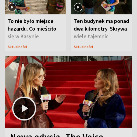
To nie było miejsce
Ten budynek ma ponad
hazardu. Co mieściło
dwa kilometry. Skrywa
się w Kasynie
wiele tajemnic
Oficerskim?
Aktualności
Aktualności
Nowa edycja „The Voice