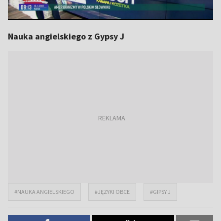
Nauka angielskiego z Gypsy J
#NAUKA ANGIELSKIEGO
#JĘZYKI OBCE
#GIPSY J