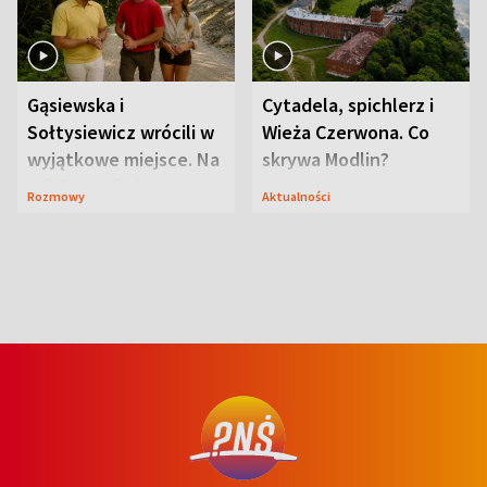
Gąsiewska i
Cytadela, spichlerz i
Sołtysiewicz wrócili w
Wieża Czerwona. Co
wyjątkowe miejsce. Na
skrywa Modlin?
szlaku czekał
Rozmowy
Aktualności
niedźwiedź