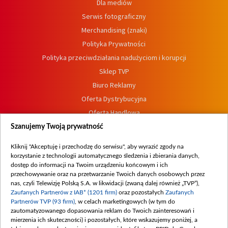
Dla mediów
Serwis fotograficzny
Merchandising (znaki)
Polityka Prywatności
Polityka przeciwdziałania nadużyciom i korupcji
Sklep TVP
Biuro Reklamy
Oferta Dystrybucyjna
Oferta Handlowa
Dostępność
Szanujemy Twoją prywatność
Moje zgody
Kliknij "Akceptuję i przechodzę do serwisu", aby wyrazić zgody na
Procedura zgłoszeń wewnętrznych
korzystanie z technologii automatycznego śledzenia i zbierania danych,
dostęp do informacji na Twoim urządzeniu końcowym i ich
przechowywanie oraz na przetwarzanie Twoich danych osobowych przez
nas, czyli Telewizję Polską S.A. w likwidacji (zwaną dalej również „TVP”),
Zaufanych Partnerów z IAB* (1201 firm)
oraz pozostałych
Zaufanych
Partnerów TVP (93 firm)
, w celach marketingowych (w tym do
zautomatyzowanego dopasowania reklam do Twoich zainteresowań i
mierzenia ich skuteczności) i pozostałych, które wskazujemy poniżej, a