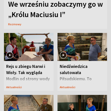
We wrześniu zobaczymy go w
„Królu Maciusiu I”
Rozmowy
Rejs u zbiegu Narwi i
Niedźwiedzica
Wisły. Tak wygląda
salutowała
Modlin od strony wody
Piłsudskiemu. To
niejedyna tajemnica
Aktualności
Aktualności
Modlina