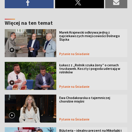
Więcej na ten temat
Marek Krajewski odkrywa jedną z
najciekawszych miejscowości Dolnego
Śląska
Pytanie na Śniadanie
Łukasz z „Rolnik szuka żony” o cenach
truskawek. Koszty i pogoda uderzają w
rolników
Pytanie na Śniadanie
Ewa Chodakowska o tajemniczej
chorobie mięśni
Pytanie na Śniadanie
Biżuteria – idealny prezent na Mikołajki i