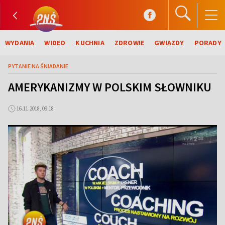
WYDANIA
WIDEO
KUCHNIA
ZDROWIE
GWIAZDY
PORADY
PYTANIE NA ŚNIADANIE
AMERYKANIZMY W POLSKIM SŁOWNIKU
16.11.2018, 09:18