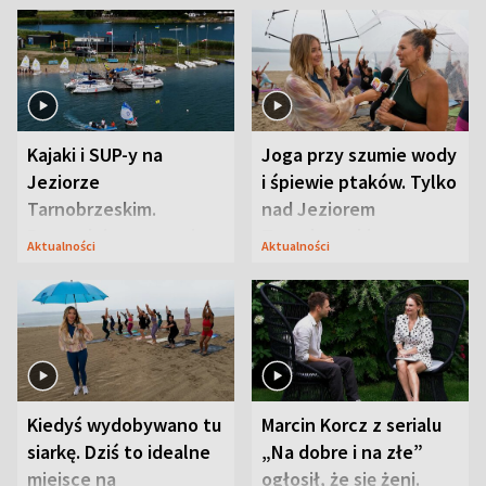
Kajaki i SUP-y na
Joga przy szumie wody
Jeziorze
i śpiewie ptaków. Tylko
Tarnobrzeskim.
nad Jeziorem
Przyrodnicy zwracają
Tarnobrzeskim
Aktualności
Aktualności
uwagę na coś jeszcze
Kiedyś wydobywano tu
Marcin Korcz z serialu
siarkę. Dziś to idealne
„Na dobre i na złe”
miejsce na
ogłosił, że się żeni.