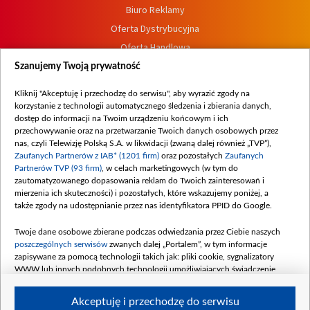
Biuro Reklamy
Oferta Dystrybucyjna
Oferta Handlowa
Dostępność
Szanujemy Twoją prywatność
Moje zgody
Kliknij "Akceptuję i przechodzę do serwisu", aby wyrazić zgody na
Procedura zgłoszeń wewnętrznych
korzystanie z technologii automatycznego śledzenia i zbierania danych,
dostęp do informacji na Twoim urządzeniu końcowym i ich
przechowywanie oraz na przetwarzanie Twoich danych osobowych przez
nas, czyli Telewizję Polską S.A. w likwidacji (zwaną dalej również „TVP”),
Zaufanych Partnerów z IAB* (1201 firm)
oraz pozostałych
Zaufanych
Partnerów TVP (93 firm)
, w celach marketingowych (w tym do
zautomatyzowanego dopasowania reklam do Twoich zainteresowań i
mierzenia ich skuteczności) i pozostałych, które wskazujemy poniżej, a
także zgody na udostępnianie przez nas identyfikatora PPID do Google.
Twoje dane osobowe zbierane podczas odwiedzania przez Ciebie naszych
poszczególnych serwisów
zwanych dalej „Portalem”, w tym informacje
zapisywane za pomocą technologii takich jak: pliki cookie, sygnalizatory
WWW lub innych podobnych technologii umożliwiających świadczenie
dopasowanych i bezpiecznych usług, personalizację treści oraz reklam,
udostępnianie funkcji mediów społecznościowych oraz analizowanie ruchu
Akceptuję i przechodzę do serwisu
w Internecie.