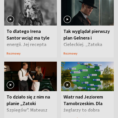
To dlatego Irena
Tak wyglądał pierwszy
Santor wciąż ma tyle
plan Gelnera i
energii. Jej recepta
Cieleckiej. „Zatoka
jest zaskakująco
szpiegów” od razu ich
Rozmowy
Rozmowy
prosta
zaskoczyła
To działo się z nim na
Wiatr nad Jeziorem
planie „Zatoki
Tarnobrzeskim. Dla
Szpiegów”. Mateusz
żeglarzy to dobra
Janicki odsłonił
wiadomość