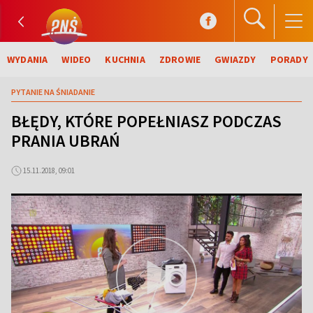
WYDANIA
WIDEO
KUCHNIA
ZDROWIE
GWIAZDY
PORADY
PYTANIE NA ŚNIADANIE
BŁĘDY, KTÓRE POPEŁNIASZ PODCZAS
PRANIA UBRAŃ
15.11.2018, 09:01