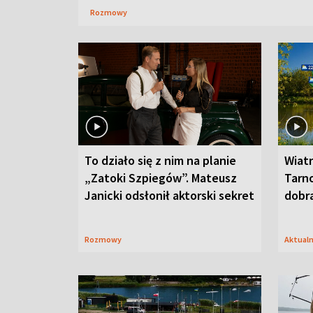
Rozmowy
To działo się z nim na planie
Wiat
„Zatoki Szpiegów”. Mateusz
Tarno
Janicki odsłonił aktorski sekret
dobr
Rozmowy
Aktual