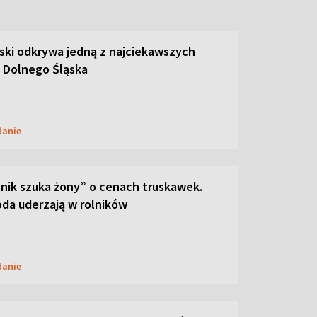
ski odkrywa jedną z najciekawszych
 Dolnego Śląska
danie
lnik szuka żony” o cenach truskawek.
oda uderzają w rolników
danie