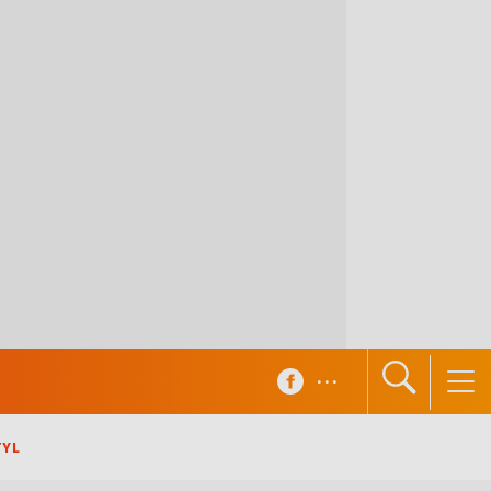
...
TYL