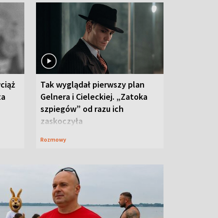
ciąż
Tak wyglądał pierwszy plan
ta
Gelnera i Cieleckiej. „Zatoka
szpiegów” od razu ich
zaskoczyła
Rozmowy