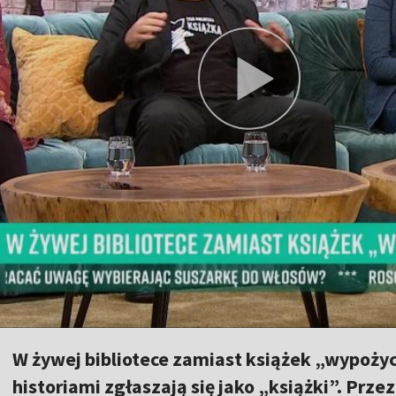
W żywej bibliotece zamiast książek „wypoży
historiami zgłaszają się jako „książki”. Pr