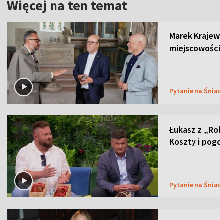
Więcej na ten temat
Marek Krajew
miejscowości
Pytanie na Śnia
Łukasz z „Ro
Koszty i pog
Pytanie na Śnia