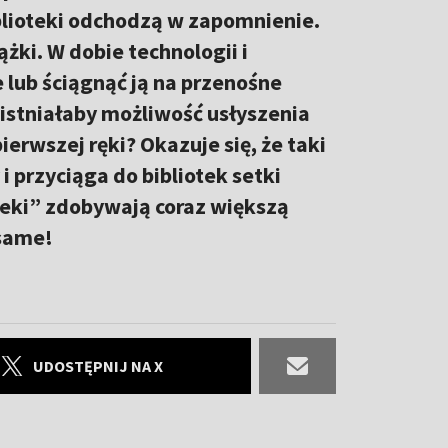
iblioteki odchodzą w zapomnienie.
ążki. W dobie technologii i
e lub ściągnąć ją na przenośne
 istniałaby możliwość usłyszenia
ierwszej ręki? Okazuje się, że taki
 przyciąga do bibliotek setki
oteki” zdobywają coraz większą
 same!
UDOSTĘPNIJ NA X