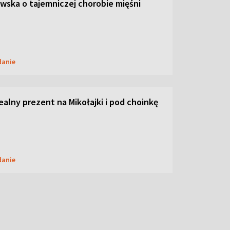
ska o tajemniczej chorobie mięśni
danie
dealny prezent na Mikołajki i pod choinkę
danie