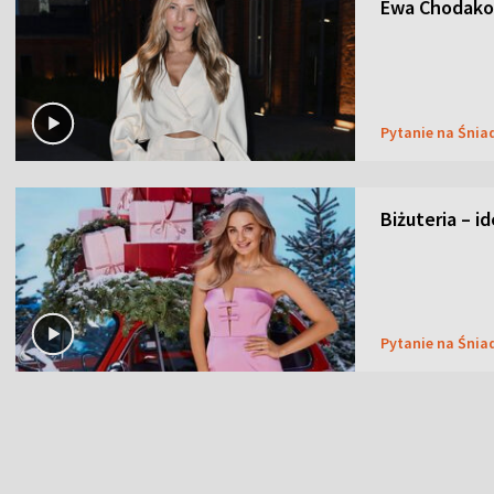
Ewa Chodakow
Pytanie na Śnia
Biżuteria – i
Pytanie na Śnia