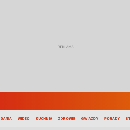
DANIA
WIDEO
KUCHNIA
ZDROWIE
GWIAZDY
PORADY
S