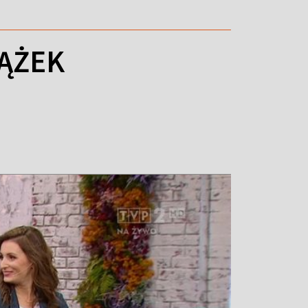
IĄŻEK