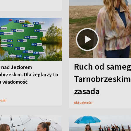
Ruch od sameg
r nad Jeziorem
brzeskim. Dla żeglarzy to
Tarnobrzeskim,
a wiadomość
zasada
ności
Aktualności