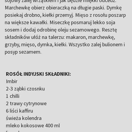
sojowy zalej wrzątkiem i jak będzie miękki odcedź.
Marchewkę obierz obieraczką na długie paski. Dymkę
posiekaj drobno, kiełki przemyj. Mięso z rosołu poszarp
na większe kawałki. Miseczkę posmaruj lekko soja
sosem i dodaj odrobinę oleju sezamowego. Resztę
składników ułóż na talerzu: makaron, marchewkę,
grzyby, mięso, dymka, kiełki. Wszystko zalej bulionem i
posyp sezamem.
ROSÓŁ INDYJSKI SKŁADNIKI:
Imbir
2-3 ząbki czosnku
1 chilli
2 trawy cytrynowe
6 liści kaffiru
świeża kolendra
mleko kokosowe 400 ml