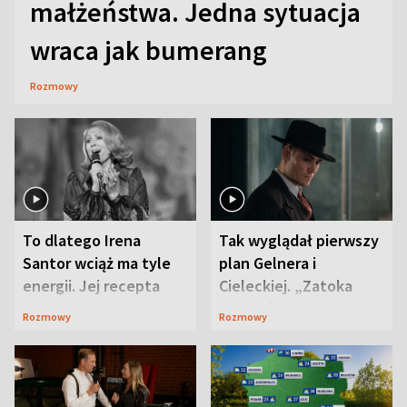
małżeństwa. Jedna sytuacja
wraca jak bumerang
Rozmowy
To dlatego Irena
Tak wyglądał pierwszy
Santor wciąż ma tyle
plan Gelnera i
energii. Jej recepta
Cieleckiej. „Zatoka
jest zaskakująco
szpiegów” od razu ich
Rozmowy
Rozmowy
prosta
zaskoczyła