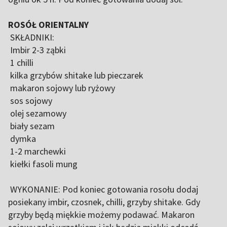
ROSÓŁ ORIENTALNY
SKŁADNIKI:
Imbir 2-3 ząbki
1 chilli
kilka grzybów shitake lub pieczarek
makaron sojowy lub ryżowy
sos sojowy
olej sezamowy
biały sezam
dymka
1-2 marchewki
kiełki fasoli mung
WYKONANIE: Pod koniec gotowania rosołu dodaj
posiekany imbir, czosnek, chilli, grzyby shitake. Gdy
grzyby będą miękkie możemy podawać. Makaron