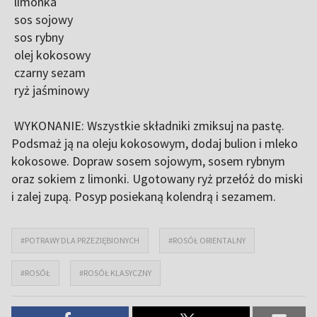
limonka
sos sojowy
sos rybny
olej kokosowy
czarny sezam
ryż jaśminowy
WYKONANIE: Wszystkie składniki zmiksuj na pastę.
Podsmaż ją na oleju kokosowym, dodaj bulion i mleko
kokosowe. Dopraw sosem sojowym, sosem rybnym
oraz sokiem z limonki. Ugotowany ryż przełóż do miski
i zalej zupą. Posyp posiekaną kolendrą i sezamem.
#POTRAWY DLA PRZEZIĘBIONYCH
#ROSÓŁ ORIENTALNY
#ROSÓŁ
#ROSÓŁ KLASYCZNY