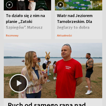
To działo się z nim na
Wiatr nad Jeziorem
planie „Zatoki
Tarnobrzeskim. Dla
Szpiegów”. Mateusz
żeglarzy to dobra
Janicki odsłonił
wiadomość
Rozmowy
Aktualności
aktorski sekret
Ruch od samego rana nad