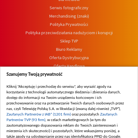
Serwis fotograficzny
Merchandising (znaki)
Polityka Prywatności
Polityka przeciwdziałania nadużyciom i korupcji
Sklep TVP
Biuro Reklamy
Oferta Dystrybucyjna
Oferta Handlowa
Dostępność
Szanujemy Twoją prywatność
Moje zgody
Kliknij "Akceptuję i przechodzę do serwisu", aby wyrazić zgody na
Procedura zgłoszeń wewnętrznych
korzystanie z technologii automatycznego śledzenia i zbierania danych,
dostęp do informacji na Twoim urządzeniu końcowym i ich
przechowywanie oraz na przetwarzanie Twoich danych osobowych przez
nas, czyli Telewizję Polską S.A. w likwidacji (zwaną dalej również „TVP”),
Zaufanych Partnerów z IAB* (1201 firm)
oraz pozostałych
Zaufanych
Partnerów TVP (93 firm)
, w celach marketingowych (w tym do
zautomatyzowanego dopasowania reklam do Twoich zainteresowań i
mierzenia ich skuteczności) i pozostałych, które wskazujemy poniżej, a
także zgody na udostępnianie przez nas identyfikatora PPID do Google.