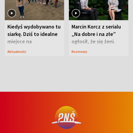
Kiedyś wydobywano tu
Marcin Korcz z serialu
siarkę. Dziś to idealne
„Na dobre i na złe”
miejsce na
ogłosił, że się żeni.
wypoczynek
Zdradził, co zmienił
Aktualności
Rozmowy
syn