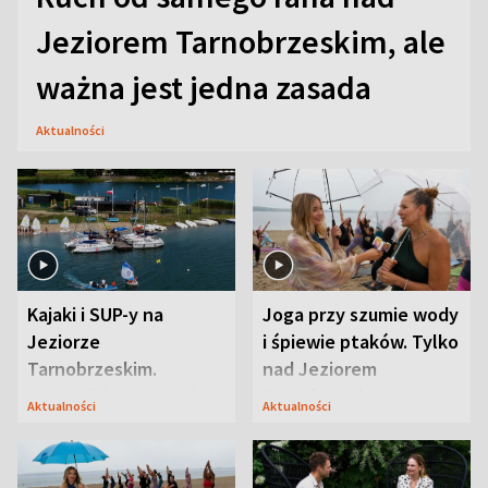
Jeziorem Tarnobrzeskim, ale
ważna jest jedna zasada
Aktualności
Kajaki i SUP-y na
Joga przy szumie wody
Jeziorze
i śpiewie ptaków. Tylko
Tarnobrzeskim.
nad Jeziorem
Przyrodnicy zwracają
Tarnobrzeskim
Aktualności
Aktualności
uwagę na coś jeszcze