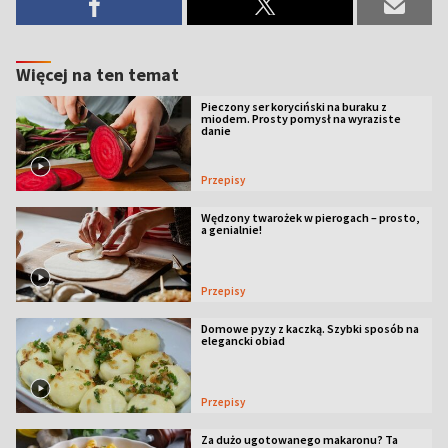
Więcej na ten temat
Pieczony ser koryciński na buraku z
miodem. Prosty pomysł na wyraziste
danie
Przepisy
Wędzony twarożek w pierogach – prosto,
a genialnie!
Przepisy
Domowe pyzy z kaczką. Szybki sposób na
elegancki obiad
Przepisy
Za dużo ugotowanego makaronu? Ta