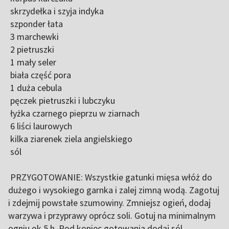
skrzydełka i szyja indyka
szponder łata
3 marchewki
2 pietruszki
1 mały seler
biała część pora
1 duża cebula
pęczek pietruszki i lubczyku
łyżka czarnego pieprzu w ziarnach
6 liści laurowych
kilka ziarenek ziela angielskiego
sól
PRZYGOTOWANIE: Wszystkie gatunki mięsa włóż do
dużego i wysokiego garnka i zalej zimną wodą. Zagotuj
i zdejmij powstałe szumowiny. Zmniejsz ogień, dodaj
warzywa i przyprawy oprócz soli. Gotuj na minimalnym
ogniu ok 5 h. Pod koniec gotowania dodaj sól.