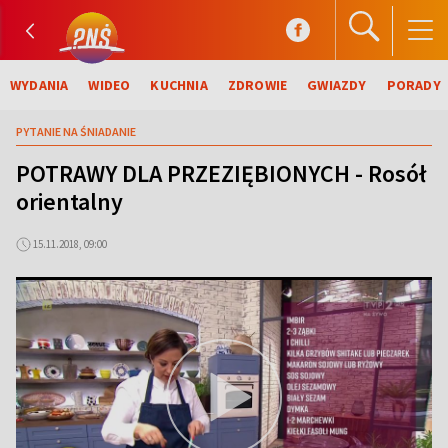
WYDANIA
WIDEO
KUCHNIA
ZDROWIE
GWIAZDY
PORADY
PYTANIE NA ŚNIADANIE
POTRAWY DLA PRZEZIĘBIONYCH - Rosół
orientalny
15.11.2018, 09:00