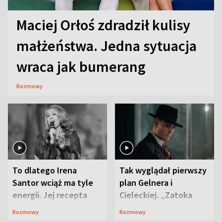
Maciej Orłoś zdradził kulisy
małżeństwa. Jedna sytuacja
wraca jak bumerang
Rozmowy
To dlatego Irena
Tak wyglądał pierwszy
Santor wciąż ma tyle
plan Gelnera i
energii. Jej recepta
Cieleckiej. „Zatoka
jest zaskakująco
szpiegów” od razu ich
Rozmowy
Rozmowy
prosta
zaskoczyła