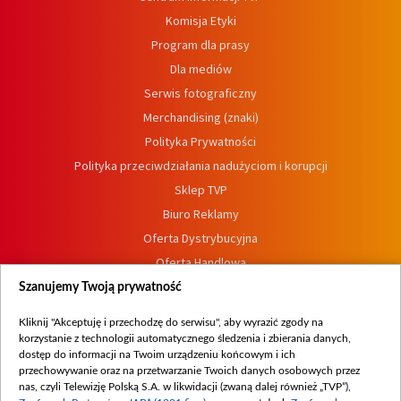
Komisja Etyki
Program dla prasy
Dla mediów
Serwis fotograficzny
Merchandising (znaki)
Polityka Prywatności
Polityka przeciwdziałania nadużyciom i korupcji
Sklep TVP
Biuro Reklamy
Oferta Dystrybucyjna
Oferta Handlowa
Dostępność
Szanujemy Twoją prywatność
Moje zgody
Kliknij "Akceptuję i przechodzę do serwisu", aby wyrazić zgody na
Procedura zgłoszeń wewnętrznych
korzystanie z technologii automatycznego śledzenia i zbierania danych,
dostęp do informacji na Twoim urządzeniu końcowym i ich
przechowywanie oraz na przetwarzanie Twoich danych osobowych przez
nas, czyli Telewizję Polską S.A. w likwidacji (zwaną dalej również „TVP”),