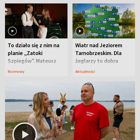
To działo się z nim na
Wiatr nad Jeziorem
planie „Zatoki
Tarnobrzeskim. Dla
Szpiegów”. Mateusz
żeglarzy to dobra
Janicki odsłonił
wiadomość
Rozmowy
Aktualności
aktorski sekret