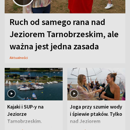
Ruch od samego rana nad
Jeziorem Tarnobrzeskim, ale
ważna jest jedna zasada
Aktualności
Kajaki i SUP-y na
Joga przy szumie wody
Jeziorze
i śpiewie ptaków. Tylko
Tarnobrzeskim.
nad Jeziorem
Przyrodnicy zwracają
Tarnobrzeskim