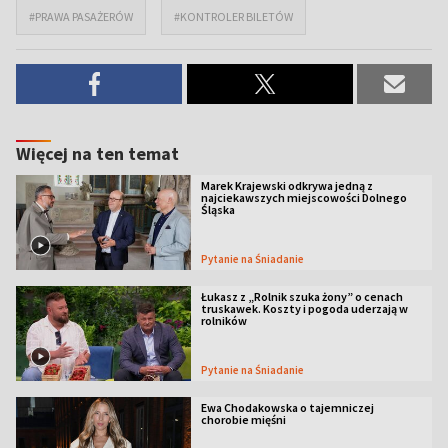
#PRAWA PASAŻERÓW
#KONTROLER BILETÓW
Więcej na ten temat
Marek Krajewski odkrywa jedną z
najciekawszych miejscowości Dolnego
Śląska
Pytanie na Śniadanie
Łukasz z „Rolnik szuka żony” o cenach
truskawek. Koszty i pogoda uderzają w
rolników
Pytanie na Śniadanie
Ewa Chodakowska o tajemniczej
chorobie mięśni