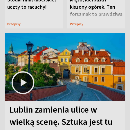
uczty to racuchy!
kiszony ogórek. Ten
forszmak to prawdziwa
uczta
Przepisy
Przepisy
Lublin zamienia ulice w
wielką scenę. Sztuka jest tu