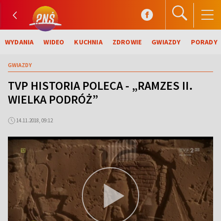
WYDANIA
WIDEO
KUCHNIA
ZDROWIE
GWIAZDY
PORADY
GWIAZDY
TVP HISTORIA POLECA - „RAMZES II.
WIELKA PODRÓŻ”
14.11.2018, 09:12