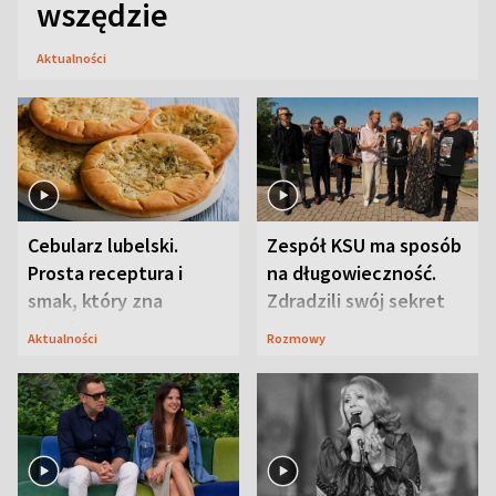
wszędzie
Aktualności
Cebularz lubelski.
Zespół KSU ma sposób
Prosta receptura i
na długowieczność.
smak, który zna
Zdradzili swój sekret
Lubelszczyzna
Aktualności
Rozmowy