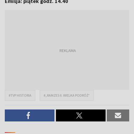
Emisja: piątek godz. 14.40
#TVP HISTORIA
#„RAMZES II. WIELKA PODRÓŻ”