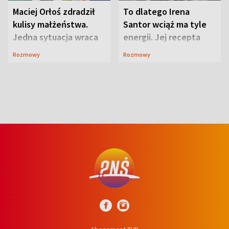
Maciej Orłoś zdradził
To dlatego Irena
kulisy małżeństwa.
Santor wciąż ma tyle
Jedna sytuacja wraca
energii. Jej recepta
jak bumerang
jest zaskakująco
Rozmowy
Rozmowy
prosta