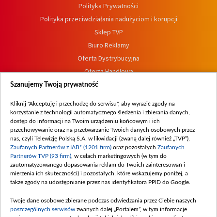
Polityka Prywatności
Polityka przeciwdziałania nadużyciom i korupcji
Sklep TVP
Biuro Reklamy
Oferta Dystrybucyjna
Oferta Handlowa
Dostępność
Szanujemy Twoją prywatność
Moje zgody
Kliknij "Akceptuję i przechodzę do serwisu", aby wyrazić zgody na
Procedura zgłoszeń wewnętrznych
korzystanie z technologii automatycznego śledzenia i zbierania danych,
dostęp do informacji na Twoim urządzeniu końcowym i ich
przechowywanie oraz na przetwarzanie Twoich danych osobowych przez
nas, czyli Telewizję Polską S.A. w likwidacji (zwaną dalej również „TVP”),
Zaufanych Partnerów z IAB* (1201 firm)
oraz pozostałych
Zaufanych
Partnerów TVP (93 firm)
, w celach marketingowych (w tym do
zautomatyzowanego dopasowania reklam do Twoich zainteresowań i
mierzenia ich skuteczności) i pozostałych, które wskazujemy poniżej, a
także zgody na udostępnianie przez nas identyfikatora PPID do Google.
Twoje dane osobowe zbierane podczas odwiedzania przez Ciebie naszych
poszczególnych serwisów
zwanych dalej „Portalem”, w tym informacje