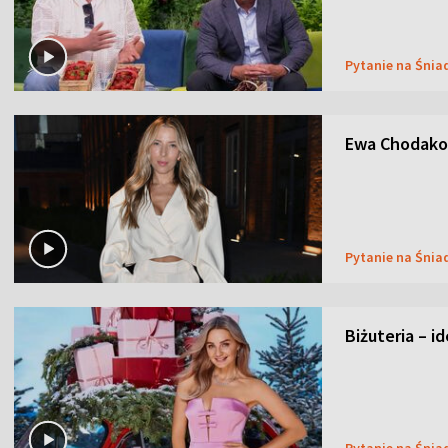
Pytanie na Śnia
Ewa Chodakow
Pytanie na Śnia
Biżuteria – i
Pytanie na Śnia