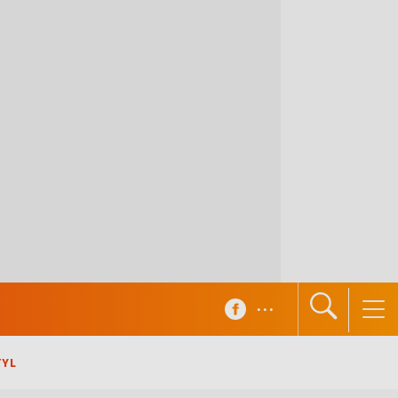
...
TYL