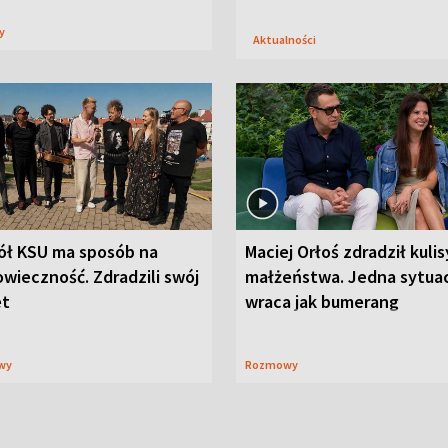
sy
Aktualności
ół KSU ma sposób na
Maciej Orłoś zdradził kulis
wieczność. Zdradzili swój
małżeństwa. Jedna sytua
et
wraca jak bumerang
wy
Rozmowy