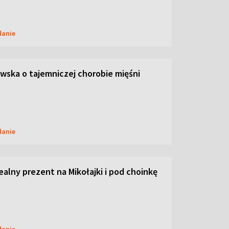
danie
ska o tajemniczej chorobie mięśni
danie
dealny prezent na Mikołajki i pod choinkę
danie