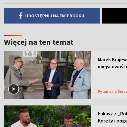
UDOSTĘPNIJ NA FACEBOOKU
Więcej na ten temat
Marek Krajew
miejscowości
Pytanie na Śnia
Łukasz z „Ro
Koszty i pog