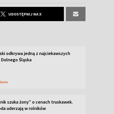
UDOSTĘPNIJ NA X
ski odkrywa jedną z najciekawszych
 Dolnego Śląska
danie
lnik szuka żony” o cenach truskawek.
oda uderzają w rolników