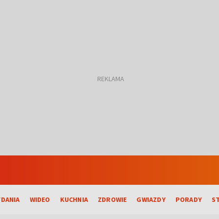
DANIA
WIDEO
KUCHNIA
ZDROWIE
GWIAZDY
PORADY
S