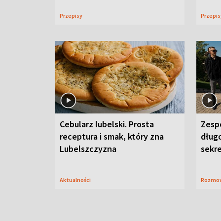
Przepisy
Przepi
Cebularz lubelski. Prosta
Zesp
receptura i smak, który zna
długo
Lubelszczyzna
sekr
Aktualności
Rozmo