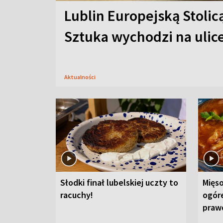
Lublin Europejską Stolic
Sztuka wychodzi na ulic
Aktualności
Słodki finał lubelskiej uczty to
Mięso
racuchy!
ogór
praw