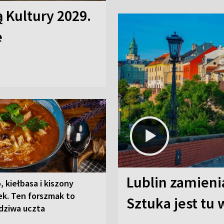
ą Kultury 2029.
e
Lublin zamienia
, kiełbasa i kiszony
ek. Ten forszmak to
Sztuka jest tu
dziwa uczta