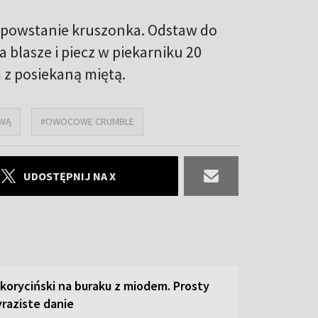
ż powstanie kruszonka. Odstaw do
 blasze i piecz w piekarniku 20
 z posiekaną miętą.
GWĄ
#OWOCOWE CRUMBLE
UDOSTĘPNIJ NA X
 koryciński na buraku z miodem. Prosty
raziste danie