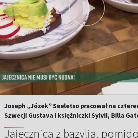
Joseph „Józek” Seeletso pracował na cztere
Szwecji Gustava i księżniczki Sylvii, Billa Ga
Jajecznica z bazylią, pomid