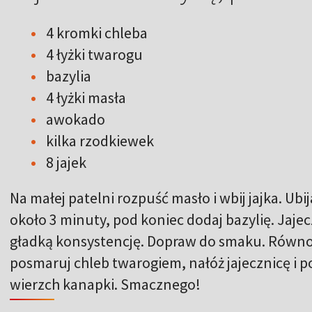
4 kromki chleba
4 łyżki twarogu
bazylia
4 łyżki masła
awokado
kilka rzodkiewek
8 jajek
Na małej patelni rozpuść masło i wbij jajka. Ubi
około 3 minuty, pod koniec dodaj bazylię. Jaje
gładką konsystencję. Dopraw do smaku. Równoc
posmaruj chleb twarogiem, nałóż jajecznicę i 
wierzch kanapki. Smacznego!