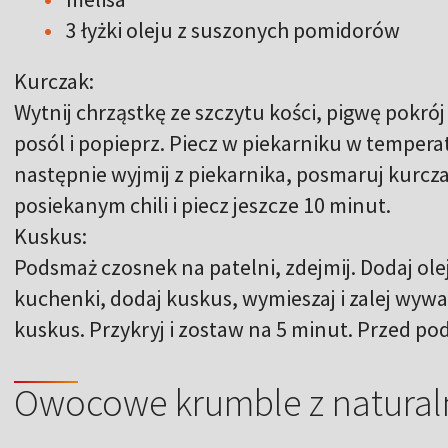
3 łyżki oleju z suszonych pomidorów
Kurczak:
Wytnij chrząstkę ze szczytu kości, pigwę pokrój
posól i popieprz. Piecz w piekarniku w tempera
następnie wyjmij z piekarnika, posmaruj kurc
posiekanym chili i piecz jeszcze 10 minut.
Kuskus:
Podsmaż czosnek na patelni, zdejmij. Dodaj ole
kuchenki, dodaj kuskus, wymieszaj i zalej wy
kuskus. Przykryj i zostaw na 5 minut. Przed p
Owocowe krumble z natural