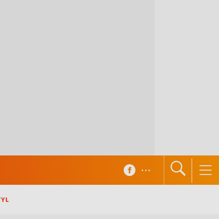
...
TYL