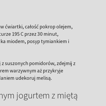
 w ćwiartki, całość pokrop olejem,
turze 195 C przez 30 minut,
zaka miodem, posyp tymiankiem i
j z suszonych pomidorów, zdejmij z
warem warzywnym aż przykryje
odaniem udekoruj melisą.
nym jogurtem z miętą