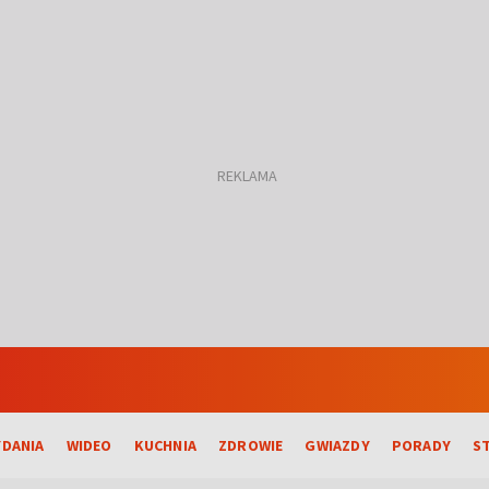
DANIA
WIDEO
KUCHNIA
ZDROWIE
GWIAZDY
PORADY
S