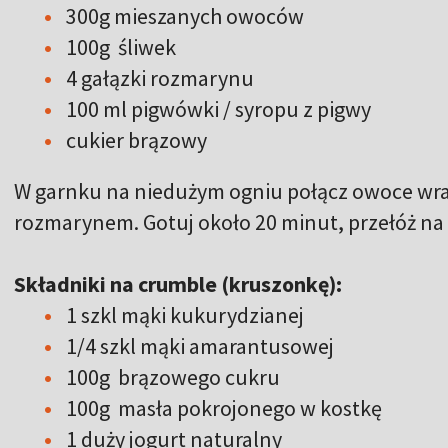
300g mieszanych owoców
100g śliwek
4 gałązki rozmarynu
100 ml pigwówki / syropu z pigwy
cukier brązowy
W garnku na niedużym ogniu połącz owoce wra
rozmarynem. Gotuj około 20 minut, przełóż na 
Składniki na crumble (kruszonkę):
1 szkl mąki kukurydzianej
1/4 szkl mąki amarantusowej
100g brązowego cukru
100g masła pokrojonego w kostkę
1 duży jogurt naturalny