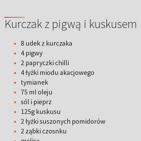
Kurczak z pigwą i kuskusem
8 udek z kurczaka
4 pigwy
2 papryczki chilli
4 łyżki miodu akacjowego
tymianek
75 ml oleju
sól i pieprz
125g kuskusu
2 łyżki suszonych pomidorów
2 ząbki czosnku
melisa