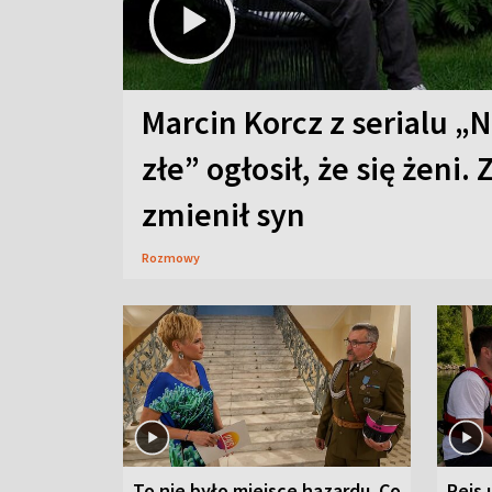
Marcin Korcz z serialu „N
złe” ogłosił, że się żeni. 
zmienił syn
Rozmowy
To nie było miejsce hazardu. Co
Rejs 