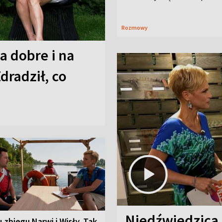
Rozmowy
a dobre i na
Zdradził, co
Niedźwiedzica
u zbiegu Narwi i Wisły. Tak