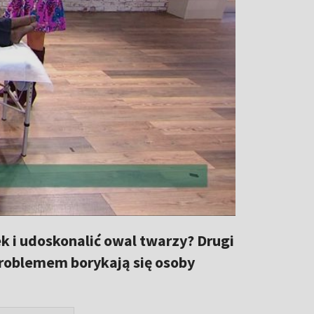
k i udoskonalić owal twarzy? Drugi
problemem borykają się osoby