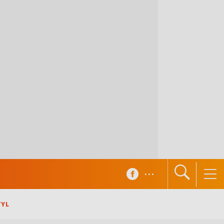
...
TYL