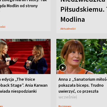
ąda Modlin od strony
Piłsudskiemu. 
y
Modlina
ności
Aktualności
 edycja „The Voice
Anna z „Sanatorium miłoś
back Stage”. Ania Karwan
pokazała biceps. Trudno
wiada niespodzianki
uwierzyć, co przeszła
wcześniej
wy
Rozmowy