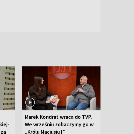
Marek Kondrat wraca do TVP.
iej-
We wrześniu zobaczymy go w
cza
„Królu Maciusiu I”