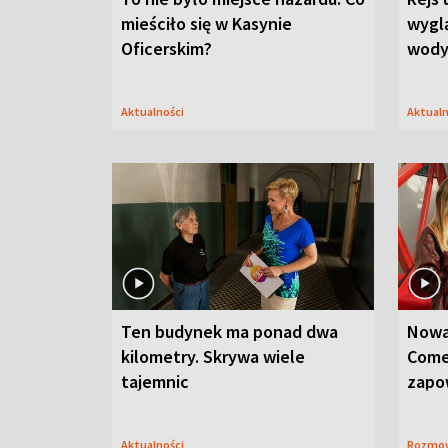
mieściło się w Kasynie
wygl
Oficerskim?
wod
Aktualności
Aktual
Ten budynek ma ponad dwa
Nowa
kilometry. Skrywa wiele
Come
tajemnic
zapo
Aktualności
Rozmo