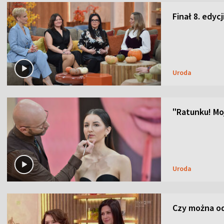
Finał 8. edyc
Uroda
"Ratunku! Moj
Uroda
Czy można od