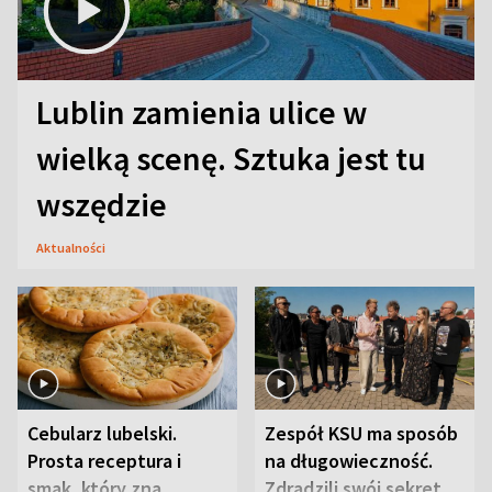
Lublin zamienia ulice w
wielką scenę. Sztuka jest tu
wszędzie
Aktualności
Cebularz lubelski.
Zespół KSU ma sposób
Prosta receptura i
na długowieczność.
smak, który zna
Zdradzili swój sekret