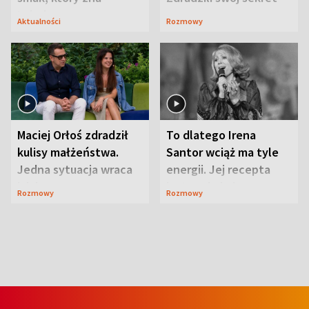
Lubelszczyzna
Aktualności
Rozmowy
Maciej Orłoś zdradził
To dlatego Irena
kulisy małżeństwa.
Santor wciąż ma tyle
Jedna sytuacja wraca
energii. Jej recepta
jak bumerang
jest zaskakująco
Rozmowy
Rozmowy
prosta