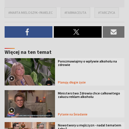
#MARTA MIELOSZYK–PAWELEC
#FARMACEUTA
#TARCZYCA
Więcej na ten temat
Porozmawiajmy o wpływie alkoholu na
zdrowie
Planuję długie życie
Ministerstwo Zdrowia chce całkowitego
zakazu reklam alkoholu
Pytanie na Śniadanie
Nowotwory u mężczyzn - nadal tematem
tabu?