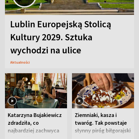
Lublin Europejską Stolicą
Kultury 2029. Sztuka
wychodzi na ulice
Aktualności
Katarzyna Bujakiewicz
Ziemniaki, kasza i
zdradziła, co
twaróg. Tak powstaje
najbardziej zachwyca
słynny piróg biłgorajski
ją w Lublinie