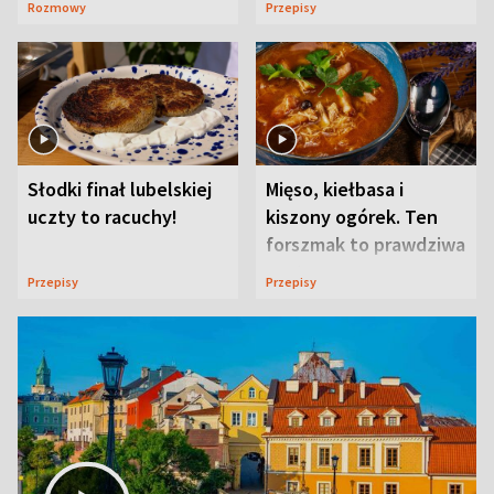
Rozmowy
Przepisy
Słodki finał lubelskiej
Mięso, kiełbasa i
uczty to racuchy!
kiszony ogórek. Ten
forszmak to prawdziwa
uczta
Przepisy
Przepisy