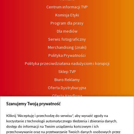
Centrum informacji TVP
Komisja Etyki
Program dla prasy
Dla mediów
Serwis fotograficzny
Merchandising (znaki)
Polityka Prywatności
Polityka przeciwdziałania nadużyciom i korupcji
Sklep TVP
Biuro Reklamy
Oferta Dystrybucyjna
Oferta Handlowa
Dostępność
Szanujemy Twoją prywatność
Moje zgody
Kliknij "Akceptuję i przechodzę do serwisu", aby wyrazić zgody na
Procedura zgłoszeń wewnętrznych
korzystanie z technologii automatycznego śledzenia i zbierania danych,
dostęp do informacji na Twoim urządzeniu końcowym i ich
przechowywanie oraz na przetwarzanie Twoich danych osobowych przez