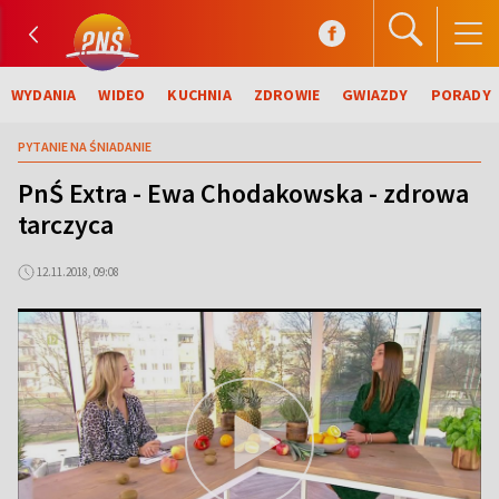
WYDANIA
WIDEO
KUCHNIA
ZDROWIE
GWIAZDY
PORADY
PYTANIE NA ŚNIADANIE
PnŚ Extra - Ewa Chodakowska - zdrowa
tarczyca
12.11.2018, 09:08