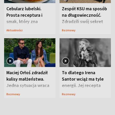
Cebularz lubelski.
Zespół KSU ma sposób
Prosta receptura i
na długowieczność.
smak, który zna
Zdradzili swój sekret
Lubelszczyzna
Aktualności
Rozmowy
Maciej Orłoś zdradził
To dlatego Irena
kulisy małżeństwa.
Santor wciąż ma tyle
Jedna sytuacja wraca
energii. Jej recepta
jak bumerang
jest zaskakująco
Rozmowy
Rozmowy
prosta