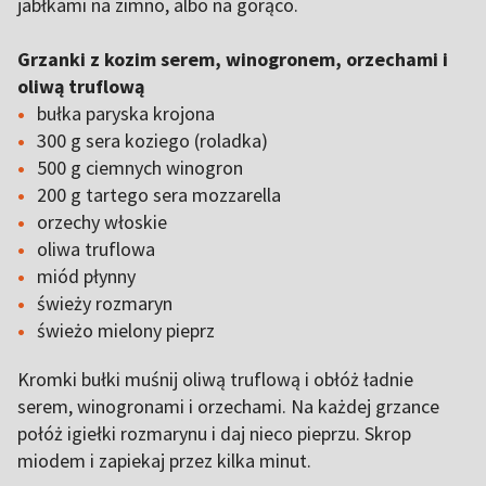
jabłkami na zimno, albo na gorąco.
Grzanki z kozim serem, winogronem, orzechami i
oliwą truflową
bułka paryska krojona
300 g sera koziego (roladka)
500 g ciemnych winogron
200 g tartego sera mozzarella
orzechy włoskie
oliwa truflowa
miód płynny
świeży rozmaryn
świeżo mielony pieprz
Kromki bułki muśnij oliwą truflową i obłóż ładnie
serem, winogronami i orzechami. Na każdej grzance
połóż igiełki rozmarynu i daj nieco pieprzu. Skrop
miodem i zapiekaj przez kilka minut.