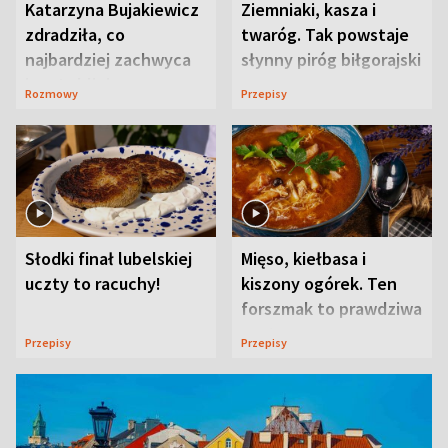
Katarzyna Bujakiewicz
Ziemniaki, kasza i
zdradziła, co
twaróg. Tak powstaje
najbardziej zachwyca
słynny piróg biłgorajski
ją w Lublinie
Rozmowy
Przepisy
Słodki finał lubelskiej
Mięso, kiełbasa i
uczty to racuchy!
kiszony ogórek. Ten
forszmak to prawdziwa
uczta
Przepisy
Przepisy