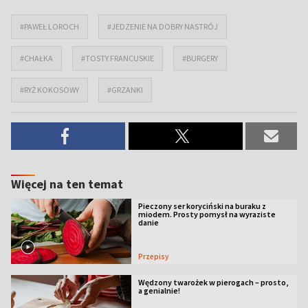
#PAWEŁ LOROCH
#JEDZENIE NA DOBRY NASTRÓJ
#CHAŁKA
#TOSTY FRANCUSKIE
#BURGERY
#RYŻ KOKOSOWY
#GRZANKI
Więcej na ten temat
Pieczony ser koryciński na buraku z
miodem. Prosty pomysł na wyraziste
danie
Przepisy
Wędzony twarożek w pierogach – prosto,
a genialnie!