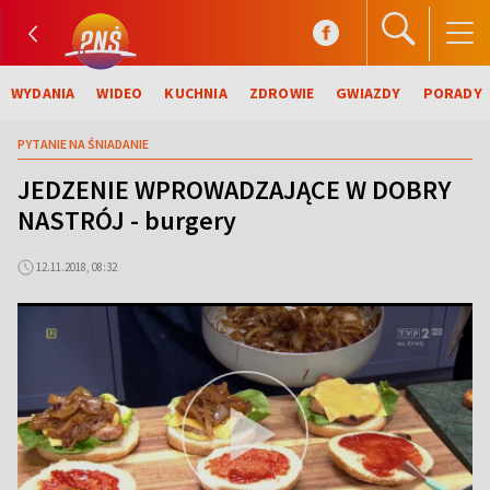
WYDANIA
WIDEO
KUCHNIA
ZDROWIE
GWIAZDY
PORADY
PYTANIE NA ŚNIADANIE
JEDZENIE WPROWADZAJĄCE W DOBRY
NASTRÓJ - burgery
12.11.2018, 08:32