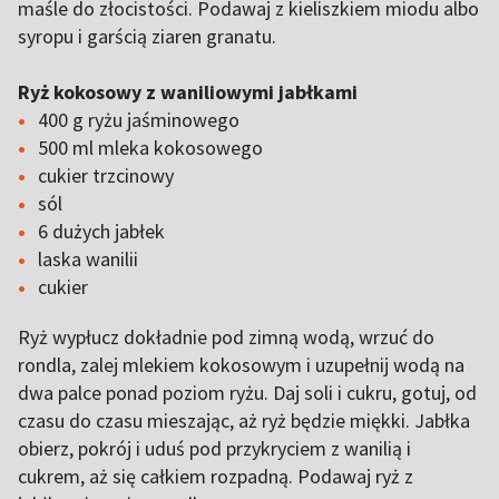
maśle do złocistości. Podawaj z kieliszkiem miodu albo
syropu i garścią ziaren granatu.
Ryż kokosowy z waniliowymi jabłkami
400 g ryżu jaśminowego
500 ml mleka kokosowego
cukier trzcinowy
sól
6 dużych jabłek
laska wanilii
cukier
Ryż wypłucz dokładnie pod zimną wodą, wrzuć do
rondla, zalej mlekiem kokosowym i uzupełnij wodą na
dwa palce ponad poziom ryżu. Daj soli i cukru, gotuj, od
czasu do czasu mieszając, aż ryż będzie miękki. Jabłka
obierz, pokrój i uduś pod przykryciem z wanilią i
cukrem, aż się całkiem rozpadną. Podawaj ryż z