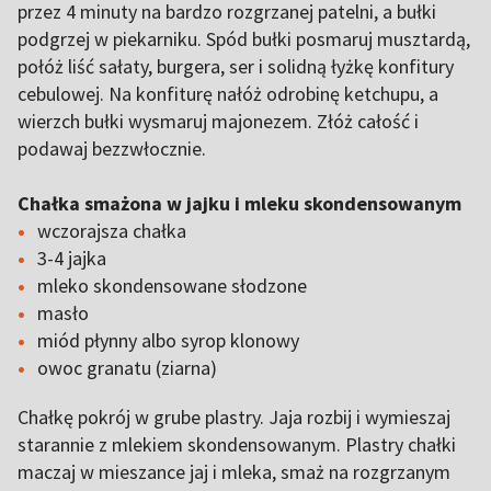
przez 4 minuty na bardzo rozgrzanej patelni, a bułki
podgrzej w piekarniku. Spód bułki posmaruj musztardą,
połóż liść sałaty, burgera, ser i solidną łyżkę konfitury
cebulowej. Na konfiturę nałóż odrobinę ketchupu, a
wierzch bułki wysmaruj majonezem. Złóż całość i
podawaj bezzwłocznie.
Chałka smażona w jajku i mleku skondensowanym
wczorajsza chałka
3-4 jajka
mleko skondensowane słodzone
masło
miód płynny albo syrop klonowy
owoc granatu (ziarna)
Chałkę pokrój w grube plastry. Jaja rozbij i wymieszaj
starannie z mlekiem skondensowanym. Plastry chałki
maczaj w mieszance jaj i mleka, smaż na rozgrzanym