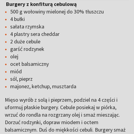
Burgery z konfiturą cebulową
500 g wołowiny mielonej do 30% tłuszczu
4 bułki
sałata rzymska
4 plastry sera cheddar
2 duże cebule
garść rodzynek
olej
ocet balsamiczny
miód
sól, pieprz
majonez, ketchup, musztarda
Mięso wyrób z solą i pieprzem, podziel na 4 części i
uformuj płaskie burgery. Cebule posiekaj w piórka,
wrzuć do rondla na rozgrzany olej i smaż mieszając.
Dorzuć rodzynki, dopraw miodem i octem
balsamicznym. Duś do miękkości cebuli. Burgery smaż