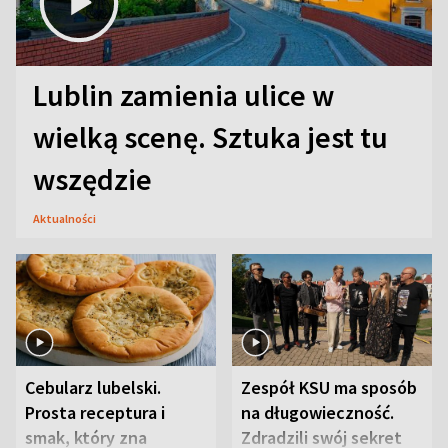
Lublin zamienia ulice w
wielką scenę. Sztuka jest tu
wszędzie
Aktualności
Cebularz lubelski.
Zespół KSU ma sposób
Prosta receptura i
na długowieczność.
smak, który zna
Zdradzili swój sekret