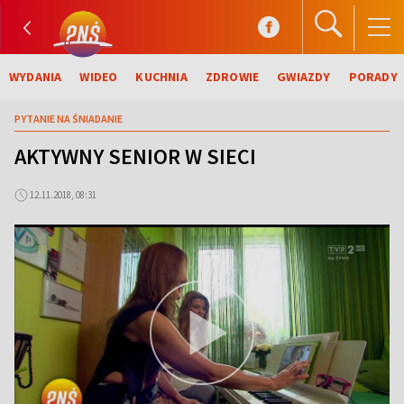
WYDANIA
WIDEO
KUCHNIA
ZDROWIE
GWIAZDY
PORADY
PYTANIE NA ŚNIADANIE
AKTYWNY SENIOR W SIECI
12.11.2018, 08:31