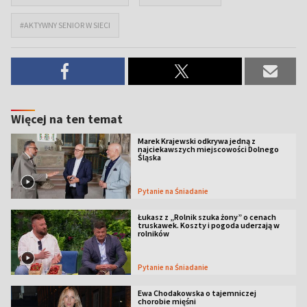
#AKTYWNY SENIOR W SIECI
Więcej na ten temat
Marek Krajewski odkrywa jedną z
najciekawszych miejscowości Dolnego
Śląska
Pytanie na Śniadanie
Łukasz z „Rolnik szuka żony” o cenach
truskawek. Koszty i pogoda uderzają w
rolników
Pytanie na Śniadanie
Ewa Chodakowska o tajemniczej
chorobie mięśni