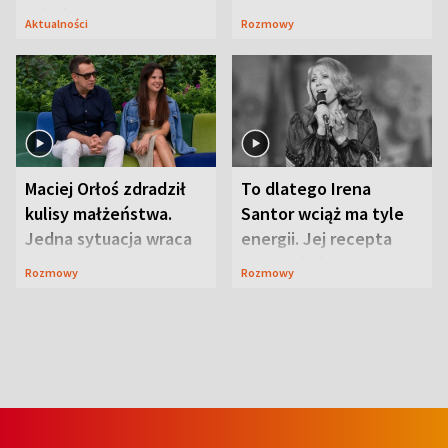
Lubelszczyzna
Aktualności
Rozmowy
Maciej Orłoś zdradził
To dlatego Irena
kulisy małżeństwa.
Santor wciąż ma tyle
Jedna sytuacja wraca
energii. Jej recepta
jak bumerang
jest zaskakująco
Rozmowy
Rozmowy
prosta