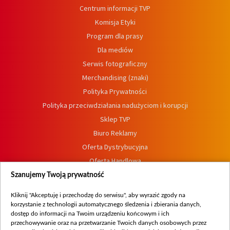
Centrum informacji TVP
Komisja Etyki
Program dla prasy
Dla mediów
Serwis fotograficzny
Merchandising (znaki)
Polityka Prywatności
Polityka przeciwdziałania nadużyciom i korupcji
Sklep TVP
Biuro Reklamy
Oferta Dystrybucyjna
Oferta Handlowa
Dostępność
Szanujemy Twoją prywatność
Moje zgody
Kliknij "Akceptuję i przechodzę do serwisu", aby wyrazić zgody na
Procedura zgłoszeń wewnętrznych
korzystanie z technologii automatycznego śledzenia i zbierania danych,
dostęp do informacji na Twoim urządzeniu końcowym i ich
przechowywanie oraz na przetwarzanie Twoich danych osobowych przez