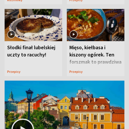
Słodki finał lubelskiej
Mięso, kiełbasa i
uczty to racuchy!
kiszony ogórek. Ten
forszmak to prawdziwa
uczta
Przepisy
Przepisy