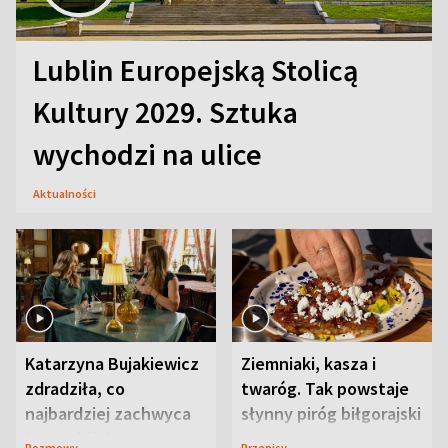
Lublin Europejską Stolicą
Kultury 2029. Sztuka
wychodzi na ulice
Aktualności
Katarzyna Bujakiewicz
Ziemniaki, kasza i
zdradziła, co
twaróg. Tak powstaje
najbardziej zachwyca
słynny piróg biłgorajski
ją w Lublinie
Rozmowy
Przepisy