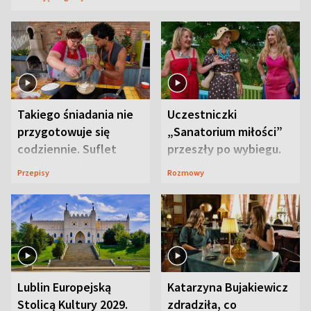
Takiego śniadania nie
Uczestniczki
przygotowuje się
„Sanatorium miłości”
codziennie. Suflet
przeszły po wybiegu.
serowy zachwyca
Te stylizacje
Przepisy
Rozmowy
smakiem
przyciągały wzrok
Lublin Europejską
Katarzyna Bujakiewicz
Stolicą Kultury 2029.
zdradziła, co