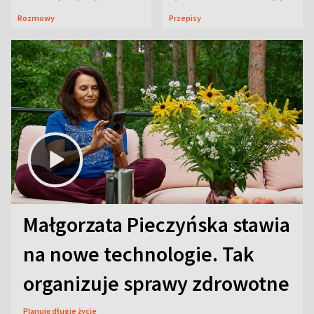
neurobiologią
jeszcze lepiej
Rozmowy
Przepisy
Małgorzata Pieczyńska stawia
na nowe technologie. Tak
organizuje sprawy zdrowotne
Planuję długie życie