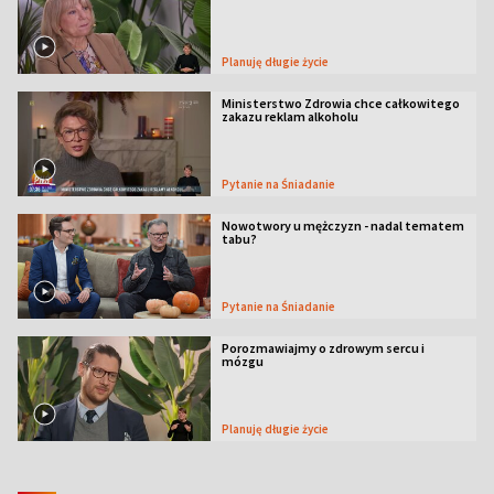
Planuję długie życie
Ministerstwo Zdrowia chce całkowitego
zakazu reklam alkoholu
Pytanie na Śniadanie
Nowotwory u mężczyzn - nadal tematem
tabu?
Pytanie na Śniadanie
Porozmawiajmy o zdrowym sercu i
mózgu
Planuję długie życie