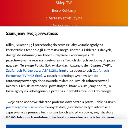
Sklep TVP
Biuro Reklamy
Oferta Dystrybucyjna
Oferta Handlowa
Dostępność
Szanujemy Twoją prywatność
Moje zgody
Kliknij "Akceptuję i przechodzę do serwisu", aby wyrazić zgody na
Procedura zgłoszeń wewnętrznych
korzystanie z technologii automatycznego śledzenia i zbierania danych,
dostęp do informacji na Twoim urządzeniu końcowym i ich
przechowywanie oraz na przetwarzanie Twoich danych osobowych przez
nas, czyli Telewizję Polską S.A. w likwidacji (zwaną dalej również „TVP”),
Zaufanych Partnerów z IAB* (1201 firm)
oraz pozostałych
Zaufanych
Partnerów TVP (93 firm)
, w celach marketingowych (w tym do
zautomatyzowanego dopasowania reklam do Twoich zainteresowań i
mierzenia ich skuteczności) i pozostałych, które wskazujemy poniżej, a
także zgody na udostępnianie przez nas identyfikatora PPID do Google.
Twoje dane osobowe zbierane podczas odwiedzania przez Ciebie naszych
poszczególnych serwisów
zwanych dalej „Portalem”, w tym informacje
zapisywane za pomocą technologii takich jak: pliki cookie, sygnalizatory
WWW lub innych podobnych technologii umożliwiających świadczenie
dopasowanych i bezpiecznych usług, personalizację treści oraz reklam,
udostępnianie funkcji mediów społecznościowych oraz analizowanie ruchu