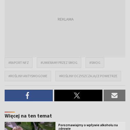
#RAPORT NFZ
#UMIERAMY PRZEZ SMOG
#SMOG
#ROŚLINY ANTYSMOGOWE
#ROŚLINY OCZYSZCZAJĄCE POWIETRZE
Więcej na ten temat
Porozmawiajmy o wpływie alkoholu na
zdrowie