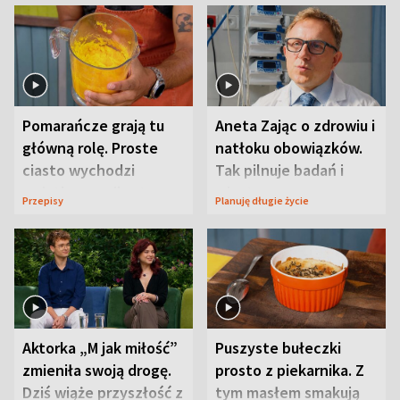
Pomarańcze grają tu
Aneta Zając o zdrowiu i
główną rolę. Proste
natłoku obowiązków.
ciasto wychodzi
Tak pilnuje badań i
wyjątkowo wilgotne
wizyt
Przepisy
Planuję długie życie
Aktorka „M jak miłość”
Puszyste bułeczki
zmieniła swoją drogę.
prosto z piekarnika. Z
Dziś wiąże przyszłość z
tym masłem smakują