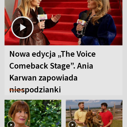
Nowa edycja „The Voice
Comeback Stage”. Ania
Karwan zapowiada
niespodzianki
Rozmowy