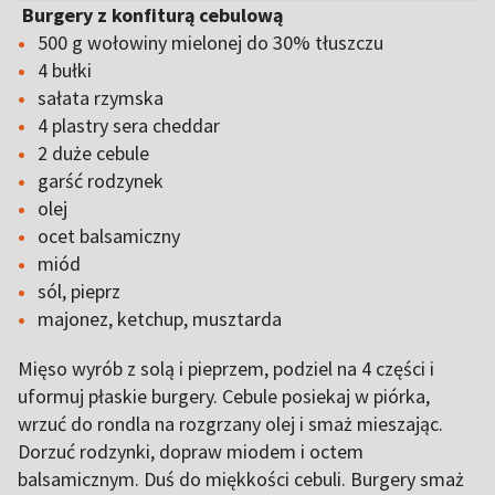
Burgery z konfiturą cebulową
500 g wołowiny mielonej do 30% tłuszczu
4 bułki
sałata rzymska
4 plastry sera cheddar
2 duże cebule
garść rodzynek
olej
ocet balsamiczny
miód
sól, pieprz
majonez, ketchup, musztarda
Mięso wyrób z solą i pieprzem, podziel na 4 części i
uformuj płaskie burgery. Cebule posiekaj w piórka,
wrzuć do rondla na rozgrzany olej i smaż mieszając.
Dorzuć rodzynki, dopraw miodem i octem
balsamicznym. Duś do miękkości cebuli. Burgery smaż