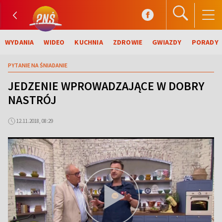
WYDANIA
WIDEO
KUCHNIA
ZDROWIE
GWIAZDY
PORADY
PYTANIE NA ŚNIADANIE
JEDZENIE WPROWADZAJĄCE W DOBRY
NASTRÓJ
12.11.2018, 08:29