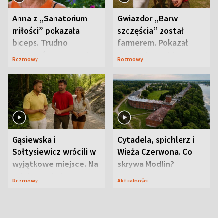
Anna z „Sanatorium
Gwiazdor „Barw
miłości” pokazała
szczęścia” został
biceps. Trudno
farmerem. Pokazał
uwierzyć, co przeszła
swoje niezwykłe
Rozmowy
Rozmowy
wcześniej
ranczo
Gąsiewska i
Cytadela, spichlerz i
Sołtysiewicz wrócili w
Wieża Czerwona. Co
wyjątkowe miejsce. Na
skrywa Modlin?
szlaku czekał
Rozmowy
Aktualności
niedźwiedź