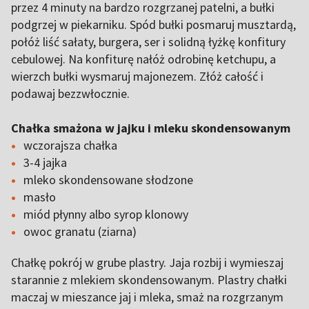
przez 4 minuty na bardzo rozgrzanej patelni, a bułki
podgrzej w piekarniku. Spód bułki posmaruj musztardą,
połóż liść sałaty, burgera, ser i solidną łyżkę konfitury
cebulowej. Na konfiturę nałóż odrobinę ketchupu, a
wierzch bułki wysmaruj majonezem. Złóż całość i
podawaj bezzwłocznie.
Chałka smażona w jajku i mleku skondensowanym
wczorajsza chałka
3-4 jajka
mleko skondensowane słodzone
masło
miód płynny albo syrop klonowy
owoc granatu (ziarna)
Chałkę pokrój w grube plastry. Jaja rozbij i wymieszaj
starannie z mlekiem skondensowanym. Plastry chałki
maczaj w mieszance jaj i mleka, smaż na rozgrzanym