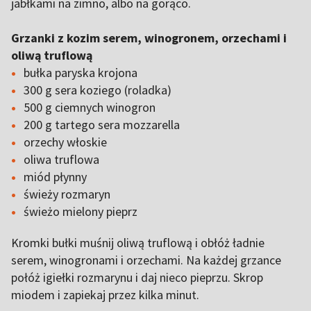
jabłkami na zimno, albo na gorąco.
Grzanki z kozim serem, winogronem, orzechami i
oliwą truflową
bułka paryska krojona
300 g sera koziego (roladka)
500 g ciemnych winogron
200 g tartego sera mozzarella
orzechy włoskie
oliwa truflowa
miód płynny
świeży rozmaryn
świeżo mielony pieprz
Kromki bułki muśnij oliwą truflową i obłóż ładnie
serem, winogronami i orzechami. Na każdej grzance
połóż igiełki rozmarynu i daj nieco pieprzu. Skrop
miodem i zapiekaj przez kilka minut.