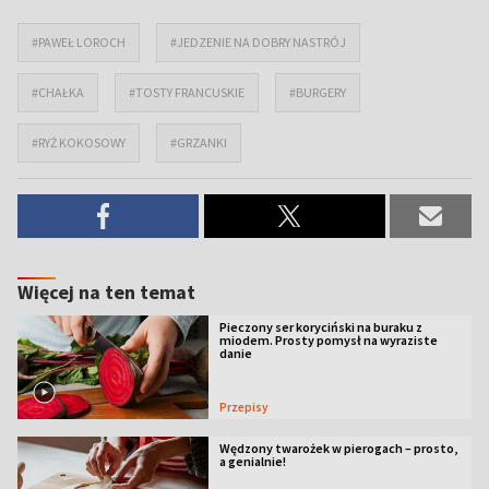
#PAWEŁ LOROCH
#JEDZENIE NA DOBRY NASTRÓJ
#CHAŁKA
#TOSTY FRANCUSKIE
#BURGERY
#RYŻ KOKOSOWY
#GRZANKI
Więcej na ten temat
Pieczony ser koryciński na buraku z
miodem. Prosty pomysł na wyraziste
danie
Przepisy
Wędzony twarożek w pierogach – prosto,
a genialnie!