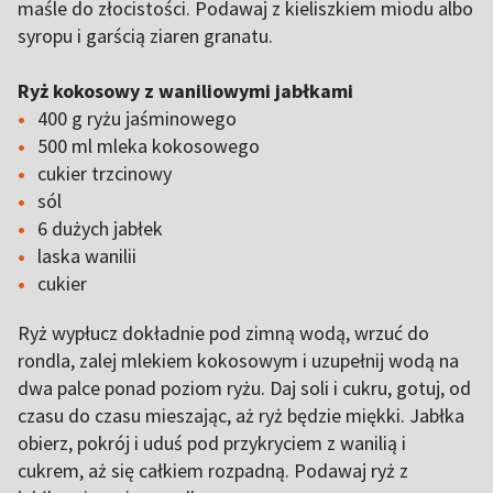
maśle do złocistości. Podawaj z kieliszkiem miodu albo
syropu i garścią ziaren granatu.
Ryż kokosowy z waniliowymi jabłkami
400 g ryżu jaśminowego
500 ml mleka kokosowego
cukier trzcinowy
sól
6 dużych jabłek
laska wanilii
cukier
Ryż wypłucz dokładnie pod zimną wodą, wrzuć do
rondla, zalej mlekiem kokosowym i uzupełnij wodą na
dwa palce ponad poziom ryżu. Daj soli i cukru, gotuj, od
czasu do czasu mieszając, aż ryż będzie miękki. Jabłka
obierz, pokrój i uduś pod przykryciem z wanilią i
cukrem, aż się całkiem rozpadną. Podawaj ryż z