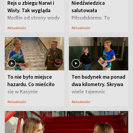
Rejs u zbiegu Narwi i
Niedźwiedzica
Wisły. Tak wygląda
salutowała
Modlin od strony wody
Piłsudskiemu. To
niejedyna tajemnica
Aktualności
Aktualności
Modlina
To nie było miejsce
Ten budynek ma ponad
hazardu. Co mieściło
dwa kilometry. Skrywa
się w Kasynie
wiele tajemnic
Oficerskim?
Aktualności
Aktualności