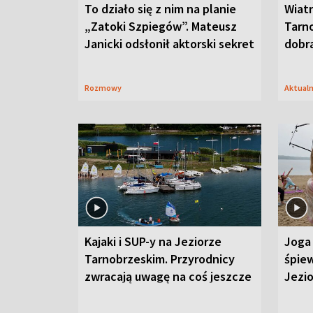
To działo się z nim na planie
Wiat
„Zatoki Szpiegów”. Mateusz
Tarno
Janicki odsłonił aktorski sekret
dobr
Rozmowy
Aktual
Kajaki i SUP-y na Jeziorze
Joga 
Tarnobrzeskim. Przyrodnicy
śpiew
zwracają uwagę na coś jeszcze
Jezi