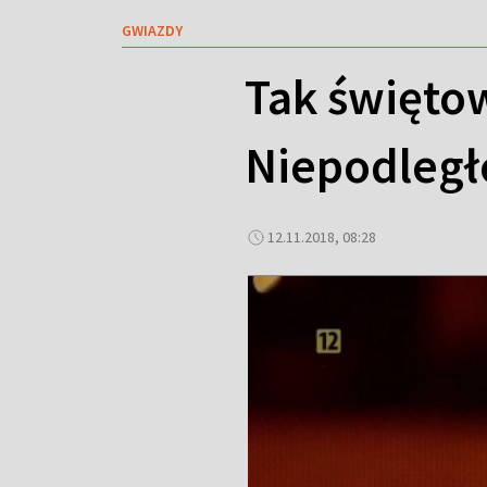
GWIAZDY
Tak święto
Niepodległ
12.11.2018, 08:28