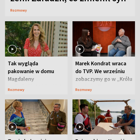
Rozmowy
Tak wygląda
Marek Kondrat wraca
pakowanie w domu
do TVP. We wrześniu
Magdaleny
zobaczymy go w „Królu
Waligórskiej-Lisieckiej.
Maciusiu I”
Rozmowy
Rozmowy
Mąż nie odpuszcza