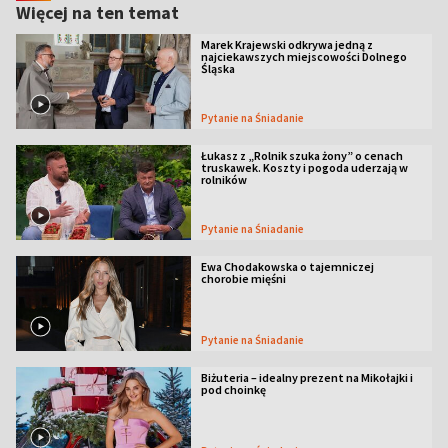
Więcej na ten temat
Marek Krajewski odkrywa jedną z
najciekawszych miejscowości Dolnego
Śląska
Pytanie na Śniadanie
Łukasz z „Rolnik szuka żony” o cenach
truskawek. Koszty i pogoda uderzają w
rolników
Pytanie na Śniadanie
Ewa Chodakowska o tajemniczej
chorobie mięśni
Pytanie na Śniadanie
Biżuteria – idealny prezent na Mikołajki i
pod choinkę