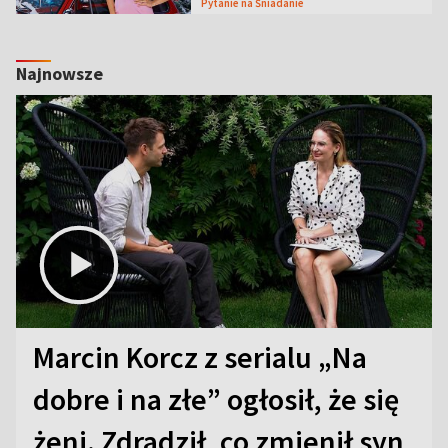
Pytanie na Śniadanie
Najnowsze
Marcin Korcz z serialu „Na
dobre i na złe” ogłosił, że się
żeni. Zdradził, co zmienił syn