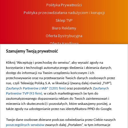
Polityka Prywatności
Polityka przeciwdziałania nadużyciom i korupcji
Sklep TVP
Biuro Reklamy
Oferta Dystrybucyjna
Oferta Handlowa
Dostępność
Szanujemy Twoją prywatność
Moje zgody
Kliknij "Akceptuję i przechodzę do serwisu", aby wyrazić zgody na
Procedura zgłoszeń wewnętrznych
korzystanie z technologii automatycznego śledzenia i zbierania danych,
dostęp do informacji na Twoim urządzeniu końcowym i ich
przechowywanie oraz na przetwarzanie Twoich danych osobowych przez
nas, czyli Telewizję Polską S.A. w likwidacji (zwaną dalej również „TVP”),
Zaufanych Partnerów z IAB* (1201 firm)
oraz pozostałych
Zaufanych
Partnerów TVP (93 firm)
, w celach marketingowych (w tym do
zautomatyzowanego dopasowania reklam do Twoich zainteresowań i
mierzenia ich skuteczności) i pozostałych, które wskazujemy poniżej, a
także zgody na udostępnianie przez nas identyfikatora PPID do Google.
Twoje dane osobowe zbierane podczas odwiedzania przez Ciebie naszych
poszczególnych serwisów
zwanych dalej „Portalem”, w tym informacje