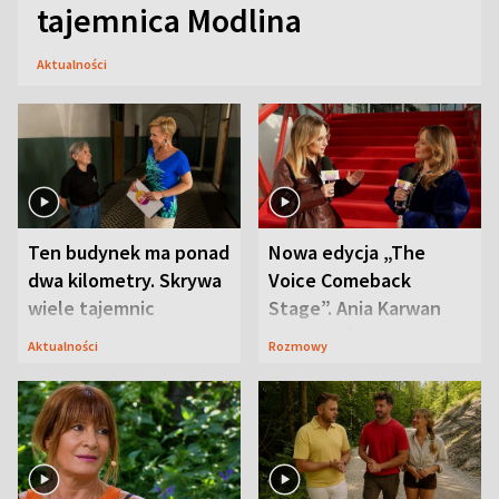
tajemnica Modlina
Aktualności
Ten budynek ma ponad
Nowa edycja „The
dwa kilometry. Skrywa
Voice Comeback
wiele tajemnic
Stage”. Ania Karwan
zapowiada
Aktualności
Rozmowy
niespodzianki