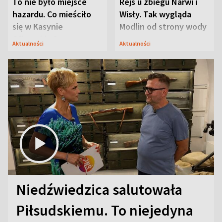
To nie było miejsce
Rejs u zbiegu Narwi i
hazardu. Co mieściło
Wisły. Tak wygląda
się w Kasynie
Modlin od strony wody
Oficerskim?
Aktualności
Aktualności
Niedźwiedzica salutowała
Piłsudskiemu. To niejedyna