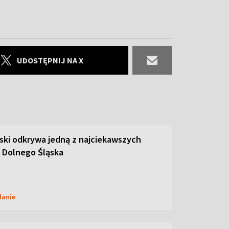
UDOSTĘPNIJ NA X
ski odkrywa jedną z najciekawszych
 Dolnego Śląska
danie