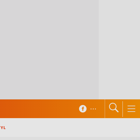
...
TYL