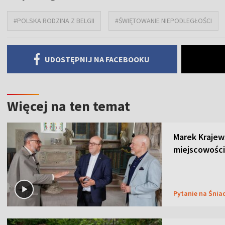
#POLSKA RODZINA Z BELGII
#ŚWIĘTOWANIE NIEPODLEGŁOŚCI
UDOSTĘPNIJ NA FACEBOOKU
Więcej na ten temat
Marek Krajew
miejscowości
Pytanie na Śnia