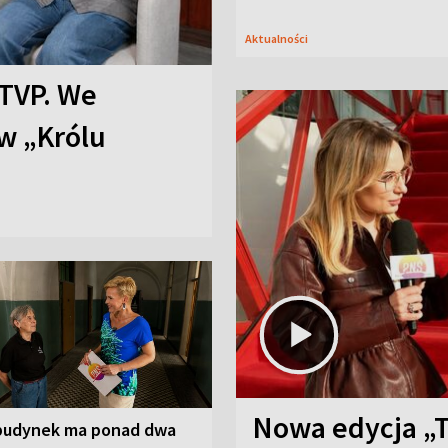
Aktualności
TVP. We
w „Królu
Nowa edycja „
budynek ma ponad dwa