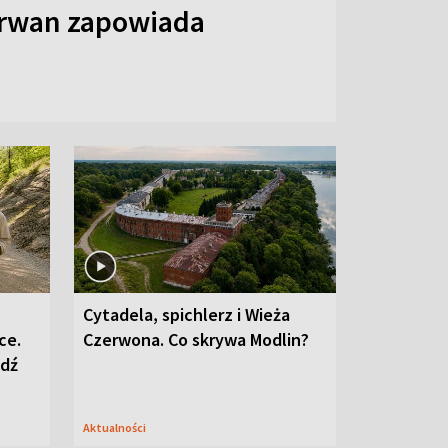
arwan zapowiada
Cytadela, spichlerz i Wieża
ce.
Czerwona. Co skrywa Modlin?
edź
Aktualności