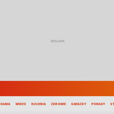
DANIA
WIDEO
KUCHNIA
ZDROWIE
GWIAZDY
PORADY
S