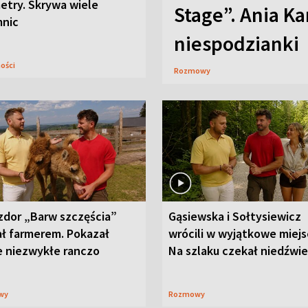
etry. Skrywa wiele
Stage”. Ania K
mnic
niespodzianki
ności
Rozmowy
zdor „Barw szczęścia”
Gąsiewska i Sołtysiewicz
ał farmerem. Pokazał
wrócili w wyjątkowe miejs
e niezwykłe ranczo
Na szlaku czekał niedźwi
wy
Rozmowy