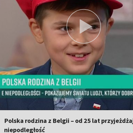
Polska rodzina z Belgii – od 25 lat przyjeżdża
niepodległość