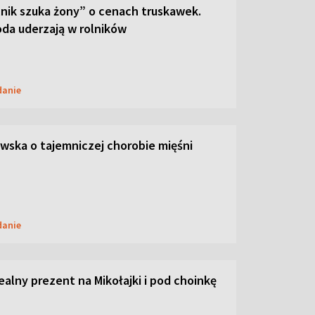
lnik szuka żony” o cenach truskawek.
oda uderzają w rolników
danie
ska o tajemniczej chorobie mięśni
danie
dealny prezent na Mikołajki i pod choinkę