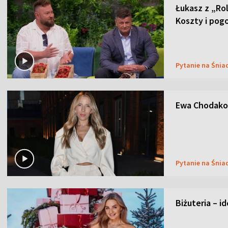
Łukasz z „Ro
Koszty i pog
Pytanie na Śnia
Ewa Chodakow
Pytanie na Śnia
Biżuteria – i