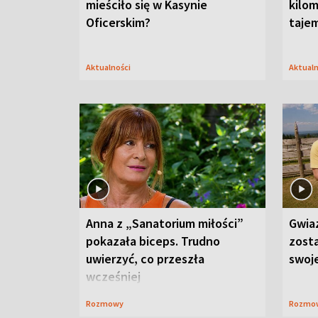
mieściło się w Kasynie
kilom
Oficerskim?
taje
Aktualności
Aktual
Anna z „Sanatorium miłości”
Gwia
pokazała biceps. Trudno
zost
uwierzyć, co przeszła
swoj
wcześniej
Rozmowy
Rozmo