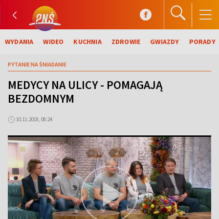
WYDANIA
WIDEO
KUCHNIA
ZDROWIE
GWIAZDY
PORADY
PYTANIE NA ŚNIADANIE
MEDYCY NA ULICY - POMAGAJĄ
BEZDOMNYM
10.11.2018, 08:24