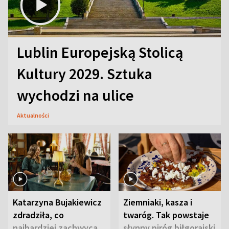
Lublin Europejską Stolicą
Kultury 2029. Sztuka
wychodzi na ulice
Aktualności
Katarzyna Bujakiewicz
Ziemniaki, kasza i
zdradziła, co
twaróg. Tak powstaje
najbardziej zachwyca
słynny piróg biłgorajski