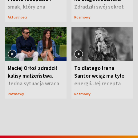
smak, który zna
Zdradzili swój sekret
Lubelszczyzna
Aktualności
Rozmowy
Maciej Orłoś zdradził
To dlatego Irena
kulisy małżeństwa.
Santor wciąż ma tyle
Jedna sytuacja wraca
energii. Jej recepta
jak bumerang
jest zaskakująco
Rozmowy
Rozmowy
prosta