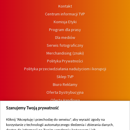
Kontakt
Centrum informacji TVP
Komisja Etyki
Program dla prasy
Dla mediów
Serwis fotograficzny
Merchandising (znaki)
Polityka Prywatności
Polityka przeciwdziałania nadużyciom i korupcji
Sklep TVP
Biuro Reklamy
Oferta Dystrybucyjna
Oferta Handlowa
Dostępność
Szanujemy Twoją prywatność
Moje zgody
Kliknij "Akceptuję i przechodzę do serwisu", aby wyrazić zgody na
Procedura zgłoszeń wewnętrznych
korzystanie z technologii automatycznego śledzenia i zbierania danych,