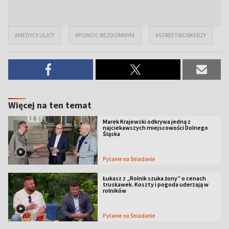
#MEDYCY ULICY
#POMOC BEZDOMNYM
#STREETWORKERZY
Więcej na ten temat
Marek Krajewski odkrywa jedną z
najciekawszych miejscowości Dolnego
Śląska
Pytanie na Śniadanie
Łukasz z „Rolnik szuka żony” o cenach
truskawek. Koszty i pogoda uderzają w
rolników
Pytanie na Śniadanie