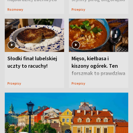
ją w Lublinie
Rozmowy
Przepisy
Słodki finał lubelskiej
Mięso, kiełbasa i
uczty to racuchy!
kiszony ogórek. Ten
forszmak to prawdziwa
uczta
Przepisy
Przepisy