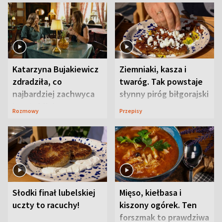
Katarzyna Bujakiewicz
Ziemniaki, kasza i
zdradziła, co
twaróg. Tak powstaje
najbardziej zachwyca
słynny piróg biłgorajski
ją w Lublinie
Rozmowy
Przepisy
Słodki finał lubelskiej
Mięso, kiełbasa i
uczty to racuchy!
kiszony ogórek. Ten
forszmak to prawdziwa