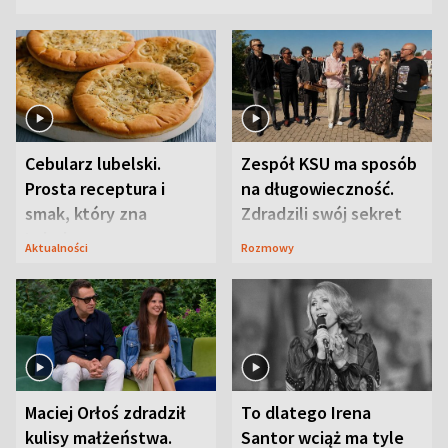
Cebularz lubelski.
Zespół KSU ma sposób
Prosta receptura i
na długowieczność.
smak, który zna
Zdradzili swój sekret
Lubelszczyzna
Aktualności
Rozmowy
Maciej Orłoś zdradził
To dlatego Irena
kulisy małżeństwa.
Santor wciąż ma tyle