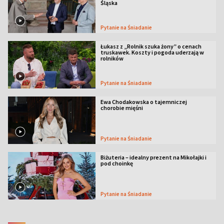
Śląska
Pytanie na Śniadanie
Łukasz z „Rolnik szuka żony” o cenach
truskawek. Koszty i pogoda uderzają w
rolników
Pytanie na Śniadanie
Ewa Chodakowska o tajemniczej
chorobie mięśni
Pytanie na Śniadanie
Biżuteria – idealny prezent na Mikołajki i
pod choinkę
Pytanie na Śniadanie