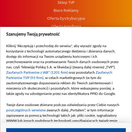
Sklep TVP
Biuro Reklamy
Oferta Dystrybucyjna
Oferta Handlowa
Dostępność
Szanujemy Twoją prywatność
Moje zgody
Kliknij "Akceptuję i przechodzę do serwisu", aby wyrazić zgody na
Procedura zgłoszeń wewnętrznych
korzystanie z technologii automatycznego śledzenia i zbierania danych,
dostęp do informacji na Twoim urządzeniu końcowym i ich
przechowywanie oraz na przetwarzanie Twoich danych osobowych przez
nas, czyli Telewizję Polską S.A. w likwidacji (zwaną dalej również „TVP”),
Zaufanych Partnerów z IAB* (1201 firm)
oraz pozostałych
Zaufanych
Partnerów TVP (93 firm)
, w celach marketingowych (w tym do
zautomatyzowanego dopasowania reklam do Twoich zainteresowań i
mierzenia ich skuteczności) i pozostałych, które wskazujemy poniżej, a
także zgody na udostępnianie przez nas identyfikatora PPID do Google.
Twoje dane osobowe zbierane podczas odwiedzania przez Ciebie naszych
poszczególnych serwisów
zwanych dalej „Portalem”, w tym informacje
zapisywane za pomocą technologii takich jak: pliki cookie, sygnalizatory
WWW lub innych podobnych technologii umożliwiających świadczenie
dopasowanych i bezpiecznych usług, personalizację treści oraz reklam,
udostępnianie funkcji mediów społecznościowych oraz analizowanie ruchu