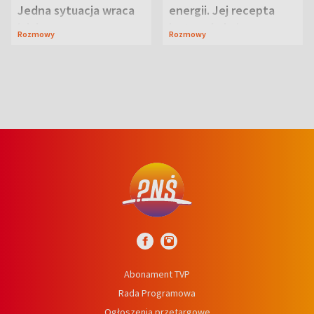
Jedna sytuacja wraca
energii. Jej recepta
jak bumerang
jest zaskakująco
Rozmowy
Rozmowy
prosta
Abonament TVP
Rada Programowa
Ogłoszenia przetargowe