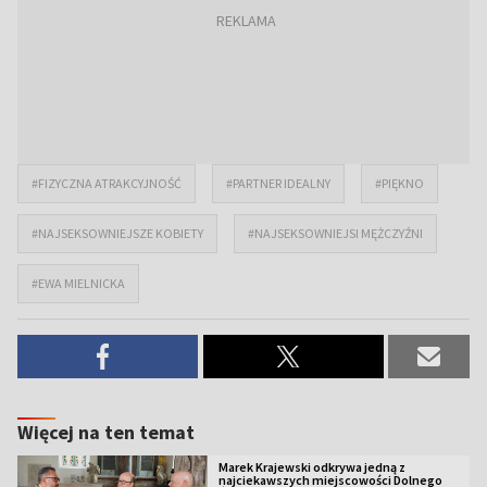
#FIZYCZNA ATRAKCYJNOŚĆ
#PARTNER IDEALNY
#PIĘKNO
#NAJSEKSOWNIEJSZE KOBIETY
#NAJSEKSOWNIEJSI MĘŻCZYŹNI
#EWA MIELNICKA
Więcej na ten temat
Marek Krajewski odkrywa jedną z
najciekawszych miejscowości Dolnego