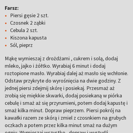
Farsz:
Piersi gęsie 2 szt.
Czosnek 2 ząbki
Cebula 2 szt.
Kiszona kapusta
Sól, pieprz
Mąkę wymieszaj z drożdżami , cukrem i solą, dodaj
mleko, jajko i żółtko. Wyrabiaj 6 minut i dodaj
roztopione masło. Wyrabiaj dalej aż masło się wchłonie.
Odstaw przykryte do wyrośnięcia na dwie godziny. Z
jednej piersi zdejmij skórę i posiekaj. Przesmaż aż
zrobią się miękkie skwarki, dodaj posiekaną w piórka
cebulę i smaż aż się przyrumieni, potem dodaj kapustę i
smaż kilka minut. Dopraw pieprzem. Piersi pokrój na
kawałki razem ze skórą i zmiel z czosnkiem na grubych
oczkach a potem przez kilka minut smaż na dużym
ogniu. Wymieszaj wszystko , dopraw i wystudź.