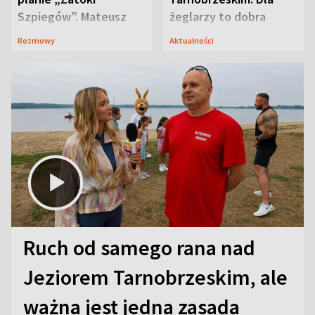
Szpiegów”. Mateusz
żeglarzy to dobra
Janicki odsłonił
wiadomość
Rozmowy
Aktualności
aktorski sekret
Ruch od samego rana nad
Jeziorem Tarnobrzeskim, ale
ważna jest jedna zasada