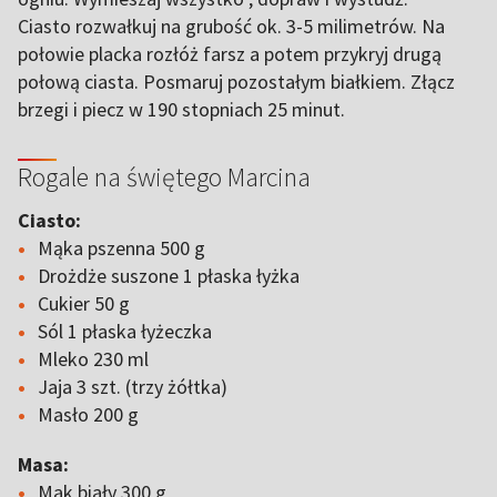
Ciasto rozwałkuj na grubość ok. 3-5 milimetrów. Na
połowie placka rozłóż farsz a potem przykryj drugą
połową ciasta. Posmaruj pozostałym białkiem. Złącz
brzegi i piecz w 190 stopniach 25 minut.
Rogale na świętego Marcina
Ciasto:
Mąka pszenna 500 g
Drożdże suszone 1 płaska łyżka
Cukier 50 g
Sól 1 płaska łyżeczka
Mleko 230 ml
Jaja 3 szt. (trzy żółtka)
Masło 200 g
Masa:
Mak biały 300 g