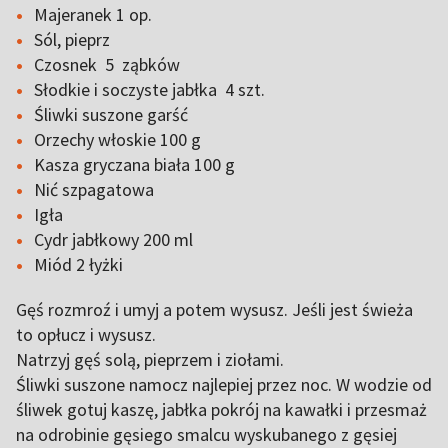
Majeranek 1 op.
Sól, pieprz
Czosnek 5 ząbków
Słodkie i soczyste jabłka 4 szt.
Śliwki suszone garść
Orzechy włoskie 100 g
Kasza gryczana biała 100 g
Nić szpagatowa
Igła
Cydr jabłkowy 200 ml
Miód 2 łyżki
Gęś rozmroź i umyj a potem wysusz. Jeśli jest świeża
to opłucz i wysusz.
Natrzyj gęś solą, pieprzem i ziołami.
Śliwki suszone namocz najlepiej przez noc. W wodzie od
śliwek gotuj kaszę, jabłka pokrój na kawałki i przesmaż
na odrobinie gęsiego smalcu wyskubanego z gęsiej