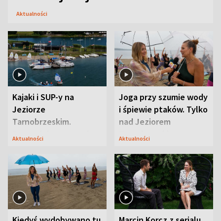
Aktualności
Kajaki i SUP-y na
Joga przy szumie wody
Jeziorze
i śpiewie ptaków. Tylko
Tarnobrzeskim.
nad Jeziorem
Przyrodnicy zwracają
Tarnobrzeskim
Aktualności
Aktualności
uwagę na coś jeszcze
Kiedyś wydobywano tu
Marcin Korcz z serialu