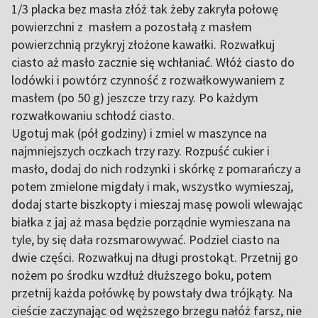
1/3 placka bez masła złóż tak żeby zakryła połowę
powierzchni z masłem a pozostałą z masłem
powierzchnią przykryj złożone kawałki. Rozwałkuj
ciasto aż masło zacznie się wchłaniać. Włóż ciasto do
lodówki i powtórz czynność z rozwałkowywaniem z
masłem (po 50 g) jeszcze trzy razy. Po każdym
rozwałkowaniu schłodź ciasto.
Ugotuj mak (pół godziny) i zmiel w maszynce na
najmniejszych oczkach trzy razy. Rozpuść cukier i
masło, dodaj do nich rodzynki i skórkę z pomarańczy a
potem zmielone migdały i mak, wszystko wymieszaj,
dodaj starte biszkopty i mieszaj masę powoli wlewając
białka z jaj aż masa będzie porządnie wymieszana na
tyle, by się dała rozsmarowywać. Podziel ciasto na
dwie części. Rozwałkuj na długi prostokąt. Przetnij go
nożem po środku wzdłuż dłuższego boku, potem
przetnij każda połówkę by powstały dwa trójkąty. Na
cieście zaczynając od węższego brzegu nałóż farsz, nie