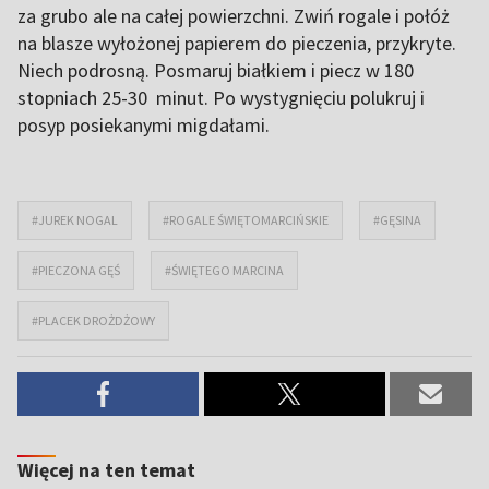
za grubo ale na całej powierzchni. Zwiń rogale i połóż
na blasze wyłożonej papierem do pieczenia, przykryte.
Niech podrosną. Posmaruj białkiem i piecz w 180
stopniach 25-30 minut. Po wystygnięciu polukruj i
posyp posiekanymi migdałami.
#JUREK NOGAL
#ROGALE ŚWIĘTOMARCIŃSKIE
#GĘSINA
#PIECZONA GĘŚ
#ŚWIĘTEGO MARCINA
#PLACEK DROŻDŻOWY
Więcej na ten temat