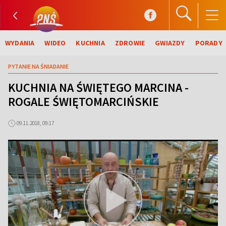
WYDANIA
WIDEO
KUCHNIA
ZDROWIE
GWIAZDY
PORADY
PYTANIE NA ŚNIADANIE
KUCHNIA NA ŚWIĘTEGO MARCINA -
ROGALE ŚWIĘTOMARCIŃSKIE
09.11.2018, 09:17