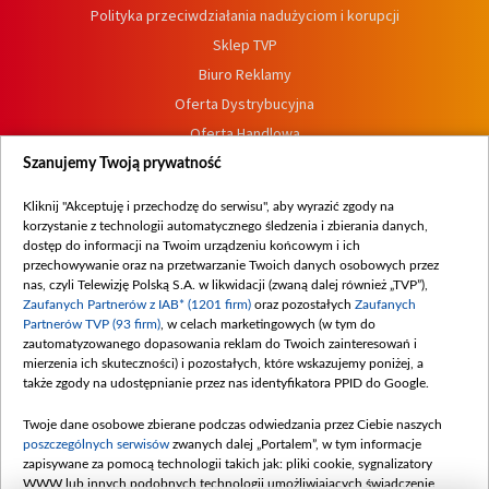
Polityka przeciwdziałania nadużyciom i korupcji
Sklep TVP
Biuro Reklamy
Oferta Dystrybucyjna
Oferta Handlowa
Dostępność
Szanujemy Twoją prywatność
Moje zgody
Kliknij "Akceptuję i przechodzę do serwisu", aby wyrazić zgody na
Procedura zgłoszeń wewnętrznych
korzystanie z technologii automatycznego śledzenia i zbierania danych,
dostęp do informacji na Twoim urządzeniu końcowym i ich
przechowywanie oraz na przetwarzanie Twoich danych osobowych przez
nas, czyli Telewizję Polską S.A. w likwidacji (zwaną dalej również „TVP”),
Zaufanych Partnerów z IAB* (1201 firm)
oraz pozostałych
Zaufanych
Partnerów TVP (93 firm)
, w celach marketingowych (w tym do
zautomatyzowanego dopasowania reklam do Twoich zainteresowań i
mierzenia ich skuteczności) i pozostałych, które wskazujemy poniżej, a
także zgody na udostępnianie przez nas identyfikatora PPID do Google.
Twoje dane osobowe zbierane podczas odwiedzania przez Ciebie naszych
poszczególnych serwisów
zwanych dalej „Portalem”, w tym informacje
zapisywane za pomocą technologii takich jak: pliki cookie, sygnalizatory
WWW lub innych podobnych technologii umożliwiających świadczenie