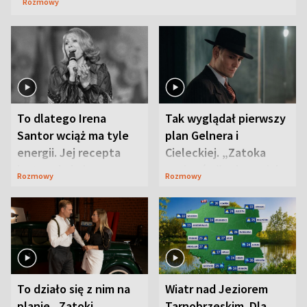
Rozmowy
To dlatego Irena
Tak wyglądał pierwszy
Santor wciąż ma tyle
plan Gelnera i
energii. Jej recepta
Cieleckiej. „Zatoka
jest zaskakująco
szpiegów” od razu ich
Rozmowy
Rozmowy
prosta
zaskoczyła
To działo się z nim na
Wiatr nad Jeziorem
planie „Zatoki
Tarnobrzeskim. Dla