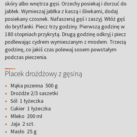
skóry albo wnętrza gęsi. Orzechy posiekaj i dorzuć do
jabłek. Wymieszaj jabłka z kaszą i śliwkami, dodaj
posiekany czosnek. Nafaszeruj gęś i zaszyj. Włóż gęś
do brytfanki. Piecz trzy godziny. Pierwszą godzinę w
180 stopniach przykrytą. Drugą godzinę odkryj i piecz
podlewając cydrem wymieszanym z miodem. Trzecią
godzinę, co jakiś czas polewaj sosem powstałym
podczas pieczenia.
Placek drożdżowy z gęsiną
Mąka pszenna 500 g
Drożdże 2/3 saszetki
Sól 1 łyżeczka
Cukier 1 łyżeczka
Mleko 200 ml
Jaja 2 szt.
Masło 25 g