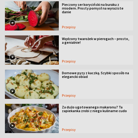
Pieczony ser koryciński na buraku z
miodem. Prosty pomysł na wyraziste
danie
Przepisy
Wędzony twarożek w pierogach – prosto,
a genialnie!
Przepisy
Domowe pyzy z kaczką. Szybki sposób na
elegancki obiad
Przepisy
Za dużo ugotowanego makaronu? Ta
zapiekanka zrobi z niego kulinarne cudo
Przepisy