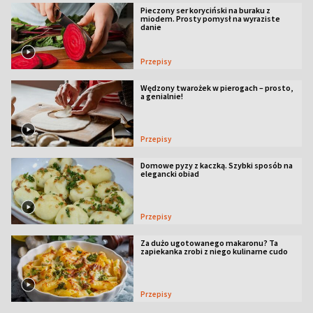
Pieczony ser koryciński na buraku z
miodem. Prosty pomysł na wyraziste
danie
Przepisy
Wędzony twarożek w pierogach – prosto,
a genialnie!
Przepisy
Domowe pyzy z kaczką. Szybki sposób na
elegancki obiad
Przepisy
Za dużo ugotowanego makaronu? Ta
zapiekanka zrobi z niego kulinarne cudo
Przepisy