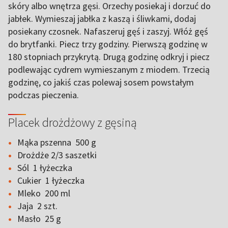
skóry albo wnętrza gęsi. Orzechy posiekaj i dorzuć do
jabłek. Wymieszaj jabłka z kaszą i śliwkami, dodaj
posiekany czosnek. Nafaszeruj gęś i zaszyj. Włóż gęś
do brytfanki. Piecz trzy godziny. Pierwszą godzinę w
180 stopniach przykrytą. Drugą godzinę odkryj i piecz
podlewając cydrem wymieszanym z miodem. Trzecią
godzinę, co jakiś czas polewaj sosem powstałym
podczas pieczenia.
Placek drożdżowy z gęsiną
Mąka pszenna 500 g
Drożdże 2/3 saszetki
Sól 1 łyżeczka
Cukier 1 łyżeczka
Mleko 200 ml
Jaja 2 szt.
Masło 25 g