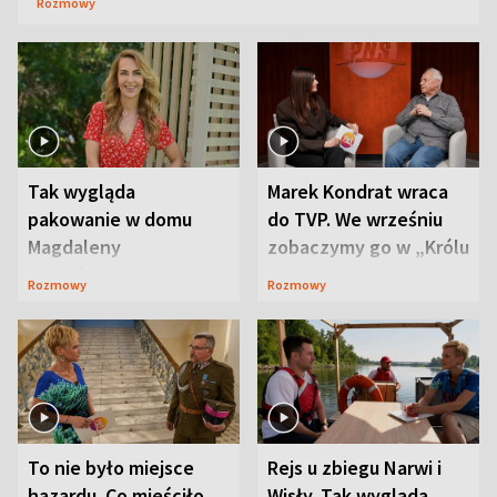
Rozmowy
Tak wygląda
Marek Kondrat wraca
pakowanie w domu
do TVP. We wrześniu
Magdaleny
zobaczymy go w „Królu
Waligórskiej-Lisieckiej.
Maciusiu I”
Rozmowy
Rozmowy
Mąż nie odpuszcza
To nie było miejsce
Rejs u zbiegu Narwi i
hazardu. Co mieściło
Wisły. Tak wygląda