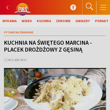
WYDANIA
WIDEO
KUCHNIA
ZDROWIE
GWIAZDY
PORADY
PYTANIE NA ŚNIADANIE
KUCHNIA NA ŚWIĘTEGO MARCINA -
PLACEK DROŻDŻOWY Z GĘSINĄ
09.11.2018, 09:15