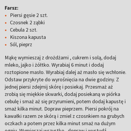
Farsz:
Piersi gęsie 2 szt.
Czosnek 2 ząbki
Cebula 2 szt.
Kiszona kapusta
Sól, pieprz
Mąkę wymieszaj z drożdżami , cukrem i solą, dodaj
mleko, jajko i żółtko. Wyrabiaj 6 minut i dodaj
roztopione masło. Wyrabiaj dalej aż masło się wchłonie.
Odstaw przykryte do wyrośnięcia na dwie godziny. Z
jednej piersi zdejmij skórę i posiekaj. Przesmaż aż
zrobią się miękkie skwarki, dodaj posiekaną w piórka
cebulę i smaż aż się przyrumieni, potem dodaj kapustę i
smaż kilka minut. Dopraw pieprzem. Piersi pokrój na
kawałki razem ze skórą i zmiel z czosnkiem na grubych
oczkach a potem przez kilka minut smaż na dużym
ogniu. Wymieszaj wszystko , dopraw i wystudź.