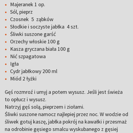
Majeranek 1 op.
Sól, pieprz
Czosnek 5 ząbków
Słodkie i soczyste jabłka 4 szt.
Śliwki suszone garść
Orzechy włoskie 100 g
Kasza gryczana biała 100 g
Nić szpagatowa
Igła
Cydr jabłkowy 200 ml
Miód 2 łyżki
Gęś rozmroź i umyj a potem wysusz. Jeśli jest świeża
to opłucz i wysusz.
Natrzyj gęś solą, pieprzem i ziołami.
Śliwki suszone namocz najlepiej przez noc. W wodzie od
śliwek gotuj kaszę, jabłka pokrój na kawałki i przesmaż
na odrobinie gęsiego smalcu wyskubanego z gęsiej