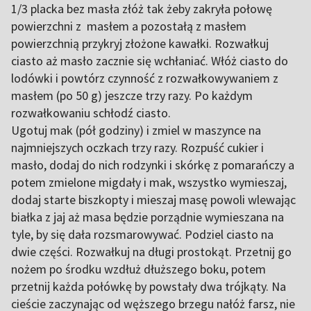
1/3 placka bez masła złóż tak żeby zakryła połowę
powierzchni z masłem a pozostałą z masłem
powierzchnią przykryj złożone kawałki. Rozwałkuj
ciasto aż masło zacznie się wchłaniać. Włóż ciasto do
lodówki i powtórz czynność z rozwałkowywaniem z
masłem (po 50 g) jeszcze trzy razy. Po każdym
rozwałkowaniu schłodź ciasto.
Ugotuj mak (pół godziny) i zmiel w maszynce na
najmniejszych oczkach trzy razy. Rozpuść cukier i
masło, dodaj do nich rodzynki i skórkę z pomarańczy a
potem zmielone migdały i mak, wszystko wymieszaj,
dodaj starte biszkopty i mieszaj masę powoli wlewając
białka z jaj aż masa będzie porządnie wymieszana na
tyle, by się dała rozsmarowywać. Podziel ciasto na
dwie części. Rozwałkuj na długi prostokąt. Przetnij go
nożem po środku wzdłuż dłuższego boku, potem
przetnij każda połówkę by powstały dwa trójkąty. Na
cieście zaczynając od węższego brzegu nałóż farsz, nie