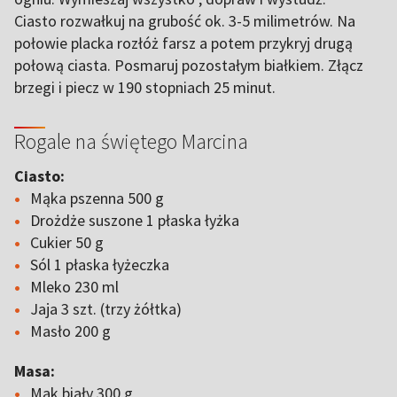
Ciasto rozwałkuj na grubość ok. 3-5 milimetrów. Na
połowie placka rozłóż farsz a potem przykryj drugą
połową ciasta. Posmaruj pozostałym białkiem. Złącz
brzegi i piecz w 190 stopniach 25 minut.
Rogale na świętego Marcina
Ciasto:
Mąka pszenna 500 g
Drożdże suszone 1 płaska łyżka
Cukier 50 g
Sól 1 płaska łyżeczka
Mleko 230 ml
Jaja 3 szt. (trzy żółtka)
Masło 200 g
Masa:
Mak biały 300 g