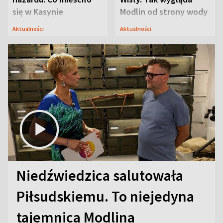
się w Kasynie
Modlin od strony wody
Oficerskim?
Aktualności
Aktualności
Niedźwiedzica salutowała
Piłsudskiemu. To niejedyna
tajemnica Modlina