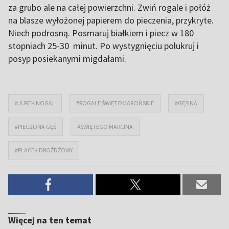
za grubo ale na całej powierzchni. Zwiń rogale i połóż
na blasze wyłożonej papierem do pieczenia, przykryte.
Niech podrosną. Posmaruj białkiem i piecz w 180
stopniach 25-30 minut. Po wystygnięciu polukruj i
posyp posiekanymi migdałami.
#JUREK NOGAL
#ROGALE ŚWIĘTOMARCIŃSKIE
#GĘSINA
#PIECZONA GĘŚ
#ŚWIĘTEGO MARCINA
#PLACEK DROŻDŻOWY
Więcej na ten temat