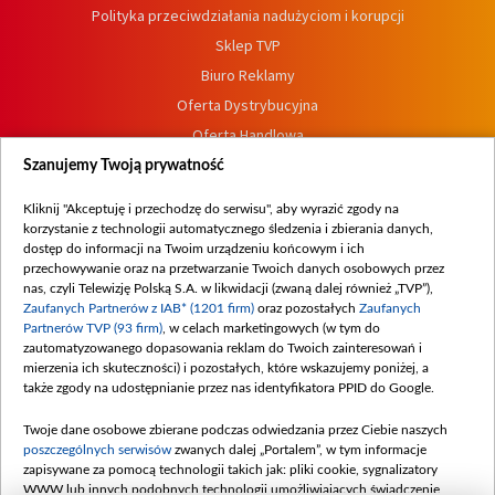
Polityka przeciwdziałania nadużyciom i korupcji
Sklep TVP
Biuro Reklamy
Oferta Dystrybucyjna
Oferta Handlowa
Dostępność
Szanujemy Twoją prywatność
Moje zgody
Kliknij "Akceptuję i przechodzę do serwisu", aby wyrazić zgody na
Procedura zgłoszeń wewnętrznych
korzystanie z technologii automatycznego śledzenia i zbierania danych,
dostęp do informacji na Twoim urządzeniu końcowym i ich
przechowywanie oraz na przetwarzanie Twoich danych osobowych przez
nas, czyli Telewizję Polską S.A. w likwidacji (zwaną dalej również „TVP”),
Zaufanych Partnerów z IAB* (1201 firm)
oraz pozostałych
Zaufanych
Partnerów TVP (93 firm)
, w celach marketingowych (w tym do
zautomatyzowanego dopasowania reklam do Twoich zainteresowań i
mierzenia ich skuteczności) i pozostałych, które wskazujemy poniżej, a
także zgody na udostępnianie przez nas identyfikatora PPID do Google.
Twoje dane osobowe zbierane podczas odwiedzania przez Ciebie naszych
poszczególnych serwisów
zwanych dalej „Portalem”, w tym informacje
zapisywane za pomocą technologii takich jak: pliki cookie, sygnalizatory
WWW lub innych podobnych technologii umożliwiających świadczenie