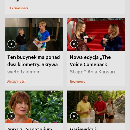
Aktualności
Ten budynek ma ponad
Nowa edycja „The
dwa kilometry. Skrywa
Voice Comeback
wiele tajemnic
Stage”. Ania Karwan
zapowiada
Aktualności
Rozmowy
niespodzianki
Anna z „Sanatorium
Gąsiewska i