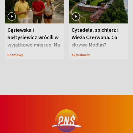
Gąsiewska i
Cytadela, spichlerz i
Sołtysiewicz wrócili w
Wieża Czerwona. Co
wyjątkowe miejsce. Na
skrywa Modlin?
szlaku czekał
Rozmowy
Aktualności
niedźwiedź