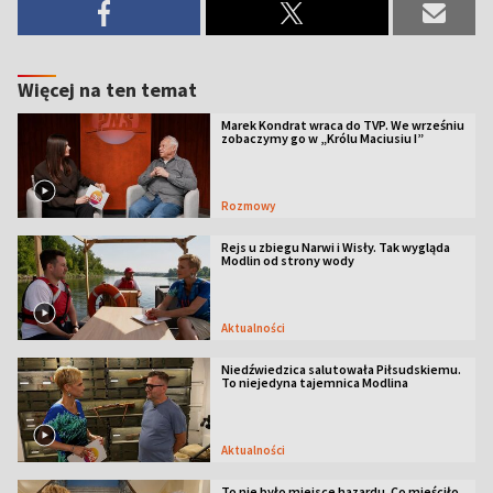
Więcej na ten temat
Marek Kondrat wraca do TVP. We wrześniu
zobaczymy go w „Królu Maciusiu I”
Rozmowy
Rejs u zbiegu Narwi i Wisły. Tak wygląda
Modlin od strony wody
Aktualności
Niedźwiedzica salutowała Piłsudskiemu.
To niejedyna tajemnica Modlina
Aktualności
To nie było miejsce hazardu. Co mieściło