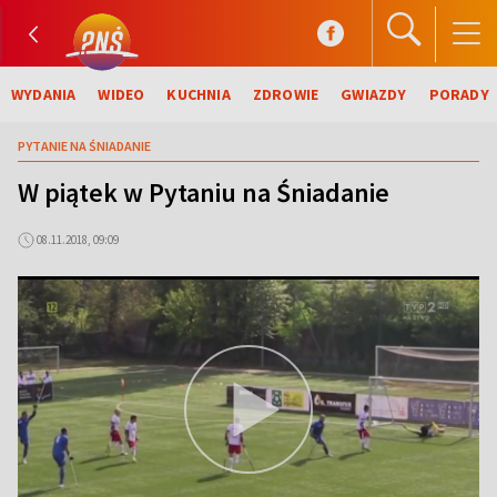
WYDANIA
WIDEO
KUCHNIA
ZDROWIE
GWIAZDY
PORADY
PYTANIE NA ŚNIADANIE
W piątek w Pytaniu na Śniadanie
08.11.2018, 09:09