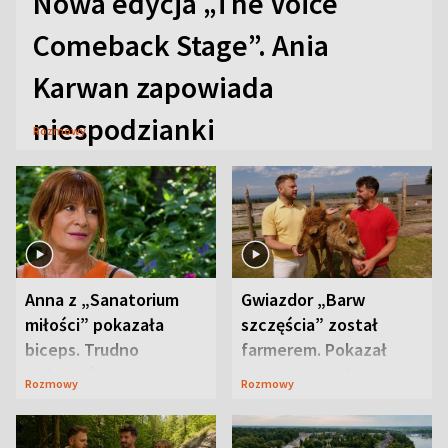
Nowa edycja „The Voice
Comeback Stage”. Ania
Karwan zapowiada
niespodzianki
Rozmowy
Anna z „Sanatorium
Gwiazdor „Barw
miłości” pokazała
szczęścia” został
biceps. Trudno
farmerem. Pokazał
uwierzyć, co przeszła
swoje niezwykłe
Rozmowy
Rozmowy
wcześniej
ranczo