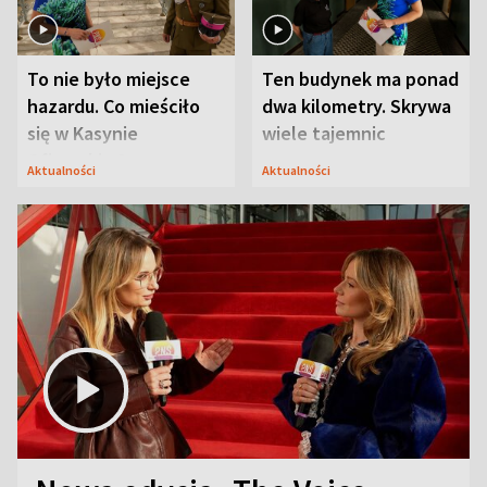
To nie było miejsce
Ten budynek ma ponad
hazardu. Co mieściło
dwa kilometry. Skrywa
się w Kasynie
wiele tajemnic
Oficerskim?
Aktualności
Aktualności