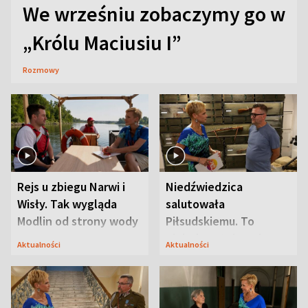
We wrześniu zobaczymy go w
„Królu Maciusiu I”
Rozmowy
Rejs u zbiegu Narwi i
Niedźwiedzica
Wisły. Tak wygląda
salutowała
Modlin od strony wody
Piłsudskiemu. To
niejedyna tajemnica
Aktualności
Aktualności
Modlina