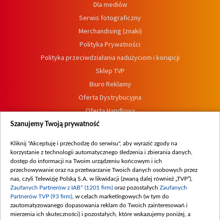
Dla mediów
Serwis fotograficzny
Merchandising (znaki)
Polityka Prywatności
Polityka przeciwdziałania nadużyciom i korupcji
Sklep TVP
Biuro Reklamy
Oferta Dystrybucyjna
Oferta Handlowa
Dostępność
Szanujemy Twoją prywatność
Moje zgody
Kliknij "Akceptuję i przechodzę do serwisu", aby wyrazić zgody na
Procedura zgłoszeń wewnętrznych
korzystanie z technologii automatycznego śledzenia i zbierania danych,
dostęp do informacji na Twoim urządzeniu końcowym i ich
przechowywanie oraz na przetwarzanie Twoich danych osobowych przez
nas, czyli Telewizję Polską S.A. w likwidacji (zwaną dalej również „TVP”),
Zaufanych Partnerów z IAB* (1201 firm)
oraz pozostałych
Zaufanych
Partnerów TVP (93 firm)
, w celach marketingowych (w tym do
zautomatyzowanego dopasowania reklam do Twoich zainteresowań i
mierzenia ich skuteczności) i pozostałych, które wskazujemy poniżej, a