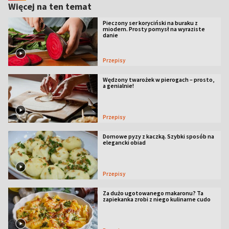
Więcej na ten temat
Pieczony ser koryciński na buraku z
miodem. Prosty pomysł na wyraziste
danie
Przepisy
Wędzony twarożek w pierogach – prosto,
a genialnie!
Przepisy
Domowe pyzy z kaczką. Szybki sposób na
elegancki obiad
Przepisy
Za dużo ugotowanego makaronu? Ta
zapiekanka zrobi z niego kulinarne cudo