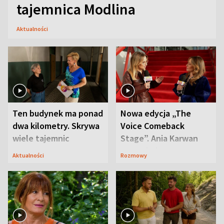
tajemnica Modlina
Aktualności
Ten budynek ma ponad
Nowa edycja „The
dwa kilometry. Skrywa
Voice Comeback
wiele tajemnic
Stage”. Ania Karwan
zapowiada
Aktualności
Rozmowy
niespodzianki