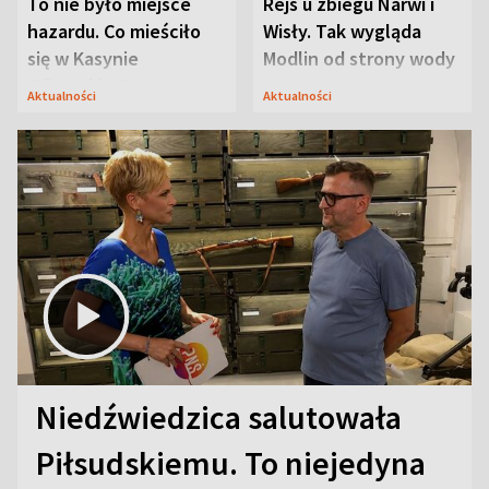
To nie było miejsce
Rejs u zbiegu Narwi i
hazardu. Co mieściło
Wisły. Tak wygląda
się w Kasynie
Modlin od strony wody
Oficerskim?
Aktualności
Aktualności
Niedźwiedzica salutowała
Piłsudskiemu. To niejedyna