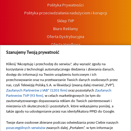
Polityka Prywatności
Polityka przeciwdziałania nadużyciom i korupcji
Sklep TVP
Biuro Reklamy
Oferta Dystrybucyjna
Oferta Handlowa
Dostępność
Szanujemy Twoją prywatność
Moje zgody
Kliknij "Akceptuję i przechodzę do serwisu", aby wyrazić zgody na
Procedura zgłoszeń wewnętrznych
korzystanie z technologii automatycznego śledzenia i zbierania danych,
dostęp do informacji na Twoim urządzeniu końcowym i ich
przechowywanie oraz na przetwarzanie Twoich danych osobowych przez
nas, czyli Telewizję Polską S.A. w likwidacji (zwaną dalej również „TVP”),
Zaufanych Partnerów z IAB* (1201 firm)
oraz pozostałych
Zaufanych
Partnerów TVP (93 firm)
, w celach marketingowych (w tym do
zautomatyzowanego dopasowania reklam do Twoich zainteresowań i
mierzenia ich skuteczności) i pozostałych, które wskazujemy poniżej, a
także zgody na udostępnianie przez nas identyfikatora PPID do Google.
Twoje dane osobowe zbierane podczas odwiedzania przez Ciebie naszych
poszczególnych serwisów
zwanych dalej „Portalem”, w tym informacje