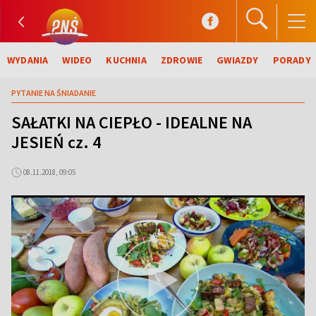
WYDANIA
WIDEO
KUCHNIA
ZDROWIE
GWIAZDY
PORADY
PYTANIE NA ŚNIADANIE
SAŁATKI NA CIEPŁO - IDEALNE NA
JESIEŃ cz. 4
08.11.2018, 09:05