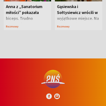
Anna z „Sanatorium
Gąsiewska i
miłości” pokazała
Sołtysiewicz wrócili w
biceps. Trudno
wyjątkowe miejsce. Na
uwierzyć, co przeszła
szlaku czekał
Rozmowy
Rozmowy
wcześniej
niedźwiedź