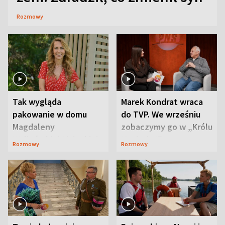
Rozmowy
Tak wygląda
Marek Kondrat wraca
pakowanie w domu
do TVP. We wrześniu
Magdaleny
zobaczymy go w „Królu
Waligórskiej-Lisieckiej.
Maciusiu I”
Rozmowy
Rozmowy
Mąż nie odpuszcza