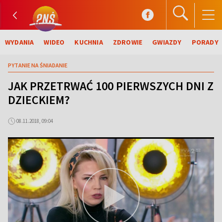
WYDANIA
WIDEO
KUCHNIA
ZDROWIE
GWIAZDY
PORADY
PYTANIE NA ŚNIADANIE
JAK PRZETRWAĆ 100 PIERWSZYCH DNI Z
DZIECKIEM?
08.11.2018, 09:04