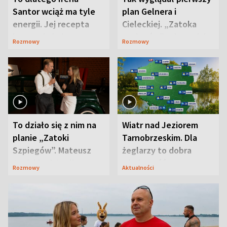
Santor wciąż ma tyle
plan Gelnera i
energii. Jej recepta
Cieleckiej. „Zatoka
jest zaskakująco
szpiegów” od razu ich
Rozmowy
Rozmowy
prosta
zaskoczyła
To działo się z nim na
Wiatr nad Jeziorem
planie „Zatoki
Tarnobrzeskim. Dla
Szpiegów”. Mateusz
żeglarzy to dobra
Janicki odsłonił
wiadomość
Rozmowy
Aktualności
aktorski sekret