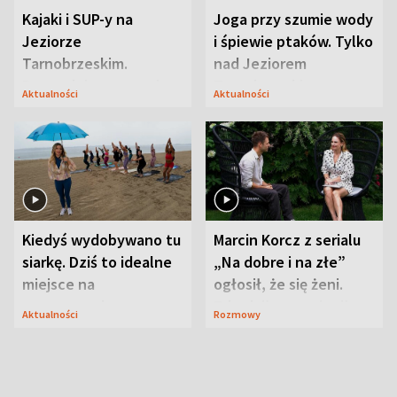
Kajaki i SUP-y na
Joga przy szumie wody
Jeziorze
i śpiewie ptaków. Tylko
Tarnobrzeskim.
nad Jeziorem
Przyrodnicy zwracają
Tarnobrzeskim
Aktualności
Aktualności
uwagę na coś jeszcze
Kiedyś wydobywano tu
Marcin Korcz z serialu
siarkę. Dziś to idealne
„Na dobre i na złe”
miejsce na
ogłosił, że się żeni.
wypoczynek
Zdradził, co zmienił
Aktualności
Rozmowy
syn