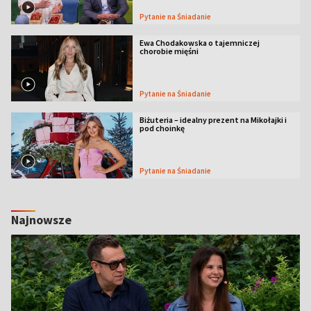
Pytanie na Śniadanie
Ewa Chodakowska o tajemniczej
chorobie mięśni
Pytanie na Śniadanie
Biżuteria – idealny prezent na Mikołajki i
pod choinkę
Pytanie na Śniadanie
Najnowsze