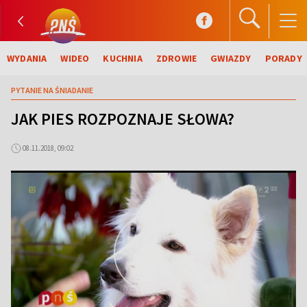
WYDANIA
WIDEO
KUCHNIA
ZDROWIE
GWIAZDY
PORADY
PYTANIE NA ŚNIADANIE
JAK PIES ROZPOZNAJE SŁOWA?
08.11.2018, 09:02