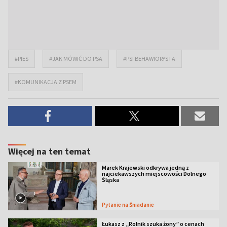
#PIES
#JAK MÓWIĆ DO PSA
#PSI BEHAWIORYSTA
#KOMUNIKACJA Z PSEM
Więcej na ten temat
Marek Krajewski odkrywa jedną z
najciekawszych miejscowości Dolnego
Śląska
Pytanie na Śniadanie
Łukasz z „Rolnik szuka żony” o cenach