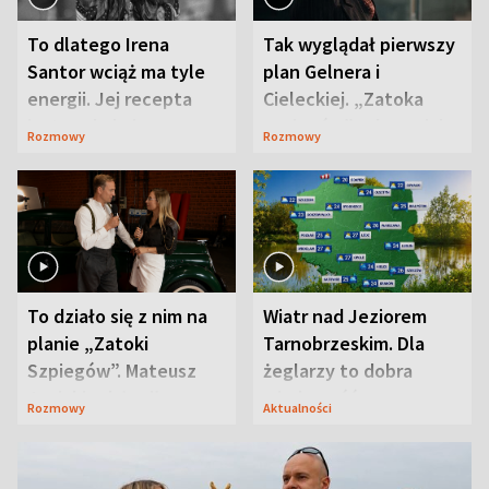
To dlatego Irena
Tak wyglądał pierwszy
Santor wciąż ma tyle
plan Gelnera i
energii. Jej recepta
Cieleckiej. „Zatoka
jest zaskakująco
szpiegów” od razu ich
Rozmowy
Rozmowy
prosta
zaskoczyła
To działo się z nim na
Wiatr nad Jeziorem
planie „Zatoki
Tarnobrzeskim. Dla
Szpiegów”. Mateusz
żeglarzy to dobra
Janicki odsłonił
wiadomość
Rozmowy
Aktualności
aktorski sekret