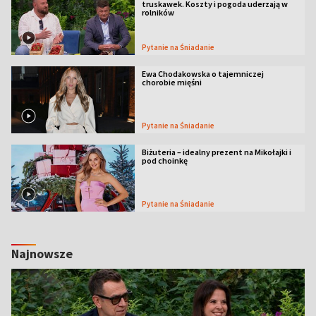
truskawek. Koszty i pogoda uderzają w
rolników
Pytanie na Śniadanie
Ewa Chodakowska o tajemniczej
chorobie mięśni
Pytanie na Śniadanie
Biżuteria – idealny prezent na Mikołajki i
pod choinkę
Pytanie na Śniadanie
Najnowsze