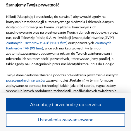
Dostępność
Szanujemy Twoją prywatność
Moje zgody
Kliknij "Akceptuję i przechodzę do serwisu", aby wyrazić zgody na
Procedura zgłoszeń wewnętrznych
korzystanie z technologii automatycznego śledzenia i zbierania danych,
dostęp do informacji na Twoim urządzeniu końcowym i ich
przechowywanie oraz na przetwarzanie Twoich danych osobowych przez
nas, czyli Telewizję Polską S.A. w likwidacji (zwaną dalej również „TVP”),
Zaufanych Partnerów z IAB* (1201 firm)
oraz pozostałych
Zaufanych
Partnerów TVP (93 firm)
, w celach marketingowych (w tym do
zautomatyzowanego dopasowania reklam do Twoich zainteresowań i
mierzenia ich skuteczności) i pozostałych, które wskazujemy poniżej, a
także zgody na udostępnianie przez nas identyfikatora PPID do Google.
Twoje dane osobowe zbierane podczas odwiedzania przez Ciebie naszych
poszczególnych serwisów
zwanych dalej „Portalem”, w tym informacje
zapisywane za pomocą technologii takich jak: pliki cookie, sygnalizatory
WWW lub innych podobnych technologii umożliwiających świadczenie
dopasowanych i bezpiecznych usług, personalizację treści oraz reklam,
udostępnianie funkcji mediów społecznościowych oraz analizowanie ruchu
Akceptuję i przechodzę do serwisu
w Internecie.
Twoje dane osobowe zbierane podczas odwiedzania przez Ciebie
Ustawienia zaawansowane
poszczególnych serwisów
na Portalu, takie jak adresy IP, identyfikatory
© 2026 Telewizja Polska S. A. w likwidacji
Twoich urządzeń końcowych i identyfikatory plików cookie, informacje o