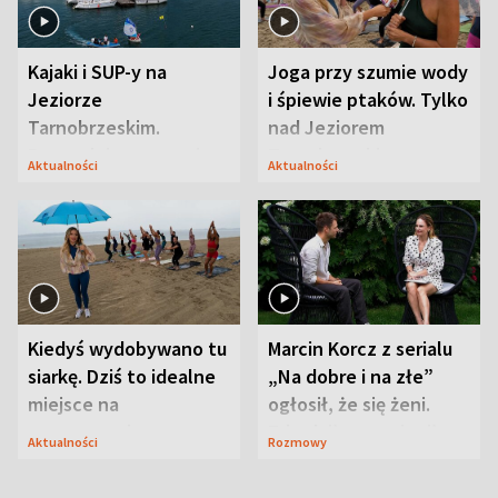
Kajaki i SUP-y na
Joga przy szumie wody
Jeziorze
i śpiewie ptaków. Tylko
Tarnobrzeskim.
nad Jeziorem
Przyrodnicy zwracają
Tarnobrzeskim
Aktualności
Aktualności
uwagę na coś jeszcze
Kiedyś wydobywano tu
Marcin Korcz z serialu
siarkę. Dziś to idealne
„Na dobre i na złe”
miejsce na
ogłosił, że się żeni.
wypoczynek
Zdradził, co zmienił
Aktualności
Rozmowy
syn