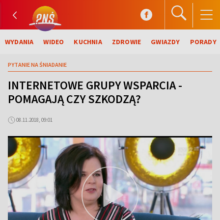
WYDANIA
WIDEO
KUCHNIA
ZDROWIE
GWIAZDY
PORADY
PYTANIE NA ŚNIADANIE
INTERNETOWE GRUPY WSPARCIA -
POMAGAJĄ CZY SZKODZĄ?
08.11.2018, 09:01