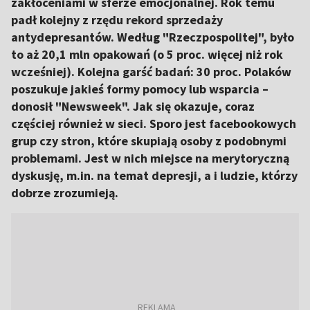
zakłóceniami w sferze emocjonalnej. Rok temu
padł kolejny z rzędu rekord sprzedaży
antydepresantów. Według "Rzeczpospolitej", było
to aż 20,1 mln opakowań (o 5 proc. więcej niż rok
wcześniej). Kolejna garść badań: 30 proc. Polaków
poszukuje jakieś formy pomocy lub wsparcia –
donosił "Newsweek". Jak się okazuje, coraz
częściej również w sieci. Sporo jest facebookowych
grup czy stron, które skupiają osoby z podobnymi
problemami. Jest w nich miejsce na merytoryczną
dyskusję, m.in. na temat depresji, a i ludzie, którzy
dobrze zrozumieją.