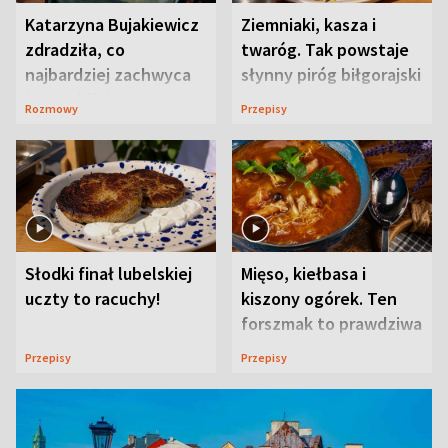
Katarzyna Bujakiewicz
Ziemniaki, kasza i
zdradziła, co
twaróg. Tak powstaje
najbardziej zachwyca
słynny piróg biłgorajski
ją w Lublinie
Rozmowy
Przepisy
Słodki finał lubelskiej
Mięso, kiełbasa i
uczty to racuchy!
kiszony ogórek. Ten
forszmak to prawdziwa
uczta
Przepisy
Przepisy