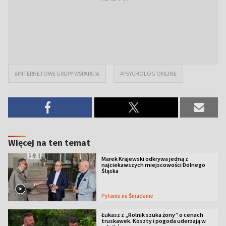
#INTERNETOWE GRUPY WSPARCIA
#PSYCHOLOG ONLINE
Więcej na ten temat
Marek Krajewski odkrywa jedną z
najciekawszych miejscowości Dolnego
Śląska
Pytanie na Śniadanie
Łukasz z „Rolnik szuka żony” o cenach
truskawek. Koszty i pogoda uderzają w