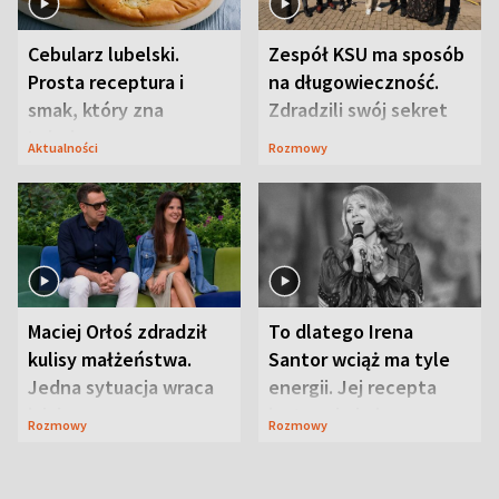
Cebularz lubelski.
Zespół KSU ma sposób
Prosta receptura i
na długowieczność.
smak, który zna
Zdradzili swój sekret
Lubelszczyzna
Aktualności
Rozmowy
Maciej Orłoś zdradził
To dlatego Irena
kulisy małżeństwa.
Santor wciąż ma tyle
Jedna sytuacja wraca
energii. Jej recepta
jak bumerang
jest zaskakująco
Rozmowy
Rozmowy
prosta