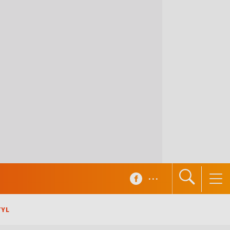
...
TYL