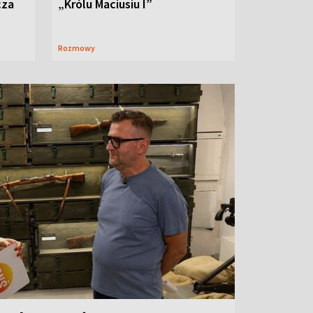
cza
„Królu Maciusiu I”
Rozmowy