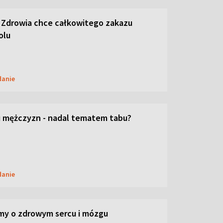
 Zdrowia chce całkowitego zakazu
olu
danie
 mężczyzn - nadal tematem tabu?
danie
my o zdrowym sercu i mózgu