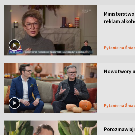
Ministerstwo
reklam alkoh
Pytanie na Śnia
Nowotwory u
Pytanie na Śnia
Porozmawiaj