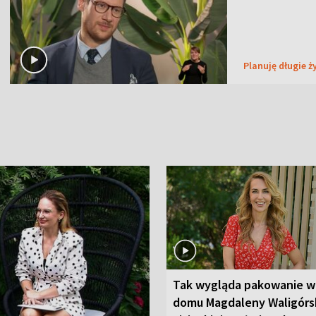
Planuję długie ż
Tak wygląda pakowanie w
domu Magdaleny Waligórsk