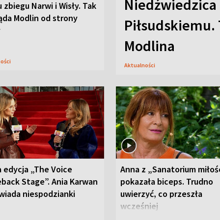
Niedźwiedzica
u zbiegu Narwi i Wisły. Tak
ąda Modlin od strony
Piłsudskiemu. 
y
Modlina
ności
Aktualności
 edycja „The Voice
Anna z „Sanatorium miłoś
back Stage”. Ania Karwan
pokazała biceps. Trudno
wiada niespodzianki
uwierzyć, co przeszła
wcześniej