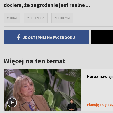
dociera, że zagrożenie jest realne…
#ODRA
#CHOROBA
#EPIDEMIA
UDOSTĘPNIJ NA FACEBOOKU
Więcej na ten temat
Porozmawiajm
Planuję długie ż