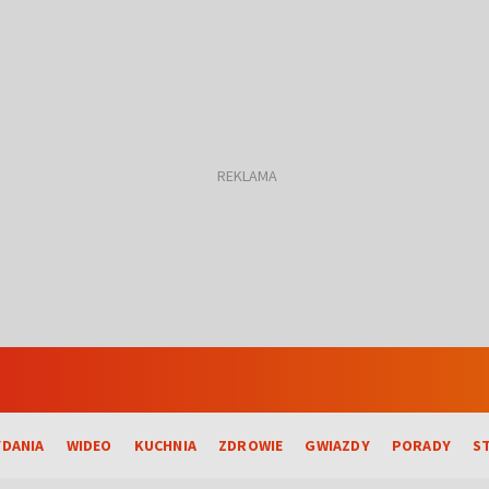
DANIA
WIDEO
KUCHNIA
ZDROWIE
GWIAZDY
PORADY
S