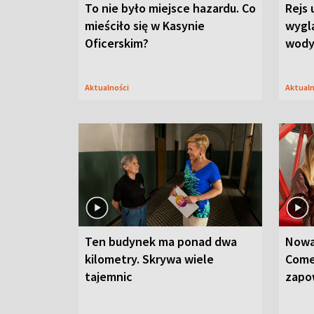
To nie było miejsce hazardu. Co
Rejs 
mieściło się w Kasynie
wygl
Oficerskim?
wod
Aktualności
Aktual
Ten budynek ma ponad dwa
Nowa
kilometry. Skrywa wiele
Come
tajemnic
zapo