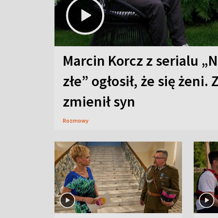
Marcin Korcz z serialu „N
złe” ogłosił, że się żeni. 
zmienił syn
Rozmowy