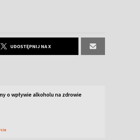
UDOSTĘPNIJ NA X
y o wpływie alkoholu na zdrowie
ycie