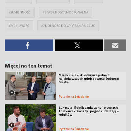
#SUMIENNOŚĆ
#STABILNOŚĆ EMOCJONALNA
#ŻYCZLIWOŚĆ
#ZDOLNOŚĆ DO WYRAŻANIA UCZUĆ
Więcej na ten temat
Marek Krajewski odkrywa jedną z
najciekawszych miejscowości Dolnego
Śląska
Pytanie na Śniadanie
Łukasz z „Rolnik szuka żony” o cenach
truskawek. Koszty i pogoda uderzają w
rolników
Pytanie na Śniadanie