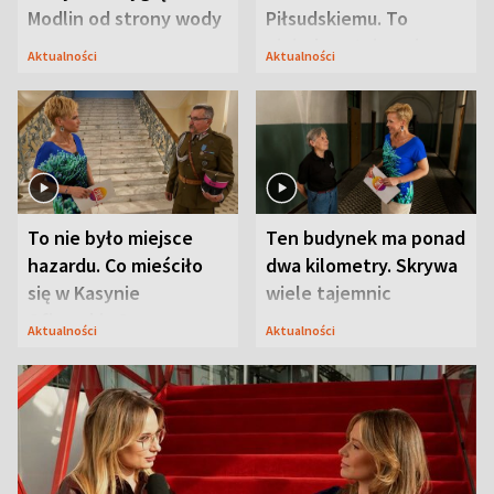
Modlin od strony wody
Piłsudskiemu. To
niejedyna tajemnica
Aktualności
Aktualności
Modlina
To nie było miejsce
Ten budynek ma ponad
hazardu. Co mieściło
dwa kilometry. Skrywa
się w Kasynie
wiele tajemnic
Oficerskim?
Aktualności
Aktualności