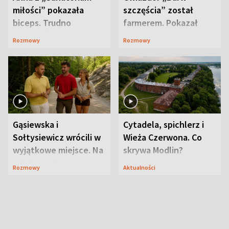
miłości” pokazała
szczęścia” został
biceps. Trudno
farmerem. Pokazał
uwierzyć, co przeszła
swoje niezwykłe
Rozmowy
Rozmowy
wcześniej
ranczo
Gąsiewska i
Cytadela, spichlerz i
Sołtysiewicz wrócili w
Wieża Czerwona. Co
wyjątkowe miejsce. Na
skrywa Modlin?
szlaku czekał
Rozmowy
Aktualności
niedźwiedź