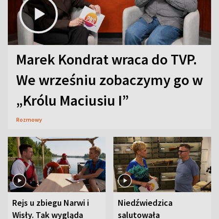
Marek Kondrat wraca do TVP.
We wrześniu zobaczymy go w
„Królu Maciusiu I”
Rozmowy
Rejs u zbiegu Narwi i
Niedźwiedzica
Wisły. Tak wygląda
salutowała