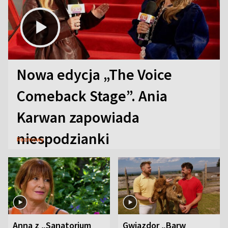
Nowa edycja „The Voice
Comeback Stage”. Ania
Karwan zapowiada
niespodzianki
Rozmowy
Anna z „Sanatorium
Gwiazdor „Barw