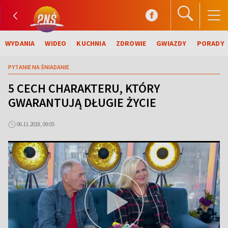
WYDANIA
WIDEO
KUCHNIA
ZDROWIE
GWIAZDY
PORADY
PYTANIE NA ŚNIADANIE
5 CECH CHARAKTERU, KTÓRY
GWARANTUJĄ DŁUGIE ŻYCIE
06.11.2018, 09:05