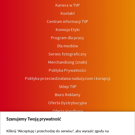
Kariera w TVP
Kontakt
Centrum informacji TVP
Komisja Etyki
Program dla prasy
Dla mediów
Serwis fotograficzny
Merchandising (znaki)
Polityka Prywatności
Polityka przeciwdziałania nadużyciom i korupcji
Sklep TVP
Biuro Reklamy
Oferta Dystrybucyjna
Oferta Handlowa
Dostępność
Szanujemy Twoją prywatność
Moje zgody
Kliknij "Akceptuję i przechodzę do serwisu", aby wyrazić zgody na