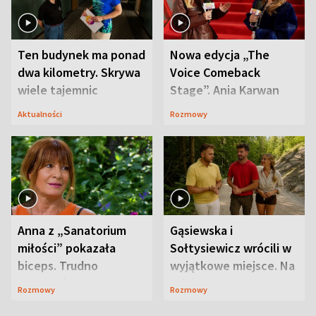
Ten budynek ma ponad
Nowa edycja „The
dwa kilometry. Skrywa
Voice Comeback
wiele tajemnic
Stage”. Ania Karwan
zapowiada
Aktualności
Rozmowy
niespodzianki
Anna z „Sanatorium
Gąsiewska i
miłości” pokazała
Sołtysiewicz wrócili w
biceps. Trudno
wyjątkowe miejsce. Na
uwierzyć, co przeszła
szlaku czekał
Rozmowy
Rozmowy
wcześniej
niedźwiedź