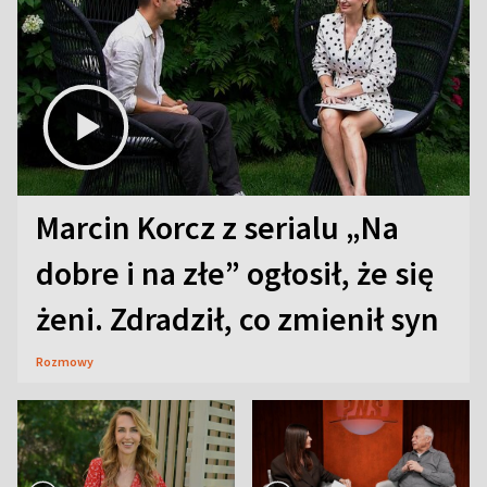
Marcin Korcz z serialu „Na
dobre i na złe” ogłosił, że się
żeni. Zdradził, co zmienił syn
Rozmowy