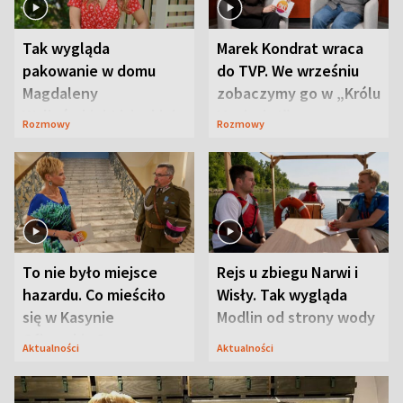
Tak wygląda
Marek Kondrat wraca
pakowanie w domu
do TVP. We wrześniu
Magdaleny
zobaczymy go w „Królu
Waligórskiej-Lisieckiej.
Maciusiu I”
Rozmowy
Rozmowy
Mąż nie odpuszcza
To nie było miejsce
Rejs u zbiegu Narwi i
hazardu. Co mieściło
Wisły. Tak wygląda
się w Kasynie
Modlin od strony wody
Oficerskim?
Aktualności
Aktualności