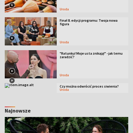
Uroda
Finał 8. edycji programu: Twoja nowa
figura
Uroda
"Ratunku! Moje usta znikają!" - jak temu
zaradzić?
Uroda
Czy można odwrócić proces siwienia?
Uroda
Najnowsze