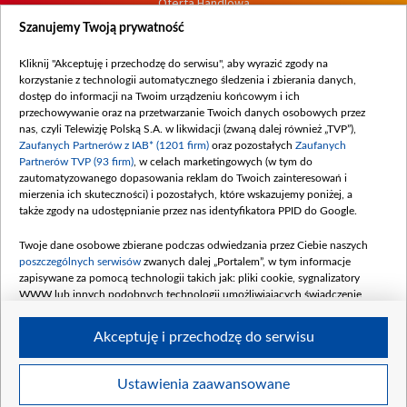
Oferta Handlowa
Dostępność
Szanujemy Twoją prywatność
Moje zgody
Kliknij "Akceptuję i przechodzę do serwisu", aby wyrazić zgody na
Procedura zgłoszeń wewnętrznych
korzystanie z technologii automatycznego śledzenia i zbierania danych,
dostęp do informacji na Twoim urządzeniu końcowym i ich
przechowywanie oraz na przetwarzanie Twoich danych osobowych przez
nas, czyli Telewizję Polską S.A. w likwidacji (zwaną dalej również „TVP”),
Zaufanych Partnerów z IAB* (1201 firm)
oraz pozostałych
Zaufanych
Partnerów TVP (93 firm)
, w celach marketingowych (w tym do
zautomatyzowanego dopasowania reklam do Twoich zainteresowań i
mierzenia ich skuteczności) i pozostałych, które wskazujemy poniżej, a
także zgody na udostępnianie przez nas identyfikatora PPID do Google.
Twoje dane osobowe zbierane podczas odwiedzania przez Ciebie naszych
poszczególnych serwisów
zwanych dalej „Portalem”, w tym informacje
zapisywane za pomocą technologii takich jak: pliki cookie, sygnalizatory
WWW lub innych podobnych technologii umożliwiających świadczenie
dopasowanych i bezpiecznych usług, personalizację treści oraz reklam,
udostępnianie funkcji mediów społecznościowych oraz analizowanie ruchu
Akceptuję i przechodzę do serwisu
w Internecie.
Twoje dane osobowe zbierane podczas odwiedzania przez Ciebie
Ustawienia zaawansowane
poszczególnych serwisów
na Portalu, takie jak adresy IP, identyfikatory