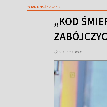
PYTANIE NA ŚNIADANIE
„KOD ŚMIE
ZABÓJCZY
06.11.2018, 09:02