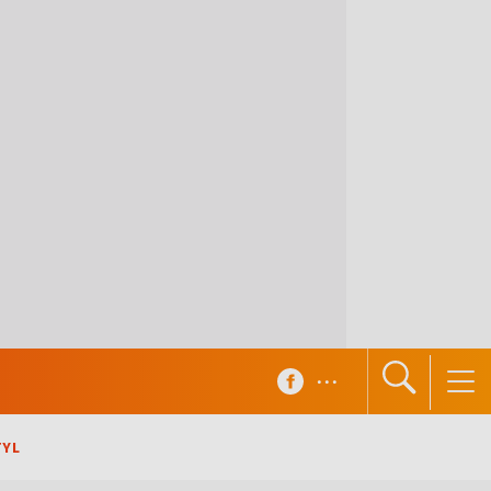
...
TYL