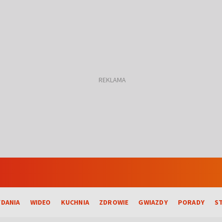
DANIA
WIDEO
KUCHNIA
ZDROWIE
GWIAZDY
PORADY
S