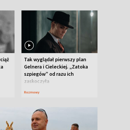
ciąż
Tak wyglądał pierwszy plan
ta
Gelnera i Cieleckiej. „Zatoka
szpiegów” od razu ich
zaskoczyła
Rozmowy