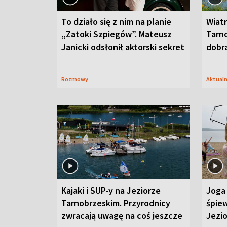
To działo się z nim na planie
Wiat
„Zatoki Szpiegów”. Mateusz
Tarno
Janicki odsłonił aktorski sekret
dobr
Rozmowy
Aktual
Kajaki i SUP-y na Jeziorze
Joga 
Tarnobrzeskim. Przyrodnicy
śpiew
zwracają uwagę na coś jeszcze
Jezi