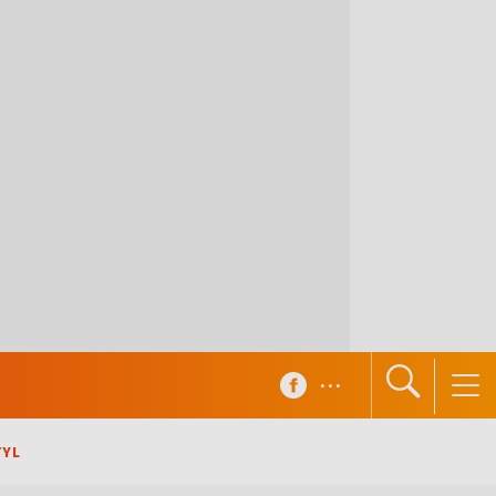
...
TYL