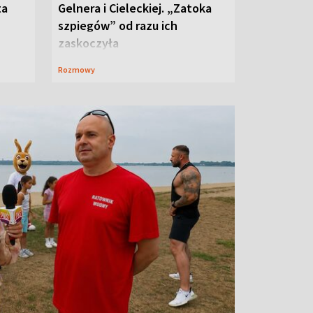
ta
Gelnera i Cieleckiej. „Zatoka
szpiegów” od razu ich
zaskoczyła
Rozmowy