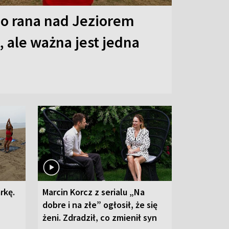
o rana nad Jeziorem
 ale ważna jest jedna
rkę.
Marcin Korcz z serialu „Na
dobre i na złe” ogłosił, że się
żeni. Zdradził, co zmienił syn