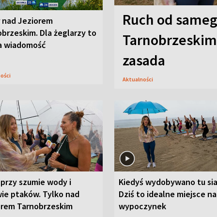
Ruch od sameg
r nad Jeziorem
brzeskim. Dla żeglarzy to
Tarnobrzeskim,
a wiadomość
zasada
ności
Aktualności
przy szumie wody i
Kiedyś wydobywano tu sia
ie ptaków. Tylko nad
Dziś to idealne miejsce na
orem Tarnobrzeskim
wypoczynek