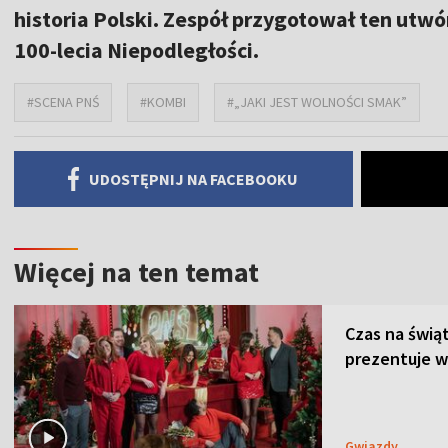
historia Polski. Zespół przygotował ten utwór
100-lecia Niepodległości.
#SCENA PNŚ
#KOMBI
#„JAKI JEST WOLNOŚCI SMAK”
UDOSTĘPNIJ NA FACEBOOKU
Więcej na ten temat
Czas na świą
prezentuje w
Gwiazdy