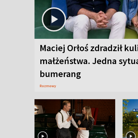
Maciej Orłoś zdradził kul
małżeństwa. Jedna sytua
bumerang
Rozmowy