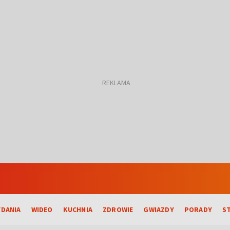
DANIA
WIDEO
KUCHNIA
ZDROWIE
GWIAZDY
PORADY
S