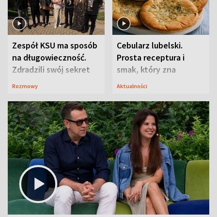
Zespół KSU ma sposób
Cebularz lubelski.
na długowieczność.
Prosta receptura i
Zdradzili swój sekret
smak, który zna
Lubelszczyzna
Rozmowy
Aktualności