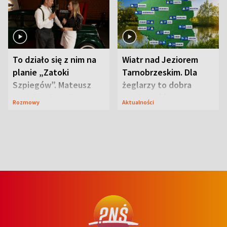
To działo się z nim na
Wiatr nad Jeziorem
planie „Zatoki
Tarnobrzeskim. Dla
Szpiegów”. Mateusz
żeglarzy to dobra
Janicki odsłonił
wiadomość
Rozmowy
Aktualności
aktorski sekret