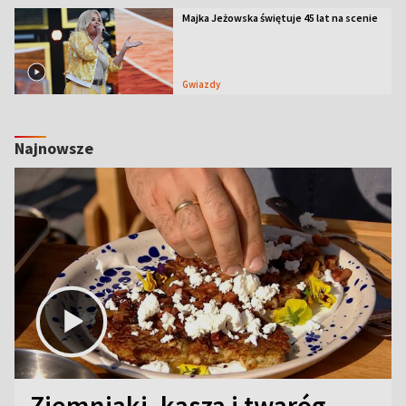
Majka Jeżowska świętuje 45 lat na scenie
Gwiazdy
Najnowsze
Ziemniaki, kasza i twaróg.