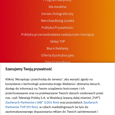
Dla mediów
Serwis fotograficzny
Merchandising (znaki)
Polityka Prywatności
Polityka przeciwdziałania nadużyciom i korupcji
Sklep TVP
Biuro Reklamy
Oferta Dystrybucyjna
Oferta Handlowa
Dostępność
Szanujemy Twoją prywatność
Moje zgody
Kliknij "Akceptuję i przechodzę do serwisu", aby wyrazić zgody na
Procedura zgłoszeń wewnętrznych
korzystanie z technologii automatycznego śledzenia i zbierania danych,
dostęp do informacji na Twoim urządzeniu końcowym i ich
przechowywanie oraz na przetwarzanie Twoich danych osobowych przez
nas, czyli Telewizję Polską S.A. w likwidacji (zwaną dalej również „TVP”),
Zaufanych Partnerów z IAB* (1201 firm)
oraz pozostałych
Zaufanych
Partnerów TVP (93 firm)
, w celach marketingowych (w tym do
zautomatyzowanego dopasowania reklam do Twoich zainteresowań i