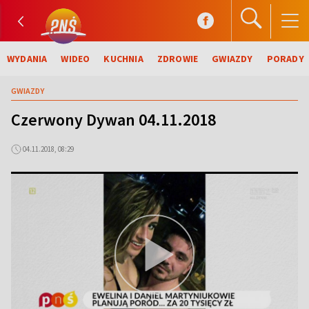
WYDANIA
WIDEO
KUCHNIA
ZDROWIE
GWIAZDY
PORADY
GWIAZDY
Czerwony Dywan 04.11.2018
04.11.2018, 08:29