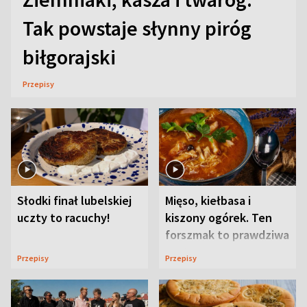
Tak powstaje słynny piróg
biłgorajski
Przepisy
Słodki finał lubelskiej
Mięso, kiełbasa i
uczty to racuchy!
kiszony ogórek. Ten
forszmak to prawdziwa
uczta
Przepisy
Przepisy