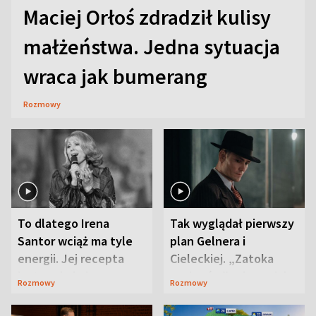
Maciej Orłoś zdradził kulisy
małżeństwa. Jedna sytuacja
wraca jak bumerang
Rozmowy
To dlatego Irena
Tak wyglądał pierwszy
Santor wciąż ma tyle
plan Gelnera i
energii. Jej recepta
Cieleckiej. „Zatoka
jest zaskakująco
szpiegów” od razu ich
Rozmowy
Rozmowy
prosta
zaskoczyła