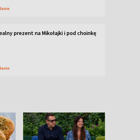
danie
dealny prezent na Mikołajki i pod choinkę
danie