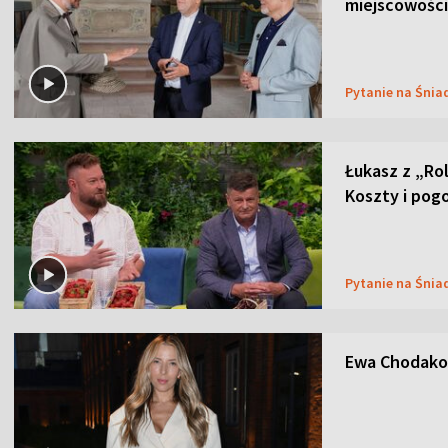
miejscowości
Pytanie na Śnia
Łukasz z „Ro
Koszty i pog
Pytanie na Śnia
Ewa Chodakow