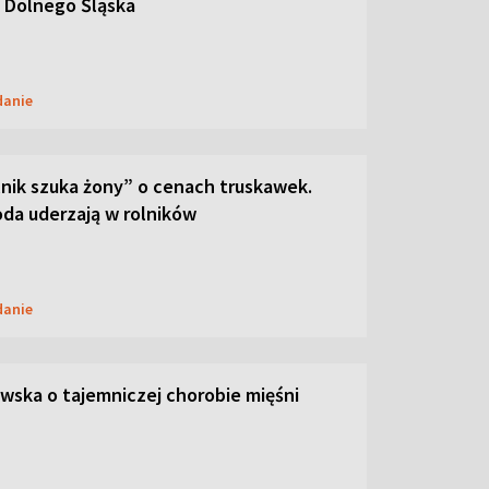
 Dolnego Śląska
danie
lnik szuka żony” o cenach truskawek.
oda uderzają w rolników
danie
ska o tajemniczej chorobie mięśni