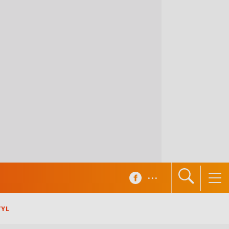
...
TYL