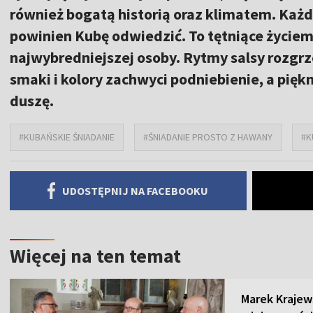
również bogatą historią oraz klimatem. Każ
powinien Kubę odwiedzić. To tętniące życiem
najwybredniejszej osoby. Rytmy salsy rozgrz
smaki i kolory zachwyci podniebienie, a piękn
duszę.
#KUBAŃSKIE ŚNIADANIE
#ŚNIADANIE PROSTO Z HAWANY
#K
UDOSTĘPNIJ NA FACEBOOKU
Więcej na ten temat
Marek Krajew