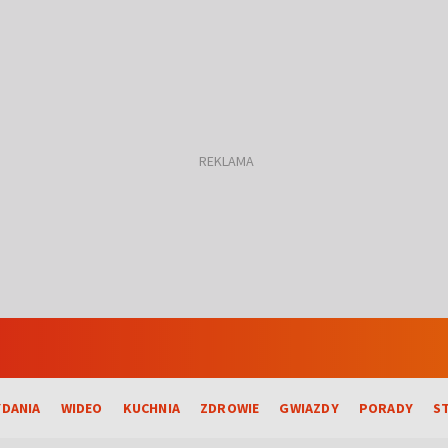
DANIA
WIDEO
KUCHNIA
ZDROWIE
GWIAZDY
PORADY
S