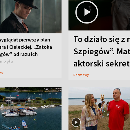
To działo się z
wyglądał pierwszy plan
ra i Cieleckiej. „Zatoka
Szpiegów”. Mat
gów” od razu ich
aktorski sekret
oczyła
wy
Rozmowy