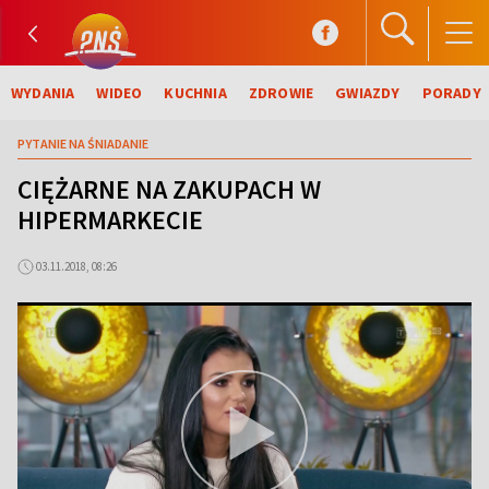
WYDANIA
WIDEO
KUCHNIA
ZDROWIE
GWIAZDY
PORADY
PYTANIE NA ŚNIADANIE
CIĘŻARNE NA ZAKUPACH W
HIPERMARKECIE
03.11.2018, 08:26