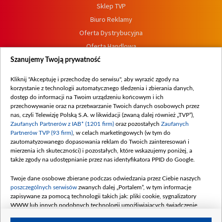
Sklep TVP
Biuro Reklamy
Oferta Dystrybucyjna
Oferta Handlowa
Dostępność
Szanujemy Twoją prywatność
Moje zgody
Kliknij "Akceptuję i przechodzę do serwisu", aby wyrazić zgody na
Procedura zgłoszeń wewnętrznych
korzystanie z technologii automatycznego śledzenia i zbierania danych,
dostęp do informacji na Twoim urządzeniu końcowym i ich
przechowywanie oraz na przetwarzanie Twoich danych osobowych przez
nas, czyli Telewizję Polską S.A. w likwidacji (zwaną dalej również „TVP”),
Zaufanych Partnerów z IAB* (1201 firm)
oraz pozostałych
Zaufanych
Partnerów TVP (93 firm)
, w celach marketingowych (w tym do
zautomatyzowanego dopasowania reklam do Twoich zainteresowań i
mierzenia ich skuteczności) i pozostałych, które wskazujemy poniżej, a
także zgody na udostępnianie przez nas identyfikatora PPID do Google.
Twoje dane osobowe zbierane podczas odwiedzania przez Ciebie naszych
poszczególnych serwisów
zwanych dalej „Portalem”, w tym informacje
zapisywane za pomocą technologii takich jak: pliki cookie, sygnalizatory
WWW lub innych podobnych technologii umożliwiających świadczenie
dopasowanych i bezpiecznych usług, personalizację treści oraz reklam,