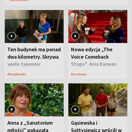
Ten budynek ma ponad
Nowa edycja „The
dwa kilometry. Skrywa
Voice Comeback
wiele tajemnic
Stage”. Ania Karwan
zapowiada
Aktualności
Rozmowy
niespodzianki
Anna z „Sanatorium
Gąsiewska i
miłości” pokazała
Sołtysiewicz wrócili w