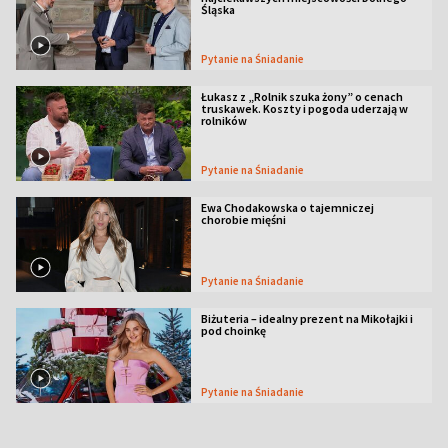
Śląska
Pytanie na Śniadanie
Łukasz z „Rolnik szuka żony” o cenach
truskawek. Koszty i pogoda uderzają w
rolników
Pytanie na Śniadanie
Ewa Chodakowska o tajemniczej
chorobie mięśni
Pytanie na Śniadanie
Biżuteria – idealny prezent na Mikołajki i
pod choinkę
Pytanie na Śniadanie