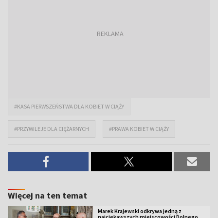
#KASA PIERWSZEŃSTWA DLA KOBIET W CIĄŻY
#PRZYWILEJE DLA CIĘŻARNYCH
#PRAWA KOBIET W CIĄŻY
Więcej na ten temat
Marek Krajewski odkrywa jedną z
najciekawszych miejscowości Dolnego