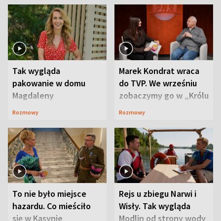
Tak wygląda
Marek Kondrat wraca
pakowanie w domu
do TVP. We wrześniu
Magdaleny
zobaczymy go w „Królu
Waligórskiej-Lisieckiej.
Maciusiu I”
Rozmowy
Rozmowy
Mąż nie odpuszcza
To nie było miejsce
Rejs u zbiegu Narwi i
hazardu. Co mieściło
Wisły. Tak wygląda
się w Kasynie
Modlin od strony wody