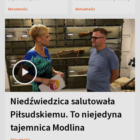
Oficerskim?
Aktualności
Aktualności
Niedźwiedzica salutowała
Piłsudskiemu. To niejedyna
tajemnica Modlina
Aktualności